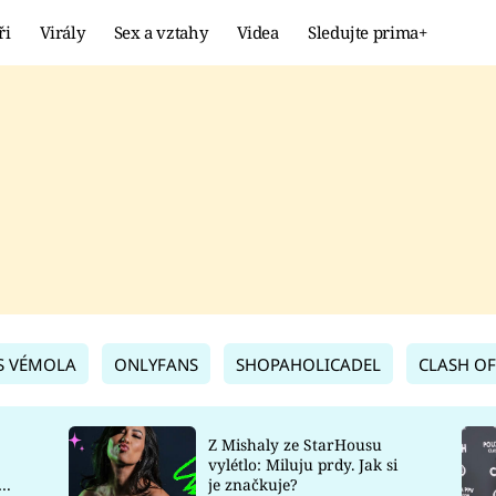
ři
Virály
Sex a vztahy
Videa
Sledujte prima+
Showbyznys
Extrém
VIRÁLY
KURIOZITY
VIDEA
KVÍZY
S VÉMOLA
ONLYFANS
SHOPAHOLICADEL
CLASH OF
Z Mishaly ze StarHousu
vylétlo: Miluju prdy. Jak si
co
je značkuje?