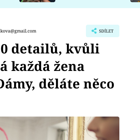
cekova@gmail.com
SDÍLET
 detailů, kvůli
á každá žena
Dámy, děláte něco