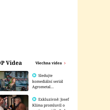
P Videa
Všechna videa
Sledujte
komediální seriál
Agrometal
exkluzivně na
prima+
Exkluzivně: Josef
Klíma promluvil o