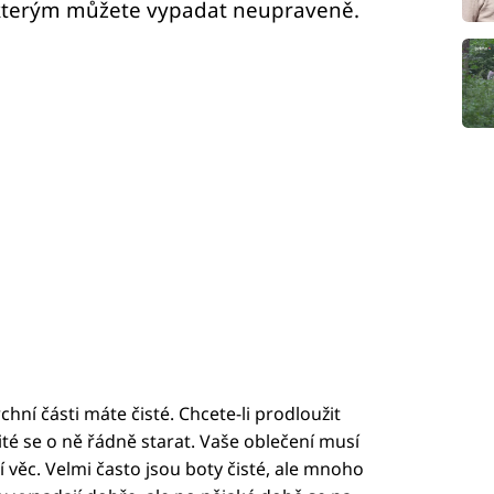
y kterým můžete vypadat neupraveně.
chní části máte čisté. Chcete-li prodloužit
žité se o ně řádně starat. Vaše oblečení musí
ší věc. Velmi často jsou boty čisté, ale mnoho