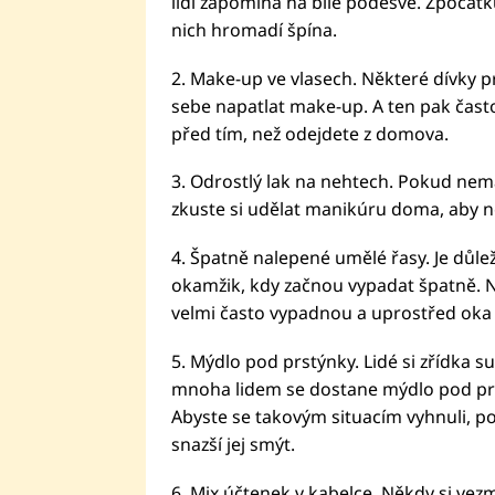
lidí zapomíná na bílé podešve. Zpočátk
nich hromadí špína.
2. Make-up ve vlasech. Některé dívky p
sebe napatlat make-up. A ten pak často
před tím, než odejdete z domova.
3. Odrostlý lak na nehtech. Pokud nemá
zkuste si udělat manikúru doma, aby n
4. Špatně nalepené umělé řasy. Je důleži
okamžik, kdy začnou vypadat špatně. N
velmi často vypadnou a uprostřed oka 
5. Mýdlo pod prstýnky. Lidé si zřídka su
mnoha lidem se dostane mýdlo pod prst
Abyste se takovým situacím vyhnuli, p
snazší jej smýt.
6. Mix účtenek v kabelce. Někdy si vez