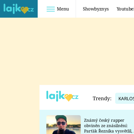
Menu
Showbyznys
Youtube
Youtuberky
Youtubeři
SHOPAHOLICADEL
FATTYPILLOW
ANNA ŠULC
FREESCOOT
SUGAR DENNY
ADAM KAJUMI
LADUŠKA
TADEÁŠ KUBĚNKA
DOMINIKA
DATEL
Trendy:
KARLO
MYSLIVCOVÁ
Známý český rapper
obviněn ze znásilnění:
Parťák Řezníka vysvětlil, 