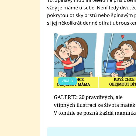
vždy je máme u sebe. Není tedy divu, ž
pokrytou otisky prstů nebo špinavým p
si jej několikrát denně otírat ubrouske
VIRÁLY
GALERIE: 20 pravdivých, ale
vtipných ilustrací ze života matek
V tomhle se pozná každá mamink