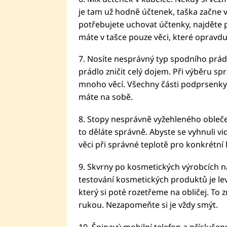
je tam už hodně účtenek, taška začne 
potřebujete uchovat účtenky, najděte 
máte v tašce pouze věci, které opravdu
7. Nosíte nesprávný typ spodního prá
prádlo zničit celý dojem. Při výběru s
mnoho věcí. Všechny části podprsenky
máte na sobě.
8. Stopy nesprávně vyžehleného oblečen
to děláte správně. Abyste se vyhnuli vid
věci při správné teplotě pro konkrétní l
9. Skvrny po kosmetických výrobcích 
testování kosmetických produktů je le
který si poté rozetřeme na obličej. T
rukou. Nezapomeňte si je vždy smýt.
10. Špinavý mobilní telefon a přísluše