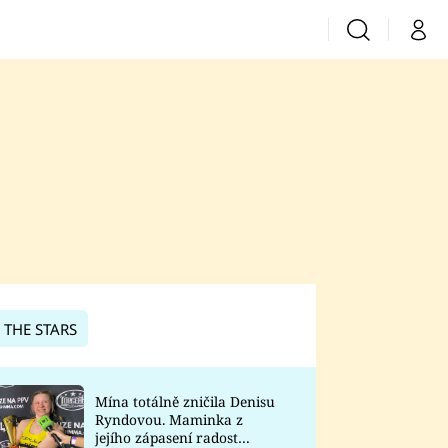
Vyhledávání
Můj 
Prima+
CNN Prima News
Prima Fresh
Prima Living
Prima Zoom
 THE STARS
Prima Lajk
Mína totálně zničila Denisu
Ryndovou. Maminka z
Sledujte nás
jejího zápasení radost