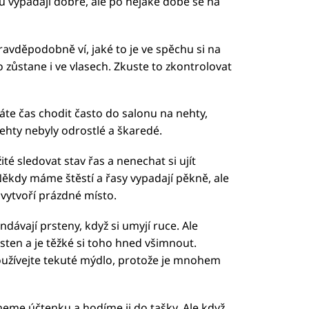
u vypadají dobře, ale po nějaké době se na
ravděpodobně ví, jaké to je ve spěchu si na
 zůstane i ve vlasech. Zkuste to zkontrolovat
te čas chodit často do salonu na nehty,
ehty nebyly odrostlé a škaredé.
té sledovat stav řas a nenechat si ujít
ěkdy máme štěstí a řasy vypadají pěkně, ale
vytvoří prázdné místo.
ndávají prsteny, když si umyjí ruce. Ale
en a je těžké si toho hned všimnout.
oužívejte tekuté mýdlo, protože je mnohem
meme účtenku a hodíme ji do tašky. Ale když