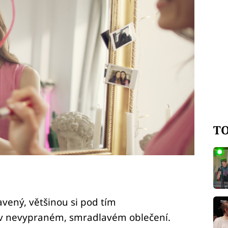
TO
vený, většinou si pod tím
 v nevypraném, smradlavém oblečení.