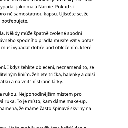
vypadat jako malá Narnie. Pokud si
pro ně samostatnou kapsu. Ujistěte se, že
 potřebujete.
dla. Někdy může špatně zvolené spodní
právného spodního prádla musíte vzít v potaz
 musí vypadat dobře pod oblečením, které
í. I když žehlíte oblečení, neznamená to, že
itelným liniím, žehlete trička, halenky a další
átku a na vnitřní straně látky.
na rukou. Nejpohodlnějším místem pro
vá ruka. To je místo, kam dáme make-up,
o znamená, že máme často špinavé skvrny na
nství. Naše mobily používáme každý den a