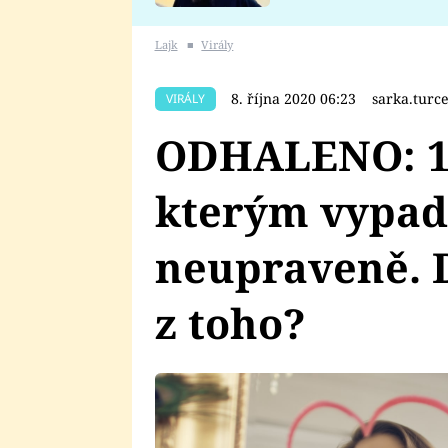
se v Plzni stalo
Lajk
■
Virály
8. října 2020 06:23
sarka.tur
VIRÁLY
ODHALENO: 10
kterým vypad
neupraveně. 
z toho?