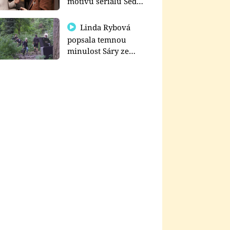
motivu seriálu Sedm
schodů k moci
Linda Rybová
popsala temnou
minulost Sáry ze
seriálu Zákony vlka