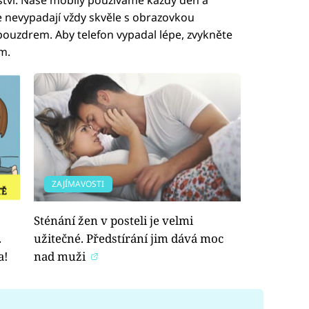
e nevypadají vždy skvěle s obrazovkou
ouzdrem. Aby telefon vypadal lépe, zvykněte
m.
ZAJÍMAVOSTI
Sténání žen v posteli je velmi
.
užitečné. Předstírání jim dává moc
a!
nad muži