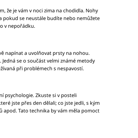
ím, že je vám v noci zima na chodidla. Nohy
o, a pokud se neustále budíte nebo nemůžete
co v nepořádku.
vě napínat a uvolňovat prsty na nohou.
e. Jedná se o součást velmi známé metody
užívaná při problémech s nespavostí.
í psychologie. Zkuste si v posteli
eré jste přes den dělali; co jste jedli, s kým
domů apod. Tato technika by vám měla pomoct