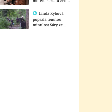
motivu seriálu Sedm
schodů k moci
Linda Rybová
popsala temnou
minulost Sáry ze
seriálu Zákony vlka