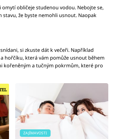
t i omytí obličeje studenou vodou. Nebojte se,
ém stavu, že byste nemohli usnout. Naopak
snídani, si zkuste dát k večeři. Například
ku a hořčíku, která vám pomůže usnout během
elmi kořeněným a tučným pokrmům, které pro
ZAJÍMAVOSTI