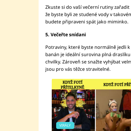
Zkuste si do vaší večerní rutiny zařadi
že byste byli ze studené vody v takov
budete připraveni spát jako miminko.
5. Večeřte snídani
Potraviny, které byste normálně jedli k 
banán je ideální surovina plná draslí
chvilky. Zároveň se snažte vyhýbat v
jsou pro vás těžce stravitelné.
VIRÁLY