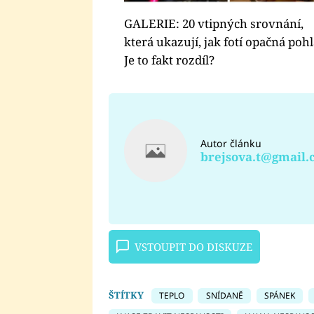
GALERIE: 20 vtipných srovnání,
která ukazují, jak fotí opačná pohl
Je to fakt rozdíl?
Autor článku
brejsova.t@gmail
VSTOUPIT DO DISKUZE
ŠTÍTKY
TEPLO
SNÍDANĚ
SPÁNEK