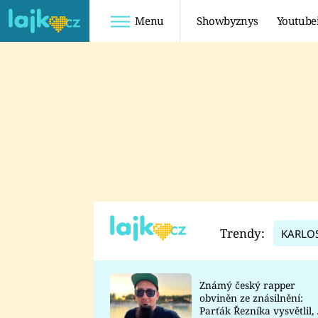
Menu
Showbyznys
Youtube
Youtuberky
Youtubeři
SHOPAHOLICADEL
FATTYPILLOW
ANNA ŠULC
FREESCOOT
SUGAR DENNY
ADAM KAJUMI
LADUŠKA
TADEÁŠ KUBĚNKA
DOMINIKA
DATEL
Trendy:
KARLO
MYSLIVCOVÁ
Známý český rapper
obviněn ze znásilnění:
Parťák Řezníka vysvětlil, 