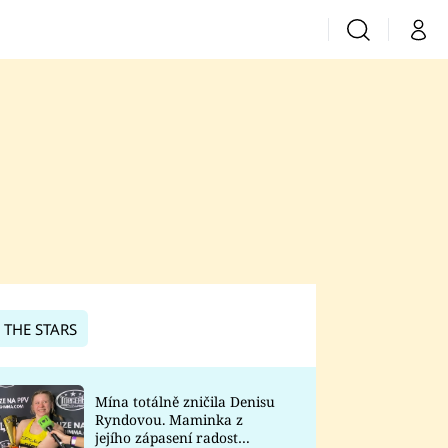
Vyhledávání
Můj 
Prima+
CNN Prima News
Prima Fresh
Prima Living
Prima Zoom
 THE STARS
Prima Lajk
Mína totálně zničila Denisu
Ryndovou. Maminka z
Sledujte nás
jejího zápasení radost