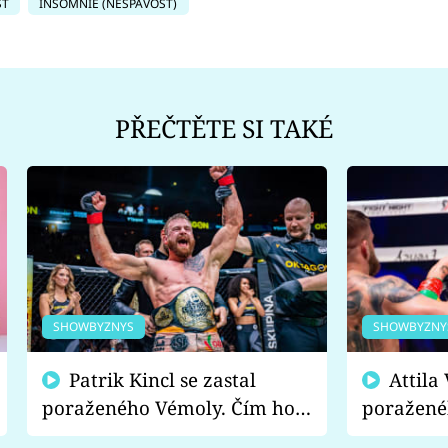
ST
INSOMNIE (NESPAVOST)
PŘEČTĚTE SI TAKÉ
SHOWBYZNYS
SHOWBYZNY
Patrik Kincl se zastal
Attila Végh podpořil
poraženého Vémoly. Čím ho
poražené
fanoušci naštvali?
chce radě