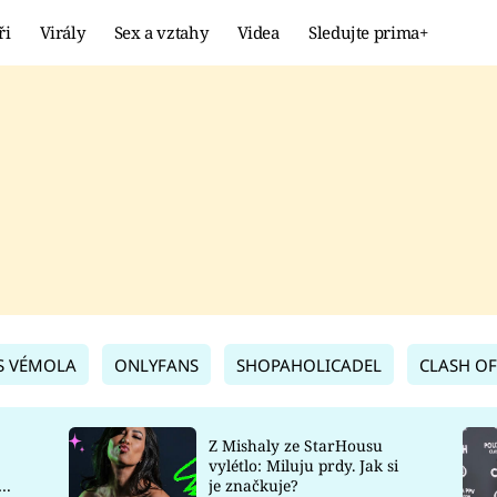
ři
Virály
Sex a vztahy
Videa
Sledujte prima+
Showbyznys
Extrém
VIRÁLY
KURIOZITY
VIDEA
KVÍZY
S VÉMOLA
ONLYFANS
SHOPAHOLICADEL
CLASH OF
Z Mishaly ze StarHousu
vylétlo: Miluju prdy. Jak si
co
je značkuje?