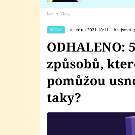
se v Plzni stalo
Lajk
■
Virály
4. ledna 2021 10:11
brejsova.
VIRÁLY
ODHALENO: 5
způsobů, kte
pomůžou usnou
taky?