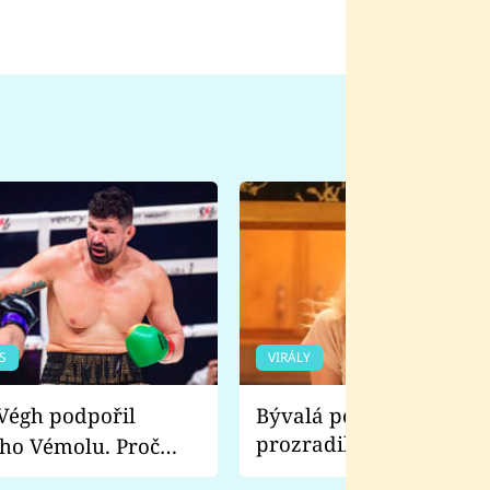
S
VIRÁLY
Bývalá pornoherečka
prozradila, co ji šokova
ho Vémolu. Proč
natáčení Euforie. Vážně
ji zápasit s ním než