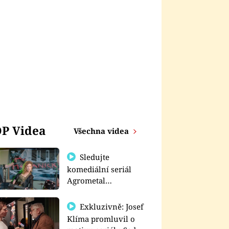
P Videa
Všechna videa
Sledujte
komediální seriál
Agrometal
exkluzivně na
prima+
Exkluzivně: Josef
Klíma promluvil o