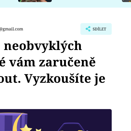
t@gmail.com
SDÍLET
 neobvyklých
ré vám zaručeně
t. Vyzkoušíte je