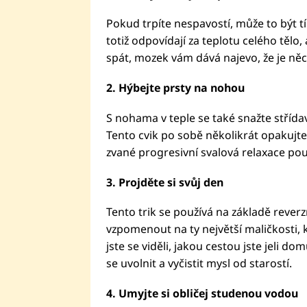
Pokud trpíte nespavostí, může to být t
totiž odpovídají za teplotu celého těl
spát, mozek vám dává najevo, že je ně
2. Hýbejte prsty na nohou
S nohama v teple se také snažte střída
Tento cvik po sobě několikrát opakujt
zvané progresivní svalová relaxace po
3. Projděte si svůj den
Tento trik se používá na základě reverzn
vzpomenout na ty největší maličkosti, kt
jste se viděli, jakou cestou jste jeli 
se uvolnit a vyčistit mysl od starostí.
4. Umyjte si obličej studenou vodou