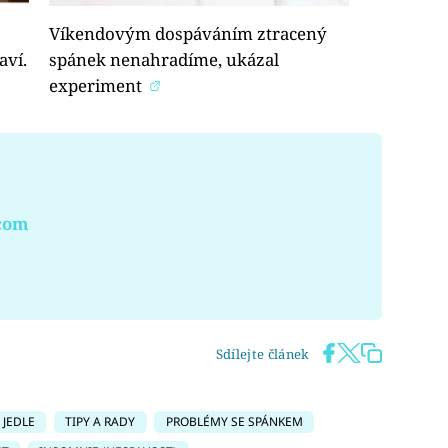
Víkendovým dospáváním ztracený
aví.
spánek nenahradíme, ukázal
experiment
.com
Sdílejte článek
JEDLE
TIPY A RADY
PROBLÉMY SE SPÁNKEM