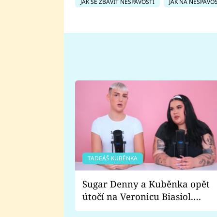
JAK SE ZBAVIT NESPAVOSTI
JAK NA NESPAVO
TADEÁŠ KUBĚNKA
Sugar Denny a Kuběnka opět
útočí na Veronicu Biasiol.
Proč je podle nich falešná a