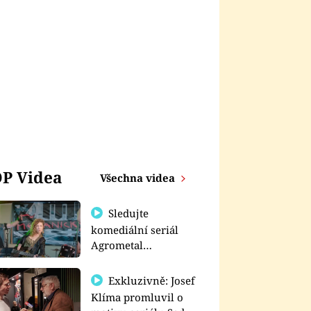
P Videa
Všechna videa
Sledujte
komediální seriál
Agrometal
exkluzivně na
prima+
Exkluzivně: Josef
Klíma promluvil o