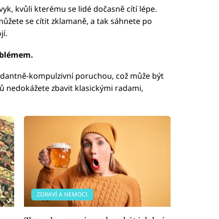
k, kvůli kterému se lidé dočasně cítí lépe.
ůžete se cítit zklamaně, a tak sáhnete po
í.
roblémem.
edantně-kompulzivní poruchou, což může být
 nedokážete zbavit klasickými radami,
ZDRAVÍ A NEMOCI