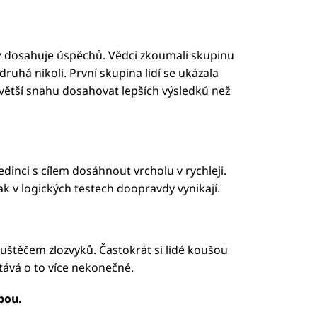
áz dosahuje úspěchů. Vědci zkoumali skupinu
 druhá nikoli. První skupina lidí se ukázala
 větší snahu dosahovat lepších výsledků než
jedinci s cílem dosáhnout vrcholu v rychleji.
ak v logických testech doopravdy vynikají.
uštěčem zlozvyků. Častokrát si lidé koušou
stává o to více nekonečné.
bou.