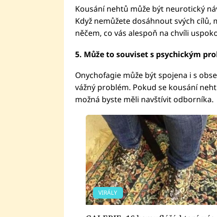
Kousání nehtů může být neurotický návy
Když nemůžete dosáhnout svých cílů, m
něčem, co vás alespoň na chvíli uspokoj
5. Může to souviset s psychickým p
Onychofagie může být spojena i s obs
vážný problém. Pokud se kousání nehtů
možná byste měli navštívit odborníka.
VIRÁLY