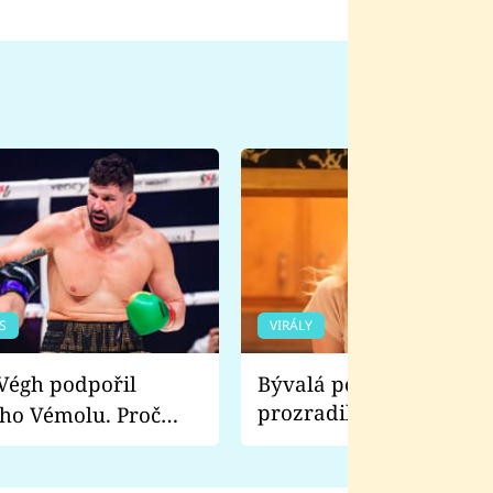
S
VIRÁLY
Bývalá pornoherečka
prozradila, co ji šokova
ho Vémolu. Proč
natáčení Euforie. Vážně
ji zápasit s ním než
bylo drsnější než hanba
 Kinclem?