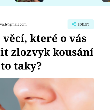
ova.t@gmail.com
SDÍLET
ěcí, které o vás
t zlozvyk kousání
 to taky?