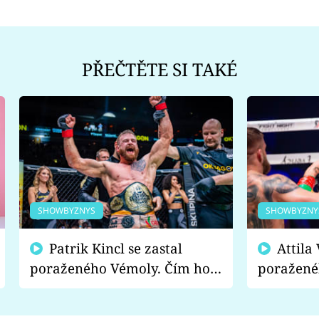
PŘEČTĚTE SI TAKÉ
SHOWBYZNYS
SHOWBYZNY
Patrik Kincl se zastal
Attila Végh podpořil
poraženého Vémoly. Čím ho
poražené
fanoušci naštvali?
chce radě
s vítězem