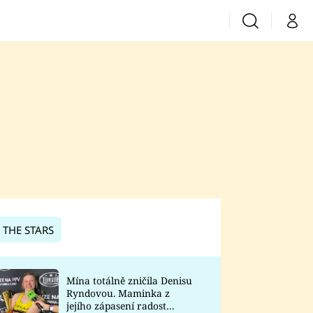
Vyhledávání
Můj 
Prima+
CNN Prima News
Prima Fresh
Prima Living
Prima Zoom
 THE STARS
Prima Lajk
Mína totálně zničila Denisu
Ryndovou. Maminka z
Sledujte nás
jejího zápasení radost