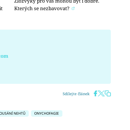
Zlozvyky pro vás mohou být i dobré.
it
Kterých se nezbavovat?
.com
Sdílejte článek
OUSÁNÍ NEHTŮ
ONYCHOFAGIE