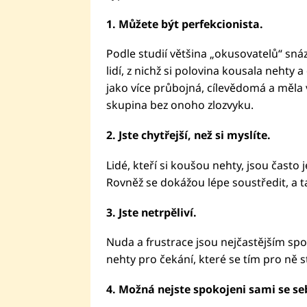
1. Můžete být perfekcionista.
Podle studií většina „okusovatelů“ sn
lidí, z nichž si polovina kousala nehty a
jako více průbojná, cílevědomá a měla
skupina bez onoho zlozvyku.
2. Jste chytřejší, než si myslíte.
Lidé, kteří si koušou nehty, jsou často 
Rovněž se dokážou lépe soustředit, a t
3. Jste netrpěliví.
Nuda a frustrace jsou nejčastějším spo
nehty pro čekání, které se tím pro ně 
4. Možná nejste spokojeni sami se se