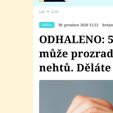
se v Plzni stalo
Lajk
■
Virály
30. prosince 2020 12:22
brejs
VIRÁLY
ODHALENO: 5 v
může prozradi
nehtů. Děláte