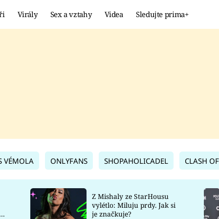
ři
Virály
Sex a vztahy
Videa
Sledujte prima+
Showbyznys
Extrém
VIRÁLY
KURIOZITY
VIDEA
KVÍZY
S VÉMOLA
ONLYFANS
SHOPAHOLICADEL
CLASH OF
Z Mishaly ze StarHousu
vylétlo: Miluju prdy. Jak si
co
je značkuje?