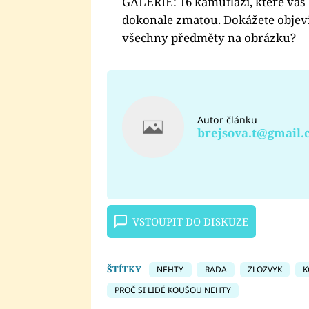
GALERIE: 16 kamufláží, které vás
dokonale zmatou. Dokážete objev
všechny předměty na obrázku?
Autor článku
brejsova.t@gmail
VSTOUPIT DO DISKUZE
ŠTÍTKY
NEHTY
RADA
ZLOZVYK
K
PROČ SI LIDÉ KOUŠOU NEHTY