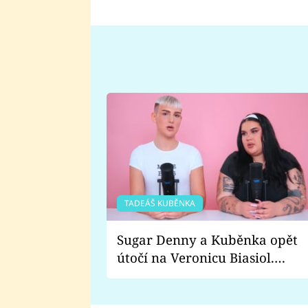
TADEÁŠ KUBĚNKA
Sugar Denny a Kuběnka opět
útočí na Veronicu Biasiol.
Proč je podle nich falešná a
lže o své nevěře?