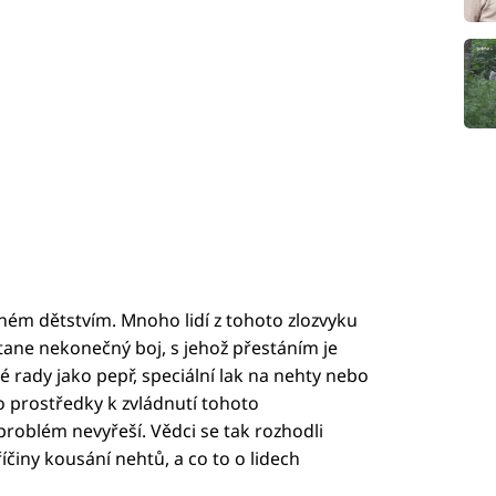
ném dětstvím. Mnoho lidí z tohoto zlozvyku
 stane nekonečný boj, s jehož přestáním je
é rady jako pepř, speciální lak na nehty nebo
o prostředky k zvládnutí tohoto
roblém nevyřeší. Vědci se tak rozhodli
říčiny kousání nehtů, a co to o lidech