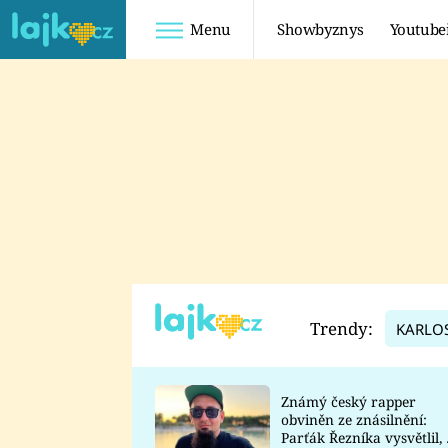
Menu
Showbyznys
Youtube
Youtuberky
Youtubeři
SHOPAHOLICADEL
FATTYPILLOW
ANNA ŠULC
FREESCOOT
SUGAR DENNY
ADAM KAJUMI
LADUŠKA
TADEÁŠ KUBĚNKA
DOMINIKA
DATEL
Trendy:
KARLO
MYSLIVCOVÁ
Známý český rapper
obviněn ze znásilnění:
Parťák Řezníka vysvětlil, 