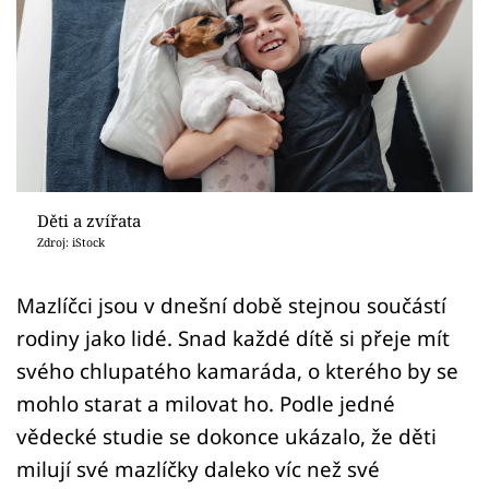
Sex a vztahy
Videa
Sledujte prima+
Přihlášení
Děti a zvířata
Zdroj: iStock
Sledujte nás
Mazlíčci jsou v dnešní době stejnou součástí
rodiny jako lidé. Snad každé dítě si přeje mít
svého chlupatého kamaráda, o kterého by se
mohlo starat a milovat ho. Podle jedné
vědecké studie se dokonce ukázalo, že děti
milují své mazlíčky daleko víc než své