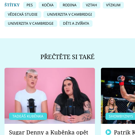
ŠTÍTKY
PES
KOČKA
RODINA
VZTAH
VÝZKUM
VĚDECKÁ STUDIE
UNIVERZITA V CAMBRIDGI
UNIVERZITA V CAMBRIDGE
DĚTI A ZVÍŘATA
PŘEČTĚTE SI TAKÉ
TADEÁŠ KUBĚNKA
SHOWBYZNYS
Sugar Denny a Kuběnka opět
Patrik Kincl se zastal