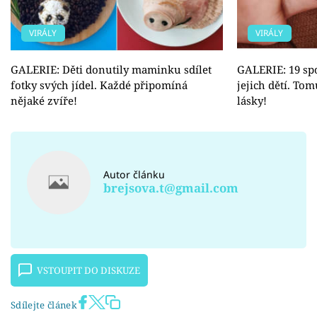
VIRÁLY
VIRÁLY
GALERIE: Děti donutily maminku sdílet
GALERIE: 19 spo
fotky svých jídel. Každé připomíná
jejich dětí. To
nějaké zvíře!
lásky!
Autor článku
brejsova.t@gmail.com
VSTOUPIT DO DISKUZE
Sdílejte článek