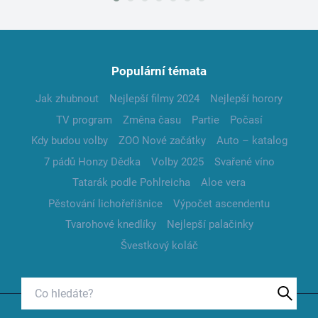
Populární témata
Jak zhubnout
Nejlepší filmy 2024
Nejlepší horory
TV program
Změna času
Partie
Počasí
Kdy budou volby
ZOO Nové začátky
Auto – katalog
7 pádů Honzy Dědka
Volby 2025
Svařené víno
Tatarák podle Pohlreicha
Aloe vera
Pěstování lichořeřišnice
Výpočet ascendentu
Tvarohové knedlíky
Nejlepší palačinky
Švestkový koláč