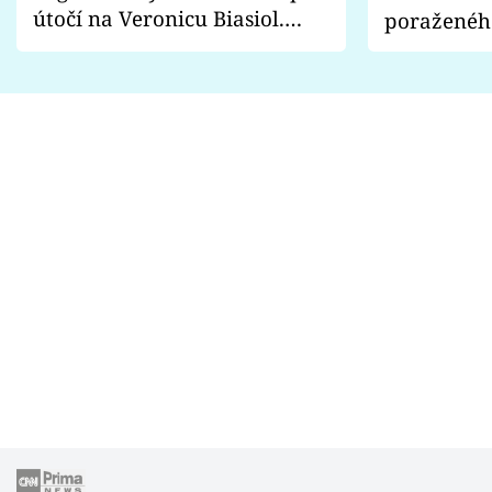
útočí na Veronicu Biasiol.
poraženéh
Proč je podle nich falešná a
fanoušci n
lže o své nevěře?