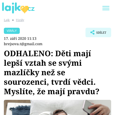
Lajk
■
Virály
Trendy:
KARLOS VÉMOLA
ONLYFANS
VIRÁLY
SDÍLET
SHOPAHOLICADEL
CLASH OF THE STARS
17. září 2020 11:13
brejsova.t@gmail.com
ODHALENO: Děti mají
lepší vztah se svými
Témata
mazlíčky než se
Showbyznys
sourozenci, tvrdí vědci.
Myslíte, že mají pravdu?
Youtubeři
Virály