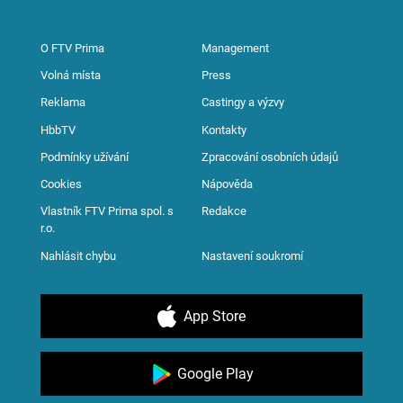
O FTV Prima
Management
Volná místa
Press
Reklama
Castingy a výzvy
HbbTV
Kontakty
Podmínky užívání
Zpracování osobních údajů
Cookies
Nápověda
Vlastník FTV Prima spol. s
Redakce
r.o.
Nahlásit chybu
Nastavení soukromí
App Store
Google Play