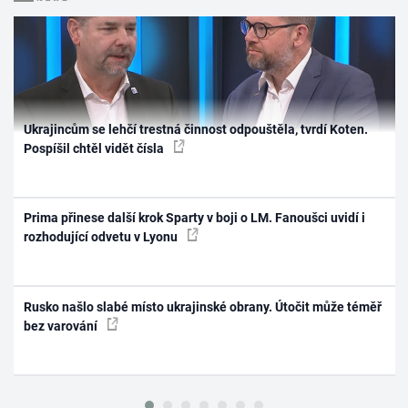
Ukrajincům se lehčí trestná činnost odpouštěla, tvrdí Koten.
Pospíšil chtěl vidět čísla
Prima přinese další krok Sparty v boji o LM. Fanoušci uvidí i
rozhodující odvetu v Lyonu
Rusko našlo slabé místo ukrajinské obrany. Útočit může téměř
bez varování