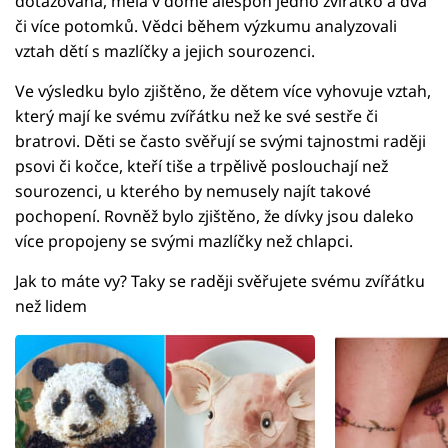
dotazována, měla v domě alespoň jedno zvířátko a dva
či více potomků. Vědci během výzkumu analyzovali
vztah dětí s mazlíčky a jejich sourozenci.
Ve výsledku bylo zjištěno, že dětem více vyhovuje vztah,
který mají ke svému zvířátku než ke své sestře či
bratrovi. Děti se často svěřují se svými tajnostmi raději
psovi či kočce, kteří tiše a trpělivě poslouchají než
sourozenci, u kterého by nemusely najít takové
pochopení. Rovněž bylo zjištěno, že dívky jsou daleko
více propojeny se svými mazlíčky než chlapci.
Jak to máte vy? Taky se raději svěřujete svému zvířátku
než lidem