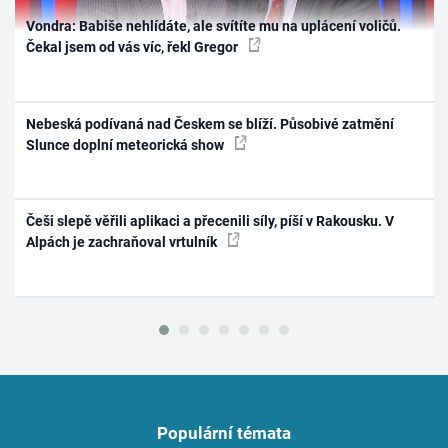
Vondra: Babiše nehlídáte, ale svítíte mu na uplácení voličů.
Čekal jsem od vás víc, řekl Gregor
Nebeská podívaná nad Českem se blíží. Působivé zatmění
Slunce doplní meteorická show
Češi slepě věřili aplikaci a přecenili síly, píší v Rakousku. V
Alpách je zachraňoval vrtulník
Populární témata