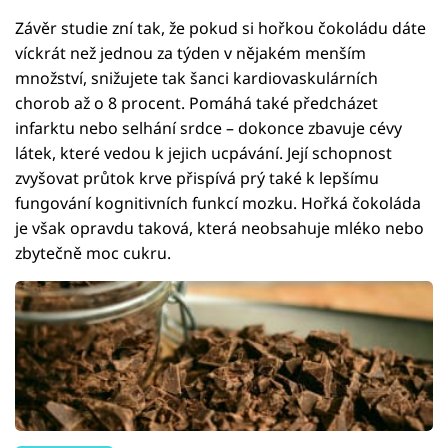
Závěr studie zní tak, že pokud si hořkou čokoládu dáte
víckrát než jednou za týden v nějakém menším
množství, snižujete tak šanci kardiovaskulárních
chorob až o 8 procent. Pomáhá také předcházet
infarktu nebo selhání srdce – dokonce zbavuje cévy
látek, které vedou k jejich ucpávání. Její schopnost
zvyšovat průtok krve přispívá prý také k lepšímu
fungování kognitivních funkcí mozku. Hořká čokoláda
je však opravdu taková, která neobsahuje mléko nebo
zbytečně moc cukru.