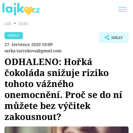
Lajk
■
Virály
Trendy:
KARLOS VÉMOLA
ONLYFANS
VIRÁLY
SDÍLET
SHOPAHOLICADEL
CLASH OF THE STARS
27. července 2020 19:09
sarka.turcekova@gmail.com
ODHALENO: Hořká
čokoláda snižuje riziko
Témata
tohoto vážného
Showbyznys
onemocnění. Proč se do ní
můžete bez výčitek
Youtubeři
zakousnout?
Virály