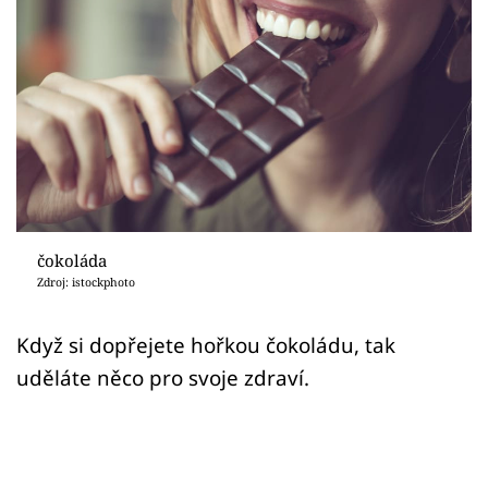
Sex a vztahy
Videa
Sledujte prima+
Přihlášení
Sledujte nás
čokoláda
Zdroj: istockphoto
Když si dopřejete hořkou čokoládu, tak
uděláte něco pro svoje zdraví.