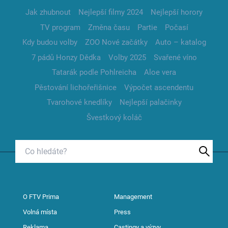
Jak zhubnout
Nejlepší filmy 2024
Nejlepší horory
TV program
Změna času
Partie
Počasí
Kdy budou volby
ZOO Nové začátky
Auto – katalog
7 pádů Honzy Dědka
Volby 2025
Svařené víno
Tatarák podle Pohlreicha
Aloe vera
Pěstování lichořeřišnice
Výpočet ascendentu
Tvarohové knedlíky
Nejlepší palačinky
Švestkový koláč
O FTV Prima
Management
Volná místa
Press
Reklama
Castingy a výzvy