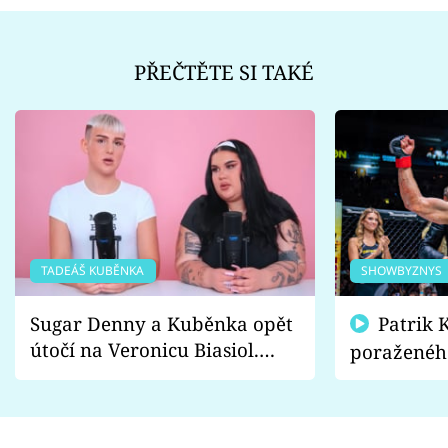
PŘEČTĚTE SI TAKÉ
TADEÁŠ KUBĚNKA
SHOWBYZNYS
Sugar Denny a Kuběnka opět
Patrik Kincl se zastal
útočí na Veronicu Biasiol.
poraženéh
Proč je podle nich falešná a
fanoušci n
lže o své nevěře?