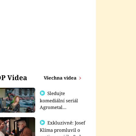
P Videa
Všechna videa
Sledujte
komediální seriál
Agrometal
exkluzivně na
prima+
Exkluzivně: Josef
Klíma promluvil o