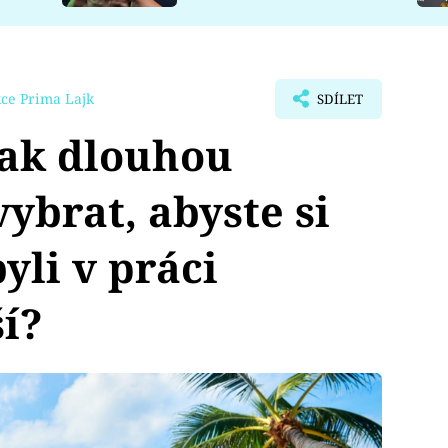
ce Prima Lajk
SDÍLET
ak dlouhou
ybrat, abyste si
yli v práci
í?