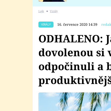
se v Plzni stalo
Lajk
■
Virály
16. července 2020 14:39
redak
VIRÁLY
ODHALENO: J
dovolenou si v
odpočinuli a b
produktivnějš