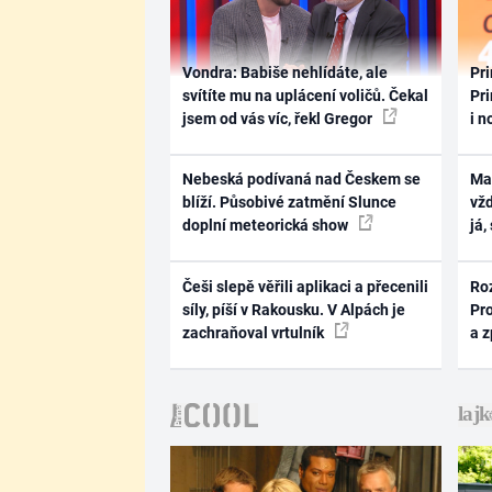
Vondra: Babiše nehlídáte, ale
Pri
svítíte mu na uplácení voličů. Čekal
Pri
jsem od vás víc, řekl Gregor
i n
Nebeská podívaná nad Českem se
Ma
blíží. Působivé zatmění Slunce
vž
doplní meteorická show
já,
Češi slepě věřili aplikaci a přecenili
Ro
síly, píší v Rakousku. V Alpách je
Pr
zachraňoval vrtulník
a 