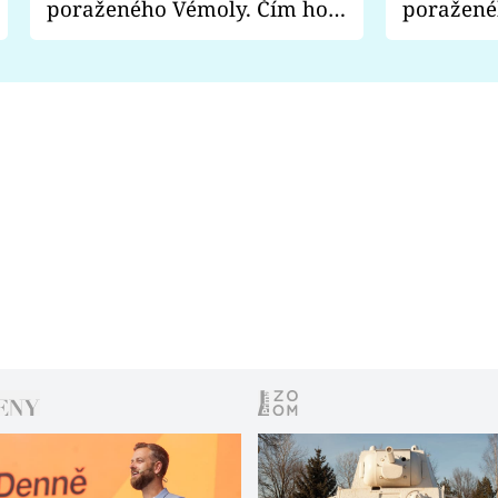
poraženého Vémoly. Čím ho
poražené
fanoušci naštvali?
chce radě
s vítězem