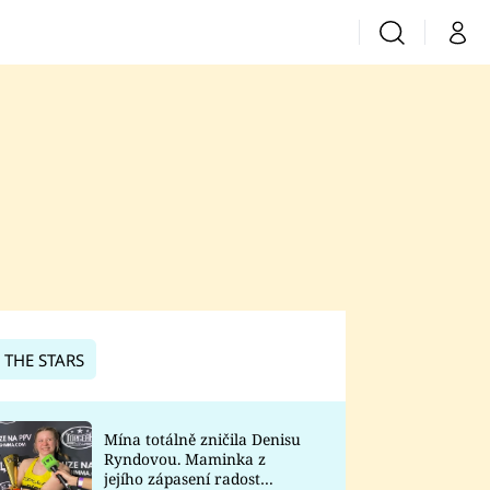
Vyhledávání
Můj 
Prima+
CNN Prima News
Prima Fresh
Prima Living
Prima Zoom
 THE STARS
Prima Lajk
Mína totálně zničila Denisu
Ryndovou. Maminka z
Sledujte nás
jejího zápasení radost