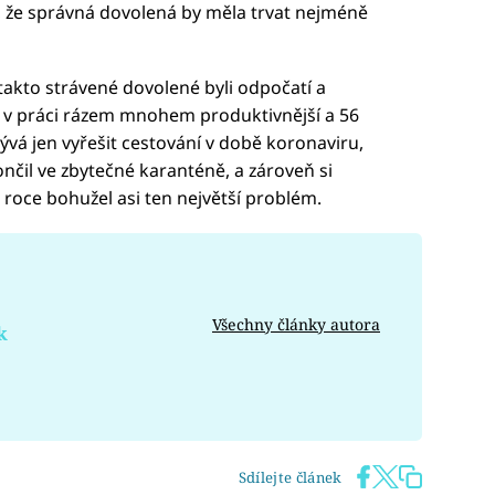
l, že správná dovolená by měla trvat nejméně
takto strávené dovolené byli odpočatí a
ylo v práci rázem mnohem produktivnější a 56
zbývá jen vyřešit cestování v době koronaviru,
nčil ve zbytečné karanténě, a zároveň si
ím roce bohužel asi ten největší problém.
Všechny články autora
k
Sdílejte článek