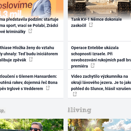
ma představila podzim: startuje
Tank KV-1 Němce dokonale
ma sport, vrací se Polabí, Zrádci
zaskočil
ové kriminálky
thiase Hložka ženy do vztahu
Operace Entebbe ukázala
dy uhnaly: Teď budu iniciátorem
schopnosti Izraele. Při
 slibuje zpěvák
osvobozování rukojmích padl br
premiéra
zloučení s Glenem Hansardem:
Video zachytilo výzkumníka na
outěná rakev, dojemná řeč Bona
okraji lávového jezera. Je to jak
zpěv Irglové s Vedderem
pohled do Slunce, hlásil vzruše