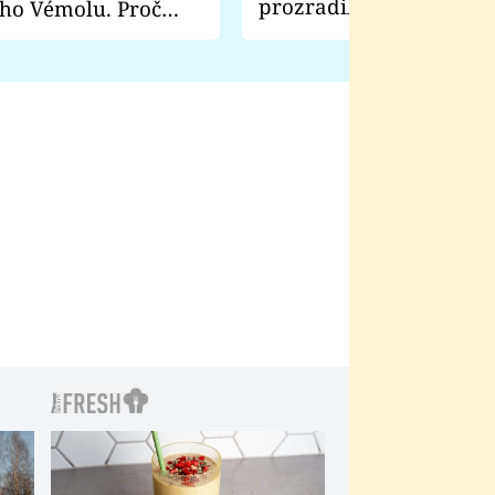
prozradila, co ji šokova
ho Vémolu. Proč
natáčení Euforie. Vážně
ji zápasit s ním než
bylo drsnější než hanba
 Kinclem?
filmy?