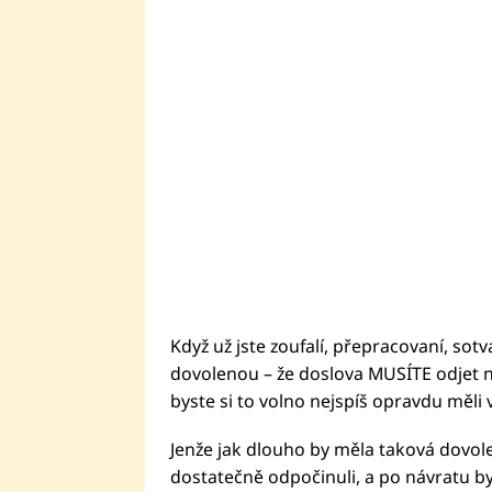
Když už jste zoufalí, přepracovaní, sotva
dovolenou – že doslova MUSÍTE odjet ně
byste si to volno nejspíš opravdu měli v
Jenže jak dlouho by měla taková dovole
dostatečně odpočinuli, a po návratu by