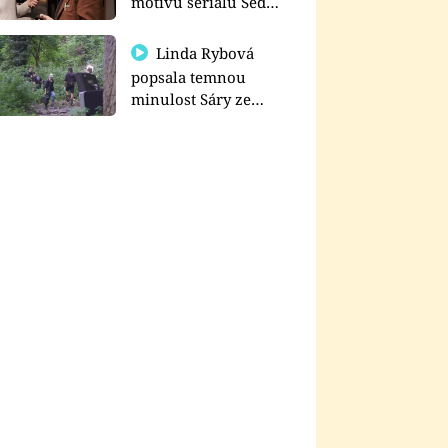
motivu seriálu Sedm
schodů k moci
Linda Rybová
popsala temnou
minulost Sáry ze
seriálu Zákony vlka