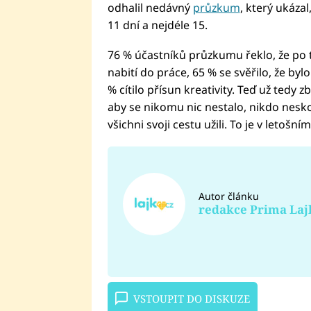
odhalil nedávný
průzkum
, který ukáza
11 dní a nejdéle 15.
76 % účastníků průzkumu řeklo, že po 
nabití do práce, 65 % se svěřilo, že b
% cítilo přísun kreativity. Teď už tedy 
aby se nikomu nic nestalo, nikdo nesko
všichni svoji cestu užili. To je v letošn
Autor článku
redakce Prima Laj
VSTOUPIT DO DISKUZE