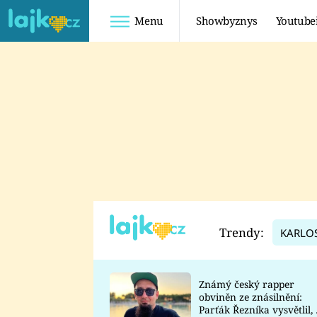
Menu
Showbyznys
Youtube
Youtuberky
Youtubeři
SHOPAHOLICADEL
FATTYPILLOW
ANNA ŠULC
FREESCOOT
SUGAR DENNY
ADAM KAJUMI
LADUŠKA
TADEÁŠ KUBĚNKA
DOMINIKA
DATEL
Trendy:
KARLO
MYSLIVCOVÁ
Známý český rapper
obviněn ze znásilnění:
Parťák Řezníka vysvětlil, 