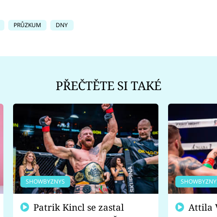
PRŮZKUM
DNY
PŘEČTĚTE SI TAKÉ
SHOWBYZNYS
SHOWBYZNY
Patrik Kincl se zastal
Attila Végh podpořil