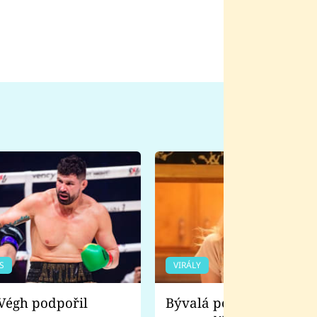
S
VIRÁLY
Bývalá pornoherečka