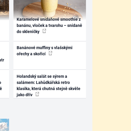
Karamelové snídaňové smoothie z
banánu, vloček a tvarohu – snídaně
do skleničky
Banánové muffiny s vlašskými
ořechy a skořicí
atr
Holandský salát se sýrem a
o
salámem: Lahůdkářská retro
ně
klasika, která chutná stejně skvěle
jako dřív