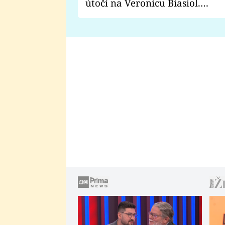
útočí na Veronicu Biasiol.
Proč je podle nich falešná a
lže o své nevěře?