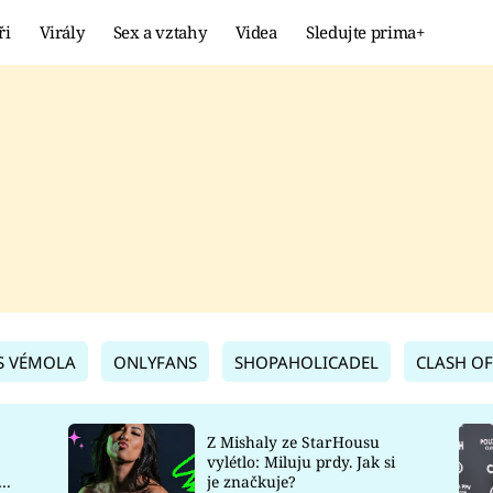
ři
Virály
Sex a vztahy
Videa
Sledujte prima+
Showbyznys
Extrém
VIRÁLY
KURIOZITY
VIDEA
KVÍZY
S VÉMOLA
ONLYFANS
SHOPAHOLICADEL
CLASH OF
Z Mishaly ze StarHousu
vylétlo: Miluju prdy. Jak si
co
je značkuje?