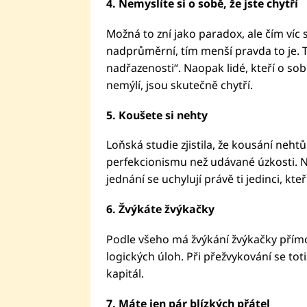
4. Nemyslíte si o sobě, že jste chytří
Možná to zní jako paradox, ale čím víc s
nadprůměrní, tím menší pravda to je. 
nadřazenosti“. Naopak lidé, kteří o sob
nemýlí, jsou skutečně chytří.
5. Koušete si nehty
Loňská studie zjistila, že kousání neht
perfekcionismu než udávané úzkosti. 
jednání se uchylují právě ti jedinci, kt
6. Žvýkáte žvýkačky
Podle všeho má žvýkání žvýkačky přímo
logických úloh. Při přežvykování se tot
kapitál.
7. Máte jen pár blízkých přátel