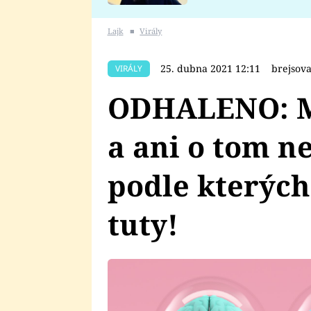
se v Plzni stalo
Lajk
■
Virály
25. dubna 2021 12:11
brejsov
VIRÁLY
ODHALENO: Mo
a ani o tom ne
podle kterých
tuty!