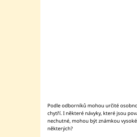
Podle odborníků mohou určité osobnost
chytří. I některé návyky, které jsou p
nechutné, mohou být známkou vysoké in
některých?