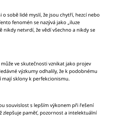
i o sobě lidé myslí, že jsou chytří, hezcí nebo
Tento fenomén se nazývá jako „iluze
ě nikdy netvrdí, že vědí všechno a nikdy se
ů může ve skutečnosti vznikat jako projev
Nedávné výzkumy odhalily, že k podobnému
eří mají sklony k perfekcionismu.
u souvislost s lepším výkonem při řešení
iž zlepšuje paměť, pozornost a intelektuální