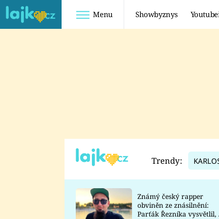
Menu
Showbyznys
Youtube
Youtuberky
Youtubeři
SHOPAHOLICADEL
FATTYPILLOW
ANNA ŠULC
FREESCOOT
SUGAR DENNY
ADAM KAJUMI
LADUŠKA
TADEÁŠ KUBĚNKA
DOMINIKA
DATEL
Trendy:
KARLO
MYSLIVCOVÁ
Známý český rapper
obviněn ze znásilnění:
Parťák Řezníka vysvětlil, 