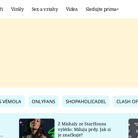
ři
Virály
Sex a vztahy
Videa
Sledujte prima+
Showbyznys
Extrém
VIRÁLY
KURIOZITY
VIDEA
KVÍZY
S VÉMOLA
ONLYFANS
SHOPAHOLICADEL
CLASH OF
Z Mishaly ze StarHousu
vylétlo: Miluju prdy. Jak si
co
je značkuje?