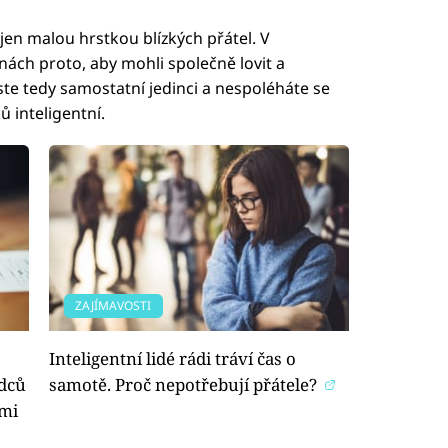
 jen malou hrstkou blízkých přátel. V
inách proto, aby mohli společně lovit a
te tedy samostatní jedinci a nespoléháte se
 inteligentní.
ZAJÍMAVOSTI
Inteligentní lidé rádi tráví čas o
ědců
samotě. Proč nepotřebují přátele?
ými