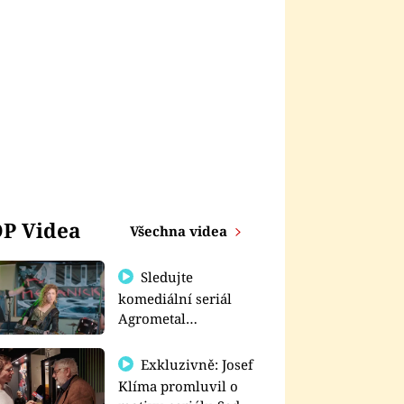
P Videa
Všechna videa
Sledujte
komediální seriál
Agrometal
exkluzivně na
prima+
Exkluzivně: Josef
Klíma promluvil o