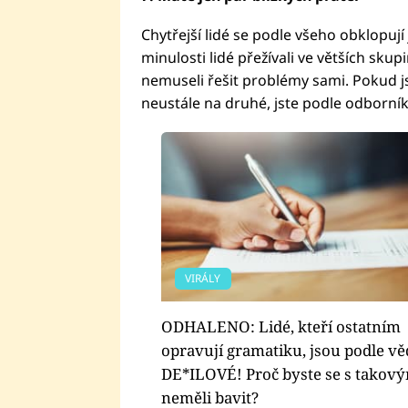
Chytřejší lidé se podle všeho obklopují
minulosti lidé přežívali ve větších skup
nemuseli řešit problémy sami. Pokud js
neustále na druhé, jste podle odborníků
VIRÁLY
ODHALENO: Lidé, kteří ostatním
opravují gramatiku, jsou podle v
DE*ILOVÉ! Proč byste se s takov
neměli bavit?