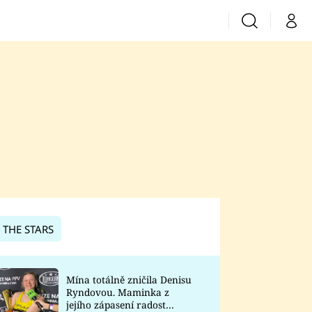
Vyhledávání
Můj 
Prima+
CNN Prima News
Prima Fresh
Prima Living
Prima Zoom
 THE STARS
Prima Lajk
Mína totálně zničila Denisu
Ryndovou. Maminka z
Sledujte nás
jejího zápasení radost