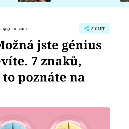
a.t@gmail.com
SDÍLET
žná jste génius
víte. 7 znaků,
 to poznáte na