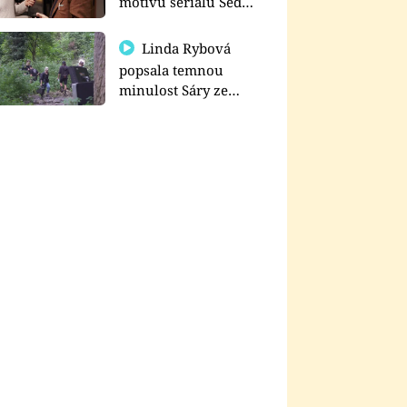
motivu seriálu Sedm
schodů k moci
Linda Rybová
popsala temnou
minulost Sáry ze
seriálu Zákony vlka