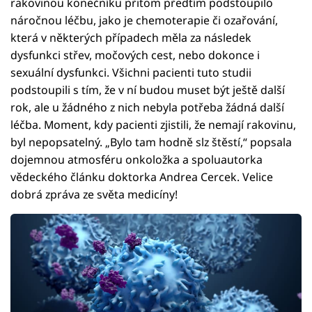
rakovinou konečníku přitom předtím podstoupilo
náročnou léčbu, jako je chemoterapie či ozařování,
která v některých případech měla za následek
dysfunkci střev, močových cest, nebo dokonce i
sexuální dysfunkci. Všichni pacienti tuto studii
podstoupili s tím, že v ní budou muset být ještě další
rok, ale u žádného z nich nebyla potřeba žádná další
léčba. Moment, kdy pacienti zjistili, že nemají rakovinu,
byl nepopsatelný. „Bylo tam hodně slz štěstí,“ popsala
dojemnou atmosféru onkoložka a spoluautorka
vědeckého článku doktorka Andrea Cercek. Velice
dobrá zpráva ze světa medicíny!