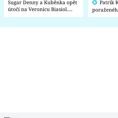
Sugar Denny a Kuběnka opět
Patrik Kincl se zastal
útočí na Veronicu Biasiol.
poraženéh
Proč je podle nich falešná a
fanoušci n
lže o své nevěře?