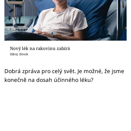
Sex a vztahy
Videa
Sledujte prima+
Přihlášení
Nový lék na rakovinu zabírá
Zdroj: iStock
Sledujte nás
Dobrá zpráva pro celý svět. Je možné, že jsme
konečně na dosah účinného léku?