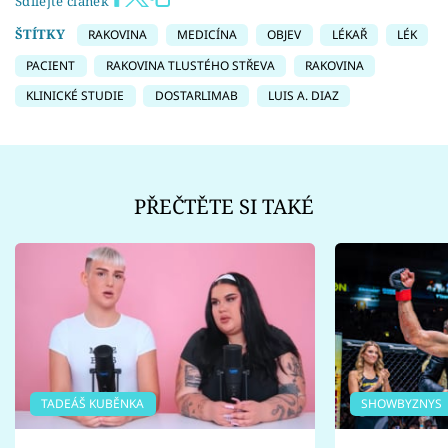
Sdílejte článek
ŠTÍTKY
RAKOVINA
MEDICÍNA
OBJEV
LÉKAŘ
LÉK
PACIENT
RAKOVINA TLUSTÉHO STŘEVA
RAKOVINA
KLINICKÉ STUDIE
DOSTARLIMAB
LUIS A. DIAZ
PŘEČTĚTE SI TAKÉ
TADEÁŠ KUBĚNKA
SHOWBYZNYS