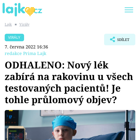
Lajk
■
Virály
Trendy:
KARLOS VÉMOLA
ONLYFANS
VIRÁLY
SDÍLET
SHOPAHOLICADEL
CLASH OF THE STARS
7. června 2022 16:36
redakce Prima Lajk
ODHALENO: Nový lék
zabírá na rakovinu u všech
Témata
testovaných pacientů! Je
Showbyznys
tohle průlomový objev?
Youtubeři
Virály