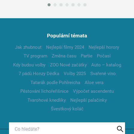
Populární témata
Jak zhubnout
Nejlepší filmy 2024
Nejlepší horory
TV program
Změna času
Partie
Počasí
Kdy budou volby
ZOO Nové začátky
Auto – katalog
7 pádů Honzy Dědka
Volby 2025
Svařené víno
Tatarák podle Pohlreicha
Aloe vera
Pěstování lichořeřišnice
Výpočet ascendentu
Tvarohové knedlíky
Nejlepší palačinky
Švestkový koláč