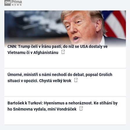
CNN: Trump čelí v Íránu pasti, do níž se USA dostaly ve
Vietnamu či v Afghánistánu
Úmorné, ministři s námi nechodí do debat, popsal Grolich
situaci v opozici. Chystá velký krok
Bartošek k Turkovi: Hyenismus a nehoráznost. Ke stíhání by
ho Sněmovna vydala, míní Vondráček