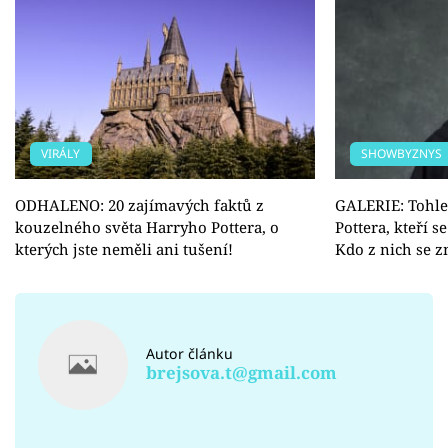
VIRÁLY
SHOWBYZNYS
ODHALENO: 20 zajímavých faktů z
GALERIE: Tohle
kouzelného světa Harryho Pottera, o
Pottera, kteří 
kterých jste neměli ani tušení!
Kdo z nich se z
Autor článku
brejsova.t@gmail.com