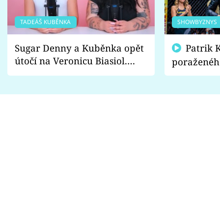
TADEÁŠ KUBĚNKA
SHOWBYZNYS
Sugar Denny a Kuběnka opět
Patrik Kincl se zastal
útočí na Veronicu Biasiol.
poraženéh
Proč je podle nich falešná a
fanoušci n
lže o své nevěře?