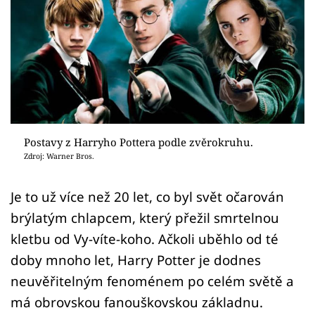
Sex a vztahy
Videa
Sledujte prima+
Přihlášení
Postavy z Harryho Pottera podle zvěrokruhu.
Zdroj: Warner Bros.
Sledujte nás
Je to už více než 20 let, co byl svět očarován
brýlatým chlapcem, který přežil smrtelnou
kletbu od Vy-víte-koho. Ačkoli uběhlo od té
doby mnoho let, Harry Potter je dodnes
neuvěřitelným fenoménem po celém světě a
má obrovskou fanouškovskou základnu.