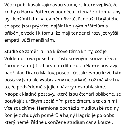
Vědci publikovali zajímavou studii, ze které vyplívá, že
knihy o Harry Potterovi podněcují čtenáře k tomu, aby
byli lepšími lidmi v reálném životě. Fanoušci brýlatého
chlapce jsou prý více loajální ke svým přátelům a
příběh je vede i k tomu, že mají tendenci rozvíjet vyšší
empatii vůči menšinám.
Studie se zaměřila i na klíčové téma knihy, což je
Voldemortova posedlost čistokrevnými kouzelníky a
čarodějkami. Již od prvního dílu jsou některé postavy,
například Draco Malfoy, posedlí čistokrevnou krví. Tyto
postavy jsou ale vyobrazeny negativně, což má vliv i na
to, že podvědomě s jejich názory nesouhlasíme.
Naopak kladné postavy, které jsou čtenáři oblíbené, se
potýkají s určitým sociálním problémem, a tak s nimi
více soucítíme. Hermiona pochází z mudlovské rodiny,
Ron je z chudých poměrů a hajný Hagrid je poloobr,
který neměl řádně ukončené studium čar a kouzel.