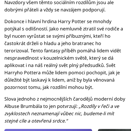
Navzdory všem těmto sociálním rozdílům jsou ale
dobrými přáteli a vždy se navzájem podporují.
Dokonce i hlavní hrdina Harry Potter se mnohdy
potýkal s odlišností. Jako nemluvně ztratil své rodiče a
byl nucen vyrůstat se svými příbuznými, kteří ho
častokrát drželi o hladu a jeho bratranec ho
terorizoval. Tento fantasy příběh pomáhá lidem vidět
nespravedlnost v kouzelnickém světě, který se dá
aplikovat i na náš reálný svět plný předsudků. Svět
Harryho Pottera může lidem pomoci pochopit, jak je
důležité být laskavý k lidem, aniž by byla věnovaná
pozornost tomu, jak rozdílní mohou být.
Slova jednoho z nejmocnějších čarodějů moderní doby
Albuse Brumbála to jen potvrzují:
„Rozdíly v řeči a ve
zvyklostech neznamenají vůbec nic, budeme-li mít
stejné cíle a otevřená srdce.“