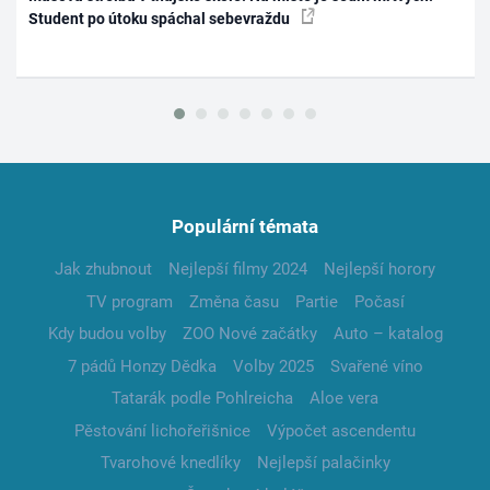
Student po útoku spáchal sebevraždu
Populární témata
Jak zhubnout
Nejlepší filmy 2024
Nejlepší horory
TV program
Změna času
Partie
Počasí
Kdy budou volby
ZOO Nové začátky
Auto – katalog
7 pádů Honzy Dědka
Volby 2025
Svařené víno
Tatarák podle Pohlreicha
Aloe vera
Pěstování lichořeřišnice
Výpočet ascendentu
Tvarohové knedlíky
Nejlepší palačinky