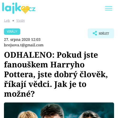
Lajk
■
Virály
Trendy:
KARLOS VÉMOLA
ONLYFANS
VIRÁLY
SDÍLET
SHOPAHOLICADEL
CLASH OF THE STARS
27. srpna 2020 12:03
brejsova.t@gmail.com
ODHALENO: Pokud jste
fanouškem Harryho
Témata
Pottera, jste dobrý člověk,
Showbyznys
říkají vědci. Jak je to
možné?
Youtubeři
Virály