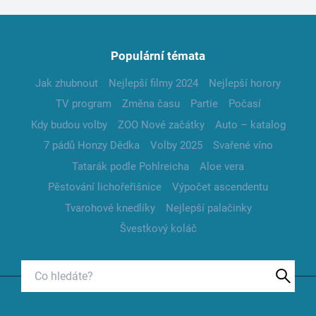
Populární témata
Jak zhubnout
Nejlepší filmy 2024
Nejlepší horory
TV program
Změna času
Partie
Počasí
Kdy budou volby
ZOO Nové začátky
Auto – katalog
7 pádů Honzy Dědka
Volby 2025
Svařené víno
Tatarák podle Pohlreicha
Aloe vera
Pěstování lichořeřišnice
Výpočet ascendentu
Tvarohové knedlíky
Nejlepší palačinky
Švestkový koláč