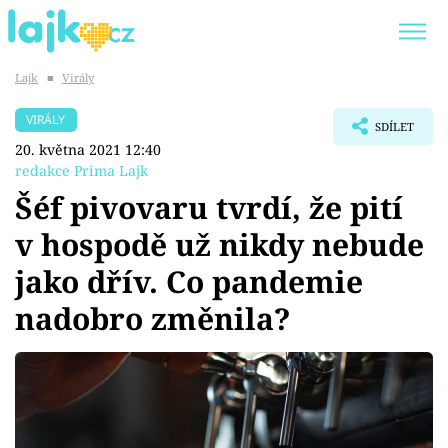
Lajk
■
Virály
Trendy:
KARLOS VÉMOLA
ONLYFANS
VIRÁLY
SDÍLET
SHOPAHOLICADEL
CLASH OF THE STARS
20. května 2021 12:40
redakce Prima Lajk
Šéf pivovaru tvrdí, že pití
v hospodě už nikdy nebude
Témata
jako dřív. Co pandemie
Showbyznys
nadobro změnila?
Youtubeři
Virály