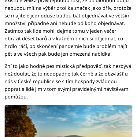
existuje veliká pravděpodobnost, že po dlouhou dobu
nebudou mít na výběr z tolika značek jako dřív, protože
se majitelé jednoduše budou bát objednávat ve větším
množství, případně ani nebude od koho objednávat.
Zatímco tak lidé mohli dejme tomu v jeden večer
obrazit deset barů a v každém z nich si objednat, co
hrdlo ráčí, po skončení pandemie bude problém najít
pět a ve všech pak bude jen omezená nabídka.
Zní to jako hodně pesimistická předpověď, tak nezbývá
než doufat, že to nedopadne tak černě a že obzvlášť u
nás v České republice se s tím hospody zvládnou
poprat a lidé jim v tom svými pravidelnými návštěvami
pomůžou.