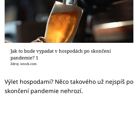
Sex a vztahy
Videa
Sledujte prima+
Přihlášení
Jak to bude vypadat v hospodách po skončení
pandemie? 1
Zdroj: istock.com
Sledujte nás
Výlet hospodami? Něco takového už nejspíš po
skončení pandemie nehrozí.