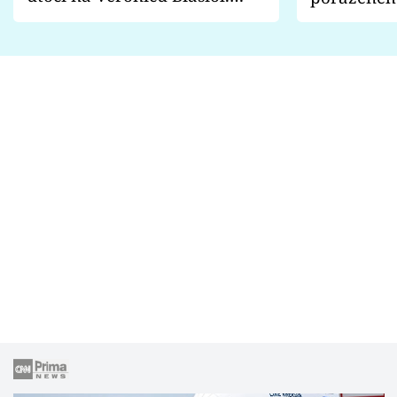
Proč je podle nich falešná a
fanoušci n
lže o své nevěře?