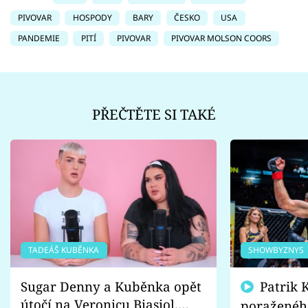
PIVOVAR
HOSPODY
BARY
ČESKO
USA
PANDEMIE
PITÍ
PIVOVAR
PIVOVAR MOLSON COORS
PŘEČTĚTE SI TAKÉ
TADEÁŠ KUBĚNKA
SHOWBYZNYS
Sugar Denny a Kuběnka opět
Patrik Kincl se zastal
útočí na Veronicu Biasiol.
poraženéh