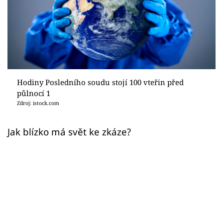
Sex a vztahy
Videa
Sledujte prima+
Přihlášení
Hodiny Posledního soudu stojí 100 vteřin před
půlnocí 1
Zdroj: istock.com
Sledujte nás
Jak blízko má svět ke zkáze?