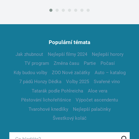
Populární témata
Jak zhubnout
Nejlepší filmy 2024
Nejlepší horory
TV program
Změna času
Partie
Počasí
Kdy budou volby
ZOO Nové začátky
Auto – katalog
7 pádů Honzy Dědka
Volby 2025
Svařené víno
Tatarák podle Pohlreicha
Aloe vera
Pěstování lichořeřišnice
Výpočet ascendentu
Tvarohové knedlíky
Nejlepší palačinky
Švestkový koláč