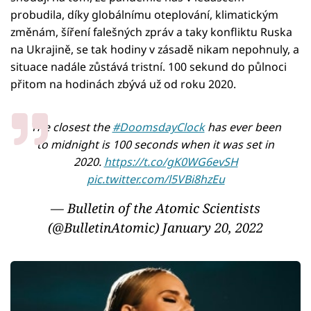
probudila, díky globálnímu oteplování, klimatickým
změnám, šíření falešných zpráv a taky konfliktu Ruska
na Ukrajině, se tak hodiny v zásadě nikam nepohnuly, a
situace nadále zůstává tristní. 100 sekund do půlnoci
přitom na hodinách zbývá už od roku 2020.
The closest the
#DoomsdayClock
has ever been
to midnight is 100 seconds when it was set in
2020.
https://t.co/gK0WG6evSH
pic.twitter.com/l5VBi8hzEu
— Bulletin of the Atomic Scientists
(@BulletinAtomic)
January 20, 2022