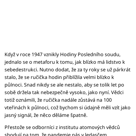
Když v roce 1947 vznikly Hodiny Posledního soudu,
jednalo se o metaforu k tomu, jak blízko má lidstvo k
sebedestrukci. Nutno dodat, že za ty roky se už párkrát
stalo, že se ručička hodin přiblížila velmi blízko k
půlnoci. Snad nikdy se ale nestalo, aby se tolik let po
sobě držela tak nebezpečně vysoko, jako nyní. Vědci
totiž oznámili, že ručička nadále zůstává na 100
vteřinách k půlnoci, což bychom si údajně měli vzít jako
jasný signál, že něco děláme špatně.
Přestože se odborníci z institutu atomových vědců
shodují na tom, že pandemie nás v ledasčem