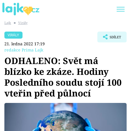
Lajk
■
Virály
Trendy:
KARLOS VÉMOLA
ONLYFANS
VIRÁLY
SDÍLET
SHOPAHOLICADEL
CLASH OF THE STARS
21. ledna 2022 17:19
redakce Prima Lajk
ODHALENO: Svět má
blízko ke zkáze. Hodiny
Témata
Posledního soudu stojí 100
Showbyznys
vteřin před půlnocí
Youtubeři
Virály