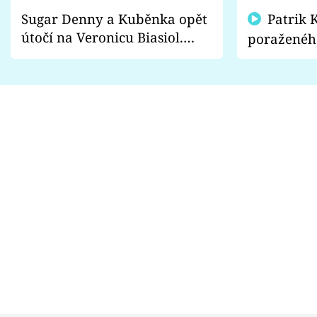
Sugar Denny a Kuběnka opět
Patrik Kincl se zastal
útočí na Veronicu Biasiol.
poraženéh
Proč je podle nich falešná a
fanoušci n
lže o své nevěře?