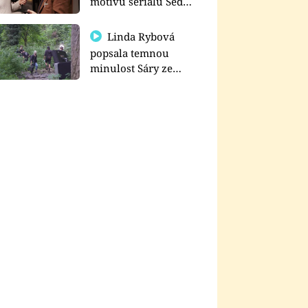
motivu seriálu Sedm
schodů k moci
Linda Rybová
popsala temnou
minulost Sáry ze
seriálu Zákony vlka