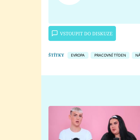
VSTOUPIT DO DISKUZE
ŠTÍTKY
EVROPA
PRACOVNÍ TÝDEN
N