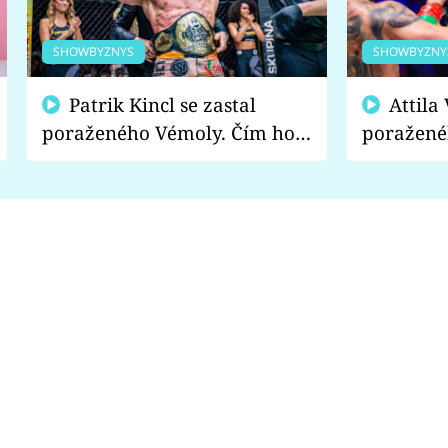
SHOWBYZNYS
SHOWBYZNY
Patrik Kincl se zastal
Attila Végh podpořil
poraženého Vémoly. Čím ho
poražené
fanoušci naštvali?
chce radě
s vítězem