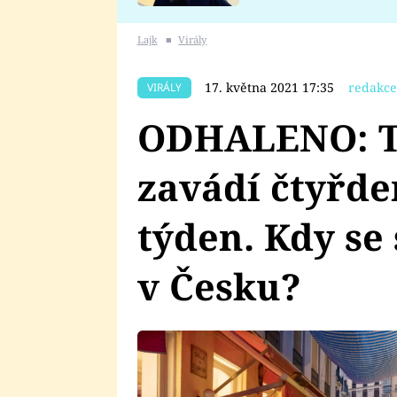
se v Plzni stalo
Lajk
■
Virály
17. května 2021 17:35
redakce
VIRÁLY
ODHALENO: Ta
zavádí čtyřde
týden. Kdy s
v Česku?