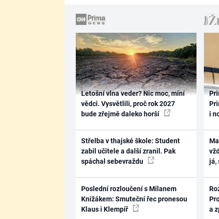
Letošní vlna veder? Nic moc, míní
Pri
vědci. Vysvětlili, proč rok 2027
Pri
bude zřejmě daleko horší
i n
Střelba v thajské škole: Student
Ma
zabil učitele a další zranil. Pak
vž
spáchal sebevraždu
já,
Poslední rozloučení s Milanem
Ro
Knížákem: Smuteční řec pronesou
Pr
Klaus i Klempíř
a 