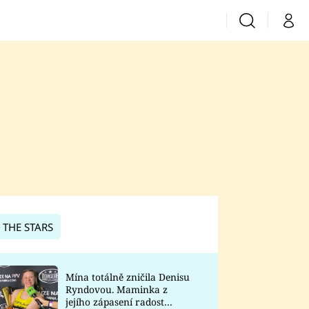
Vyhledávání
Můj 
Prima+
CNN Prima News
Prima Fresh
Prima Living
Prima Zoom
 THE STARS
Prima Lajk
Mína totálně zničila Denisu
Ryndovou. Maminka z
Sledujte nás
jejího zápasení radost