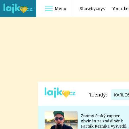
Menu
Showbyznys
Youtube
Youtuberky
Youtubeři
SHOPAHOLICADEL
FATTYPILLOW
ANNA ŠULC
FREESCOOT
SUGAR DENNY
ADAM KAJUMI
LADUŠKA
TADEÁŠ KUBĚNKA
DOMINIKA
DATEL
Trendy:
KARLO
MYSLIVCOVÁ
Známý český rapper
obviněn ze znásilnění:
Parťák Řezníka vysvětlil, 