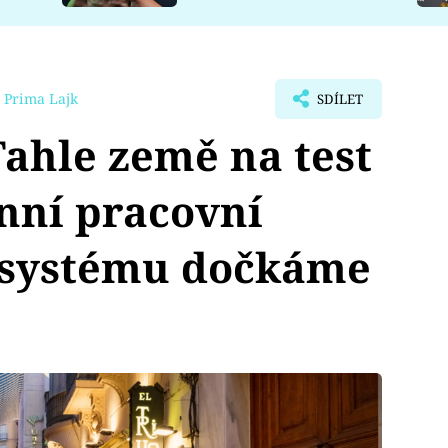
 Prima Lajk
SDÍLET
hle země na test
nní pracovní
e systému dočkáme