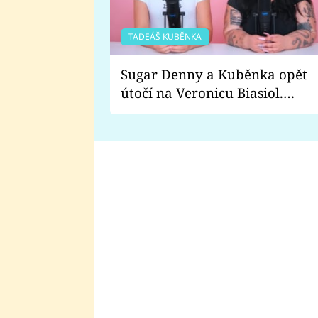
TADEÁŠ KUBĚNKA
Sugar Denny a Kuběnka opět
útočí na Veronicu Biasiol.
Proč je podle nich falešná a
lže o své nevěře?