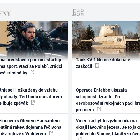
ma představila podzim: startuje
Tank KV-1 Němce dokonale
ma sport, vrací se Polabí, Zrádci
zaskočil
ové kriminálky
thiase Hložka ženy do vztahu
Operace Entebbe ukázala
dy uhnaly: Teď budu iniciátorem
schopnosti Izraele. Při
 slibuje zpěvák
osvobozování rukojmích padl br
premiéra
zloučení s Glenem Hansardem:
Video zachytilo výzkumníka na
outěná rakev, dojemná řeč Bona
okraji lávového jezera. Je to jak
zpěv Irglové s Vedderem
pohled do Slunce, hlásil vzruše