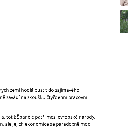
kých zemí hodlá pustit do zajímavého
álně zavádí na zkoušku čtyřdenní pracovní
la, totiž Španělé patří mezi evropské národy,
in, ale jejich ekonomice se paradoxně moc