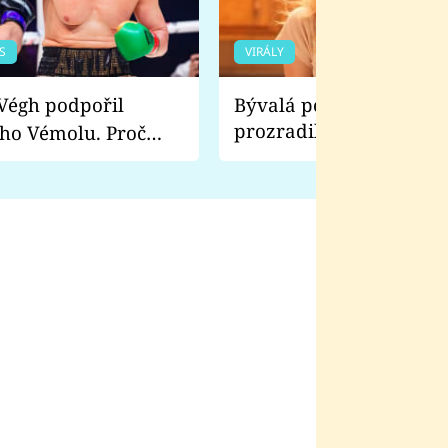
S
VIRÁLY
Bývalá pornoherečka
prozradila, co ji šokova
ho Vémolu. Proč
natáčení Euforie. Vážně
ji zápasit s ním než
bylo drsnější než hanba
 Kinclem?
filmy?