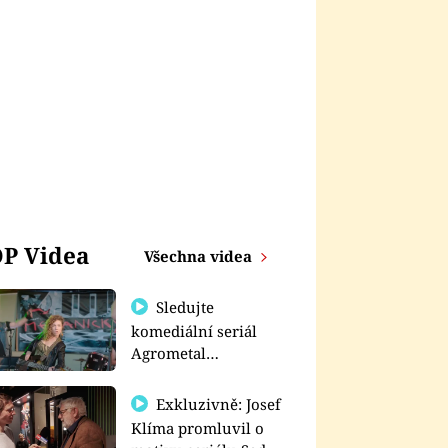
P Videa
Všechna videa
Sledujte
komediální seriál
Agrometal
exkluzivně na
prima+
Exkluzivně: Josef
Klíma promluvil o