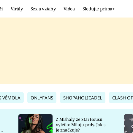
ři
Virály
Sex a vztahy
Videa
Sledujte prima+
Showbyznys
Extrém
VIRÁLY
KURIOZITY
VIDEA
KVÍZY
S VÉMOLA
ONLYFANS
SHOPAHOLICADEL
CLASH OF
Z Mishaly ze StarHousu
vylétlo: Miluju prdy. Jak si
co
je značkuje?