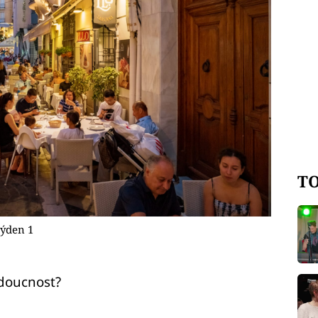
TO
týden 1
doucnost?