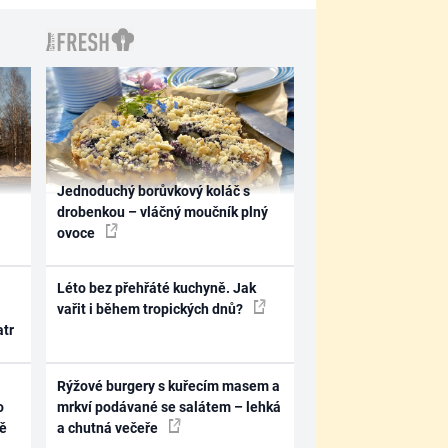
Jednoduchý borůvkový koláč s
drobenkou – vláčný moučník plný
ovoce
Léto bez přehřáté kuchyně. Jak
vařit i během tropických dnů?
atr
Rýžové burgery s kuřecím masem a
o
mrkví podávané se salátem – lehká
ně
a chutná večeře