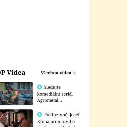
P Videa
Všechna videa
Sledujte
komediální seriál
Agrometal
exkluzivně na
prima+
Exkluzivně: Josef
Klíma promluvil o