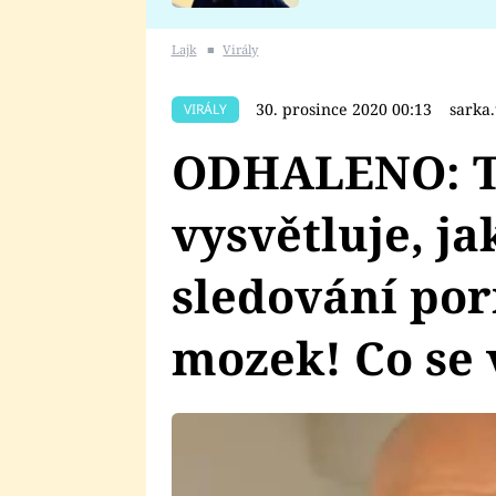
se v Plzni stalo
Lajk
■
Virály
30. prosince 2020 00:13
sarka
VIRÁLY
ODHALENO: T
vysvětluje, ja
sledování por
mozek! Co se