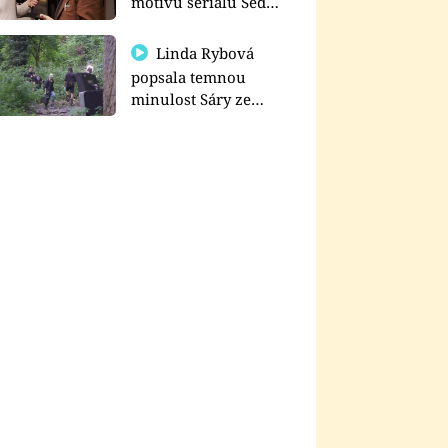
motivu seriálu Sedm
schodů k moci
Linda Rybová
popsala temnou
minulost Sáry ze
seriálu Zákony vlka