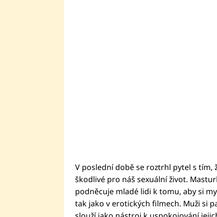
V poslední době se roztrhl pytel s tím,
škodlivé pro náš sexuální život. Mastu
podněcuje mladé lidi k tomu, aby si mys
tak jako v erotických filmech. Muži si p
slouží jako nástroj k uspokojování jeji