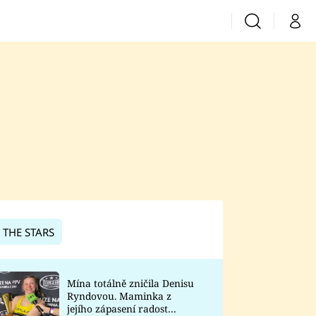
Vyhledávání
Můj 
Prima+
CNN Prima News
Prima Fresh
Prima Living
Prima Zoom
 THE STARS
Prima Lajk
Mína totálně zničila Denisu
Ryndovou. Maminka z
Sledujte nás
jejího zápasení radost