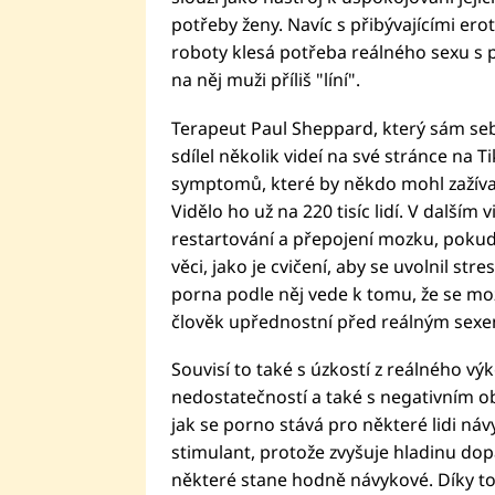
potřeby ženy. Navíc s přibývajícími er
roboty klesá potřeba reálného sexu s
na něj muži příliš "líní".
Terapeut Paul Sheppard, který sám sebe
sdílel několik videí na své stránce na 
symptomů, které by někdo mohl zažívat,
Vidělo ho už na 220 tisíc lidí. V dalším
restartování a přepojení mozku, pokud
věci, jako je cvičení, aby se uvolnil st
porna podle něj vede k tomu, že se mo
člověk upřednostní před reálným sexe
Souvisí to také s úzkostí z reálného výk
nedostatečností a také s negativním obr
jak se porno stává pro některé lidi náv
stimulant, protože zvyšuje hladinu dop
některé stane hodně návykové. Díky 