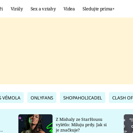
ři
Virály
Sex a vztahy
Videa
Sledujte prima+
Showbyznys
Extrém
VIRÁLY
KURIOZITY
VIDEA
KVÍZY
S VÉMOLA
ONLYFANS
SHOPAHOLICADEL
CLASH OF
Z Mishaly ze StarHousu
vylétlo: Miluju prdy. Jak si
co
je značkuje?