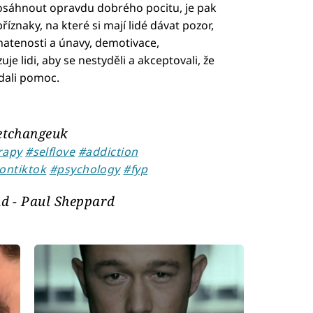
dosáhnout opravdu dobrého pocitu, je pak
říznaky, na které si mají lidé dávat pozor,
matenosti a únavy, demotivace,
e lidi, aby se nestyděli a akceptovali, že
edali pomoc.
tchangeuk
rapy
#selflove
#addiction
ontiktok
#psychology
#fyp
d - Paul Sheppard