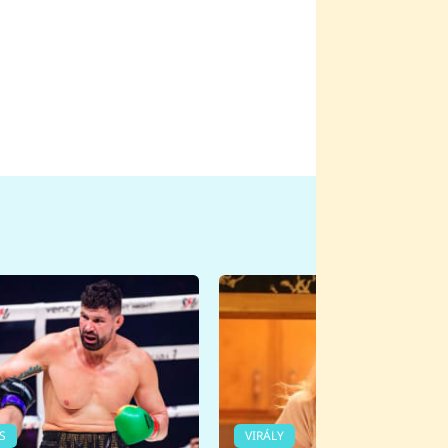
S
VIRÁLY