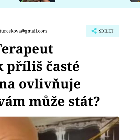
.turcekova@gmail.com
SDÍLET
erapeut
k příliš časté
na ovlivňuje
 vám může stát?