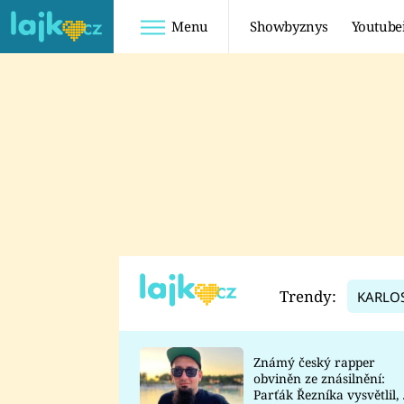
Menu
Showbyznys
Youtube
Youtuberky
Youtubeři
SHOPAHOLICADEL
FATTYPILLOW
ANNA ŠULC
FREESCOOT
SUGAR DENNY
ADAM KAJUMI
LADUŠKA
TADEÁŠ KUBĚNKA
DOMINIKA
DATEL
Trendy:
KARLO
MYSLIVCOVÁ
Známý český rapper
obviněn ze znásilnění:
Parťák Řezníka vysvětlil, 