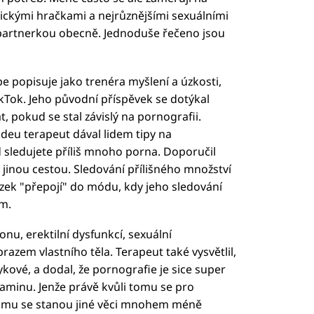
otickými hračkami a nejrůznějšími sexuálními
 partnerkou obecně. Jednoduše řečeno jsou
 popisuje jako trenéra myšlení a úzkosti,
TikTok. Jeho původní příspěvek se dotýkal
 pokud se stal závislý na pornografii.
 videu terapeut dával lidem tipy na
 sledujete příliš mnoho porna. Doporučil
res jinou cestou. Sledování přílišného množství
zek "přepojí" do módu, kdy jeho sledování
m.
onu, erektilní dysfunkcí, sexuální
azem vlastního těla. Terapeut také vysvětlil,
ykové, a dodal, že pornografie je sice super
aminu. Jenže právě kvůli tomu se pro
tomu se stanou jiné věci mnohem méně