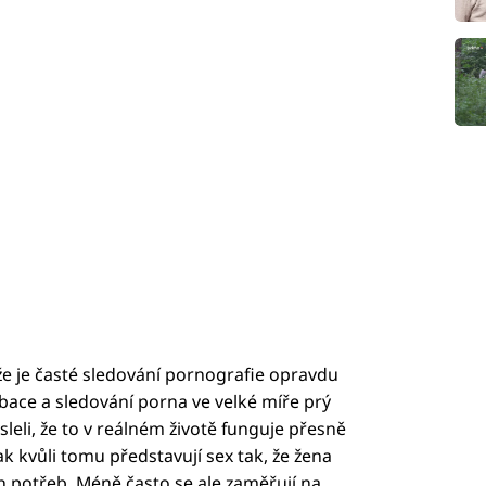
 že je časté sledování pornografie opravdu
rbace a sledování porna ve velké míře prý
leli, že to v reálném životě funguje přesně
ak kvůli tomu představují sex tak, že žena
ch potřeb. Méně často se ale zaměřují na