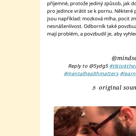
příjemné, protože jediný způsob, jak 
pro jedince vrátit se k pornu. Některé p
jsou například: mozková mlha, pocit z
nesnášenlivost. Odborník také povzbuzuj
mají problém, a povzbudil je, aby vyhl
@mindse
Reply to @5ydg5
#tiktokthe
#mentalhealthmatters
#learn
♬ original soun