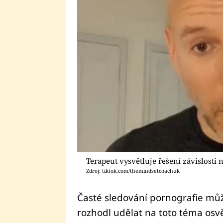
Terapeut vysvětluje řešení závislosti 
Zdroj: tiktok.com/themindsetcoachuk
Časté sledování pornografie může
rozhodl udělat na toto téma osv