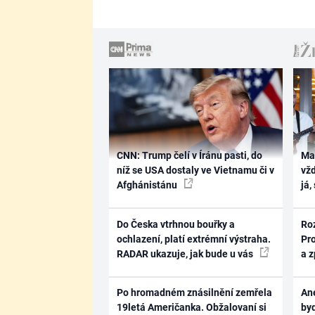
CNN: Trump čelí v Íránu pasti, do
Ma
níž se USA dostaly ve Vietnamu či v
vž
Afghánistánu
já,
Do Česka vtrhnou bouřky a
Ro
ochlazení, platí extrémní výstraha.
Pr
RADAR ukazuje, jak bude u vás
a 
Po hromadném znásilnění zemřela
Ane
19letá Američanka. Obžalovaní si
byd