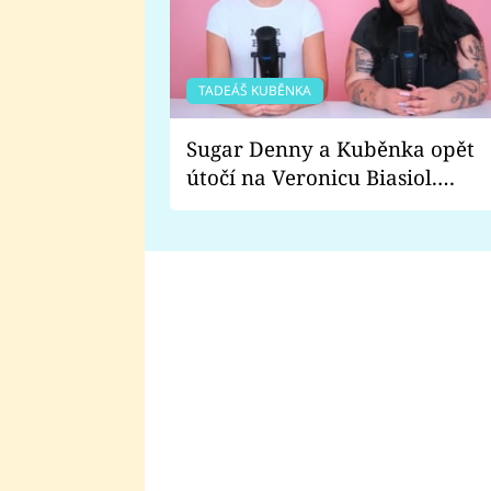
TADEÁŠ KUBĚNKA
Sugar Denny a Kuběnka opět
útočí na Veronicu Biasiol.
Proč je podle nich falešná a
lže o své nevěře?