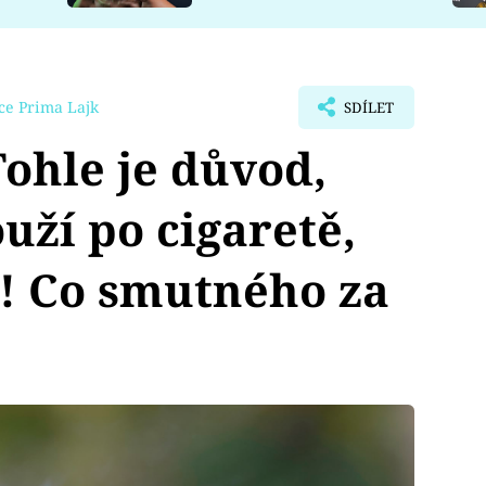
ce Prima Lajk
SDÍLET
hle je důvod,
uží po cigaretě,
lí! Co smutného za