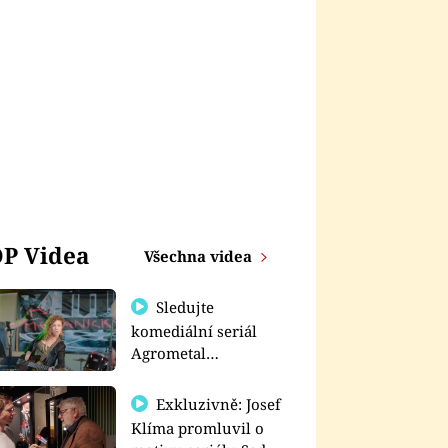
P Videa
Všechna videa
Sledujte
komediální seriál
Agrometal
exkluzivně na
prima+
Exkluzivně: Josef
Klíma promluvil o