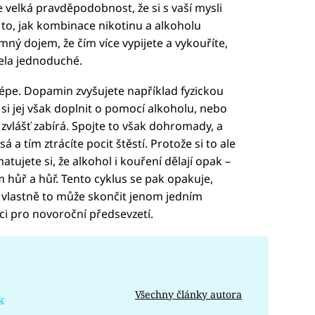
je velká pravděpodobnost, že si s vaší mysli
to, jak kombinace nikotinu a alkoholu
amný dojem, že čím více vypijete a vykouříte,
cela jednoduché.
 lépe. Dopamin zvyšujete například fyzickou
 si jej však doplnit o pomocí alkoholu, nebo
vlášť zabírá. Spojte to však dohromady, a
a tím ztrácíte pocit štěstí. Protože si to ale
ujete si, že alkohol i kouření dělají opak –
m hůř a hůř. Tento cyklus se pak opakuje,
vlastně to může skončit jenom jedním
i pro novoroční předsevzetí.
Všechny články autora
k