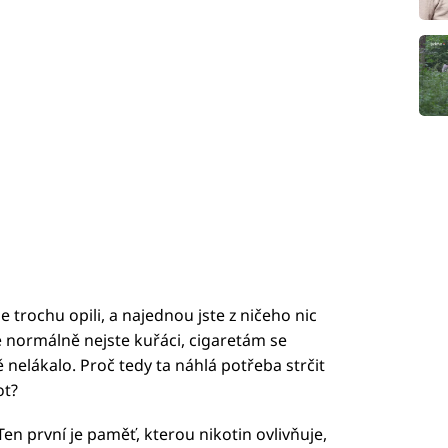
 se trochu opili, a najednou jste z ničeho nic
 že normálně nejste kuřáci, cigaretám se
ě nelákalo. Proč tedy ta náhlá potřeba strčit
ot?
en první je paměť, kterou nikotin ovlivňuje,