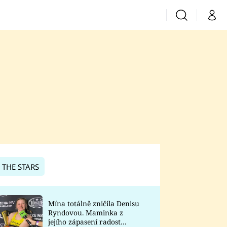
Vyhledávání
Můj 
Prima+
CNN Prima News
Prima Fresh
Prima Living
Prima Zoom
 THE STARS
Prima Lajk
Mína totálně zničila Denisu
Ryndovou. Maminka z
Sledujte nás
jejího zápasení radost