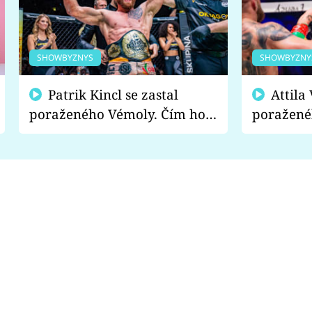
SHOWBYZNYS
SHOWBYZNY
Patrik Kincl se zastal
Attila Végh podpořil
poraženého Vémoly. Čím ho
poražené
fanoušci naštvali?
chce radě
s vítězem