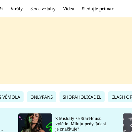
ři
Virály
Sex a vztahy
Videa
Sledujte prima+
Showbyznys
Extrém
VIRÁLY
KURIOZITY
VIDEA
KVÍZY
S VÉMOLA
ONLYFANS
SHOPAHOLICADEL
CLASH OF
Z Mishaly ze StarHousu
vylétlo: Miluju prdy. Jak si
co
je značkuje?