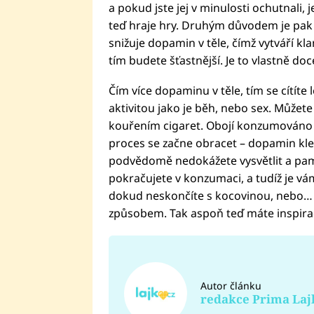
a pokud jste jej v minulosti ochutnali, 
teď hraje hry. Druhým důvodem je pak 
snižuje dopamin v těle, čímž vytváří kl
tím budete šťastnější. Je to vlastně do
Čím více dopaminu v těle, tím se cítíte
aktivitou jako je běh, nebo sex. Můžete
kouřením cigaret. Obojí konzumováno z
proces se začne obracet – dopamin klesá 
podvědomě nedokážete vysvětlit a pamat
pokračujete v konzumaci, a tudíž je vá
dokud neskončíte s kocovinou, nebo… 
způsobem. Tak aspoň teď máte inspirac
Autor článku
redakce Prima Laj