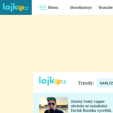
Menu
Showbyznys
Youtube
Youtuberky
Youtubeři
SHOPAHOLICADEL
FATTYPILLOW
ANNA ŠULC
FREESCOOT
SUGAR DENNY
ADAM KAJUMI
LADUŠKA
TADEÁŠ KUBĚNKA
DOMINIKA
DATEL
Trendy:
KARLO
MYSLIVCOVÁ
Známý český rapper
obviněn ze znásilnění:
Parťák Řezníka vysvětlil, 