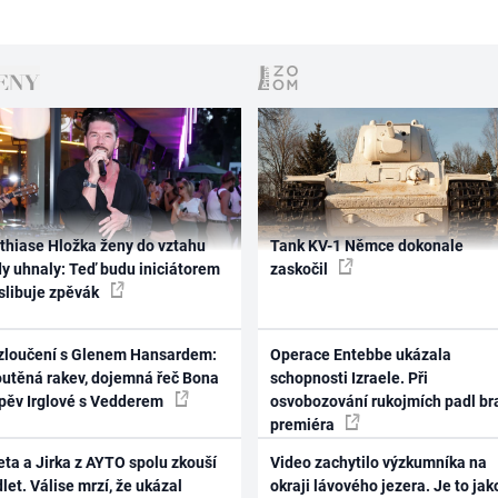
thiase Hložka ženy do vztahu
Tank KV-1 Němce dokonale
dy uhnaly: Teď budu iniciátorem
zaskočil
 slibuje zpěvák
zloučení s Glenem Hansardem:
Operace Entebbe ukázala
outěná rakev, dojemná řeč Bona
schopnosti Izraele. Při
zpěv Irglové s Vedderem
osvobozování rukojmích padl br
premiéra
ta a Jirka z AYTO spolu zkouší
Video zachytilo výzkumníka na
let. Válise mrzí, že ukázal
okraji lávového jezera. Je to jak