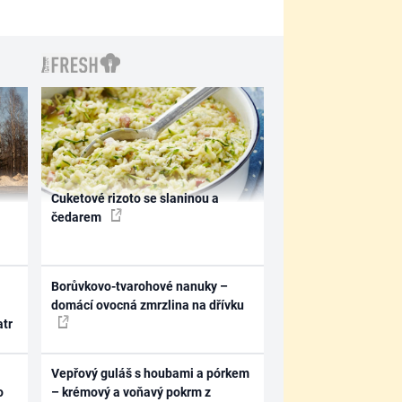
Cuketové rizoto se slaninou a
čedarem
Borůvkovo-tvarohové nanuky –
domácí ovocná zmrzlina na dřívku
atr
Vepřový guláš s houbami a pórkem
o
– krémový a voňavý pokrm z