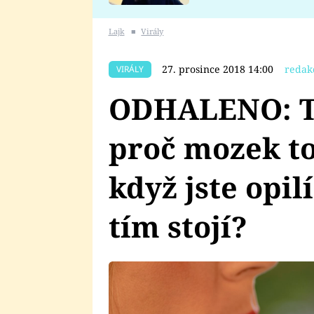
se v Plzni stalo
Lajk
■
Virály
27. prosince 2018 14:00
redak
VIRÁLY
ODHALENO: To
proč mozek to
když jste opi
tím stojí?