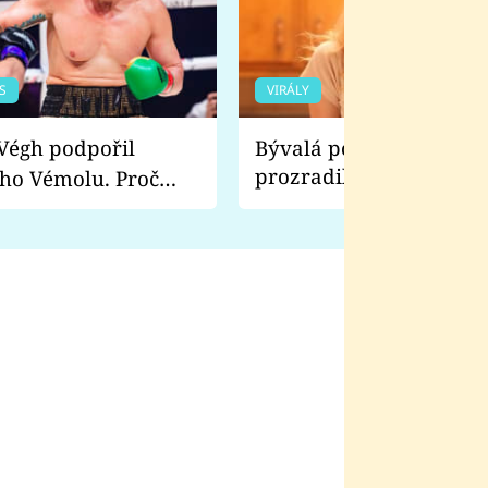
S
VIRÁLY
Bývalá pornoherečka
prozradila, co ji šokova
ho Vémolu. Proč
natáčení Euforie. Vážně
ji zápasit s ním než
bylo drsnější než hanba
 Kinclem?
filmy?