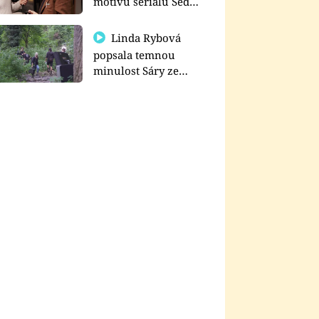
motivu seriálu Sedm
schodů k moci
Linda Rybová
popsala temnou
minulost Sáry ze
seriálu Zákony vlka