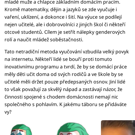
mladé muže a chlapce základním domácím pracím.
Kromě matematiky, dějin a jazyků se zde vyučuje i
vaření, uklízení, a dokonce i šití. Na výuce se podílejí
nejen učitelé, ale i dobrovolníci z jiných škol či někteří
otcové studentů. Cílem je setřít nálepky genderových
rolí a naučit mládež soběstačnosti.
Tato netradiční metoda vyučování vzbudila velký povyk
na internetu. Někteří lidé se bouří proti tomuto
inovativnímu programu a tvrdí, že by se domácí práce
měly děti učit doma od svých rodičů a ve škole by se
učitelé měli držet pouze předepsaných osnov. Jiní lidé
to však považují za skvělý nápad a zastávají názor, že
činnosti spojené s chodem domácnosti nemají nic
společného s pohlavím. K jakému táboru se přidáváte
vy?