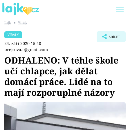
Lajk
■
Virály
Trendy:
KARLOS VÉMOLA
ONLYFANS
VIRÁLY
SDÍLET
SHOPAHOLICADEL
CLASH OF THE STARS
24. září 2020 15:40
brejsova.t@gmail.com
ODHALENO: V téhle škole
učí chlapce, jak dělat
Témata
domácí práce. Lidé na to
Showbyznys
mají rozporuplné názory
Youtubeři
Virály