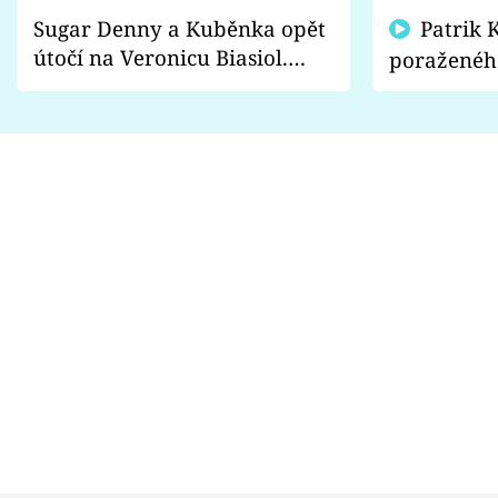
Sugar Denny a Kuběnka opět
Patrik Kincl se zastal
útočí na Veronicu Biasiol.
poraženéh
Proč je podle nich falešná a
fanoušci n
lže o své nevěře?