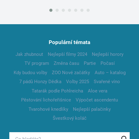
Populární témata
Jak zhubnout
Nejlepší filmy 2024
Nejlepší horory
TV program
Změna času
Partie
Počasí
Kdy budou volby
ZOO Nové začátky
Auto – katalog
7 pádů Honzy Dědka
Volby 2025
Svařené víno
Tatarák podle Pohlreicha
Aloe vera
Pěstování lichořeřišnice
Výpočet ascendentu
Tvarohové knedlíky
Nejlepší palačinky
Švestkový koláč