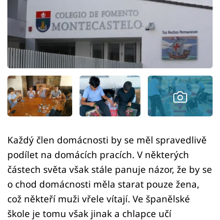
Sex a vztahy
Videa
Sledujte prima+
Přihlášení
Sledujte nás
Každý člen domácnosti by se měl spravedlivě
podílet na domácích pracích. V některých
částech světa však stále panuje názor, že by se
o chod domácnosti měla starat pouze žena,
což někteří muži vřele vítají. Ve španělské
škole je tomu však jinak a chlapce učí