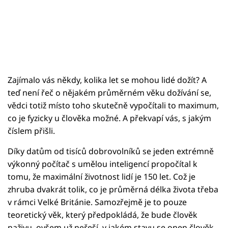
Zajímalo vás někdy, kolika let se mohou lidé dožít? A
teď není řeč o nějakém průměrném věku dožívání se,
vědci totiž místo toho skutečně vypočítali to maximum,
co je fyzicky u člověka možné. A překvapí vás, s jakým
číslem přišli.
Díky datům od tisíců dobrovolníků se jeden extrémně
výkonný počítač s umělou inteligencí propočítal k
tomu, že maximální životnost lidí je 150 let. Což je
zhruba dvakrát tolik, co je průměrná délka života třeba
v rámci Velké Británie. Samozřejmě je to pouze
teoretický věk, který předpokládá, že bude člověk
naživu, ovšem už neřeší, v jakém stavu se onen člověk