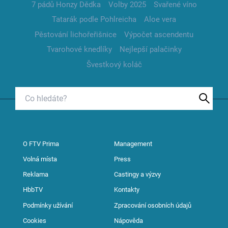
7 pádů Honzy Dědka
Volby 2025
Svařené víno
Tatarák podle Pohlreicha
Aloe vera
Pěstování lichořeřišnice
Výpočet ascendentu
Tvarohové knedlíky
Nejlepší palačinky
Švestkový koláč
O FTV Prima
Management
Volná místa
Press
Reklama
Castingy a výzvy
HbbTV
Kontakty
Podmínky užívání
Zpracování osobních údajů
Cookies
Nápověda