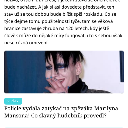
bude nacházet. A jak si asi dovedete představit, ten
stav už se tou dobou bude blížit spíš rozkladu. Co se
týče dejme tomu použitelnosti týče, tam se věková
hranice zastavuje zhruba na 120 letech, kdy ještě
člověk může do nějaké míry fungovat, i to s sebou však
nese různá omezení.
VIRÁLY
Policie vydala zatykač na zpěváka Marilyna
Mansona! Co slavný hudebník provedl?