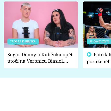
TADEÁŠ KUBĚNKA
SHOWBYZNYS
Sugar Denny a Kuběnka opět
Patrik Kincl se zastal
útočí na Veronicu Biasiol.
poraženéh
Proč je podle nich falešná a
fanoušci n
lže o své nevěře?