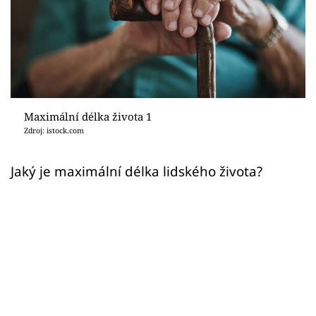
Sex a vztahy
Videa
Sledujte prima+
Přihlášení
Maximální délka života 1
Zdroj: istock.com
Sledujte nás
Jaký je maximální délka lidského života?