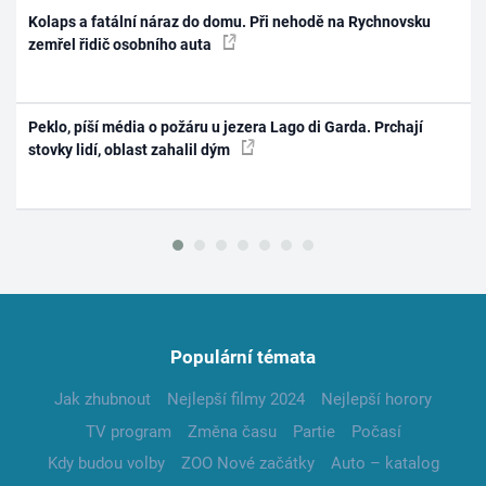
Kolaps a fatální náraz do domu. Při nehodě na Rychnovsku
zemřel řidič osobního auta
Peklo, píší média o požáru u jezera Lago di Garda. Prchají
stovky lidí, oblast zahalil dým
Populární témata
Jak zhubnout
Nejlepší filmy 2024
Nejlepší horory
TV program
Změna času
Partie
Počasí
Kdy budou volby
ZOO Nové začátky
Auto – katalog