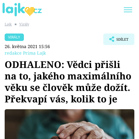
Lajk
■
Virály
Trendy:
KARLOS VÉMOLA
ONLYFANS
VIRÁLY
SDÍLET
SHOPAHOLICADEL
CLASH OF THE STARS
26. května 2021 15:56
redakce Prima Lajk
ODHALENO: Vědci přišli
na to, jakého maximálního
Témata
věku se člověk může dožít.
Showbyznys
Překvapí vás, kolik to je
Youtubeři
Virály