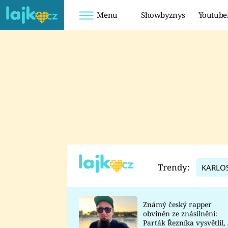
Menu
Showbyznys
Youtube
Youtuberky
Youtubeři
SHOPAHOLICADEL
FATTYPILLOW
ANNA ŠULC
FREESCOOT
SUGAR DENNY
ADAM KAJUMI
LADUŠKA
TADEÁŠ KUBĚNKA
DOMINIKA
DATEL
Trendy:
KARLO
MYSLIVCOVÁ
Známý český rapper
obviněn ze znásilnění:
Parťák Řezníka vysvětlil, 