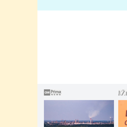
lže o své nevěře?