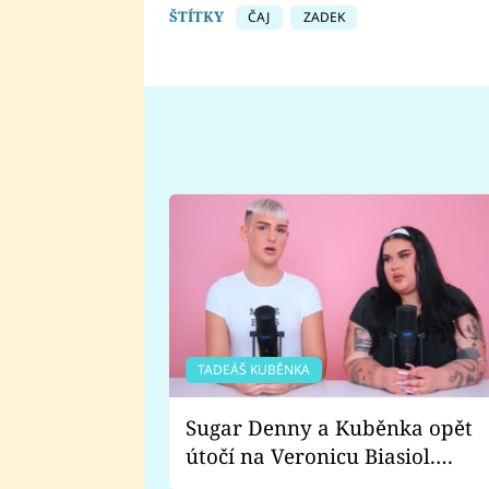
ŠTÍTKY
ČAJ
ZADEK
TADEÁŠ KUBĚNKA
Sugar Denny a Kuběnka opět
útočí na Veronicu Biasiol.
Proč je podle nich falešná a