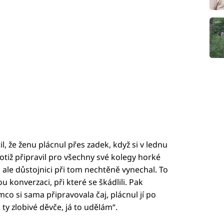
l, že ženu plácnul přes zadek, když si v lednu
totiž připravil pro všechny své kolegy horké
, ale důstojnici při tom nechtěně vynechal. To
 konverzaci, při které se škádlili. Pak
ímco si sama připravovala čaj, plácnul jí po
 ty zlobivé děvče, já to udělám“.