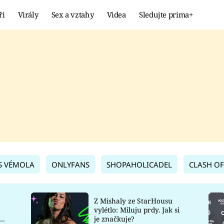
ři
Virály
Sex a vztahy
Videa
Sledujte prima+
Showbyznys
Extrém
VIRÁLY
KURIOZITY
VIDEA
KVÍZY
S VÉMOLA
ONLYFANS
SHOPAHOLICADEL
CLASH OF
Z Mishaly ze StarHousu
vylétlo: Miluju prdy. Jak si
co
je značkuje?