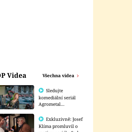
P Videa
Všechna videa
Sledujte
komediální seriál
Agrometal
exkluzivně na
prima+
Exkluzivně: Josef
Klíma promluvil o