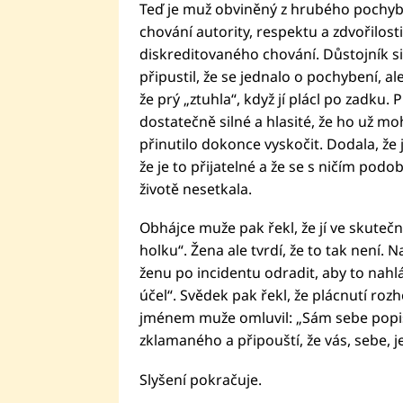
Teď je muž obviněný z hrubého pochyb
chování autority, respektu a zdvořilosti
diskreditovaného chování. Důstojník sic
připustil, že se jednalo o pochybení, 
že prý „ztuhla“, když jí plácl po zadku. 
dostatečně silné a hlasité, že ho už mohla
přinutilo dokonce vyskočit. Dodala, že j
že je to přijatelné a že se s ničím po
životě nesetkala.
Obhájce muže pak řekl, že jí ve skutečno
holku“. Žena ale tvrdí, že to tak není. N
ženu po incidentu odradit, aby to nahlá
účel“. Svědek pak řekl, že plácnutí roz
jménem muže omluvil: „Sám sebe popisu
zklamaného a připouští, že vás, sebe, j
Slyšení pokračuje.