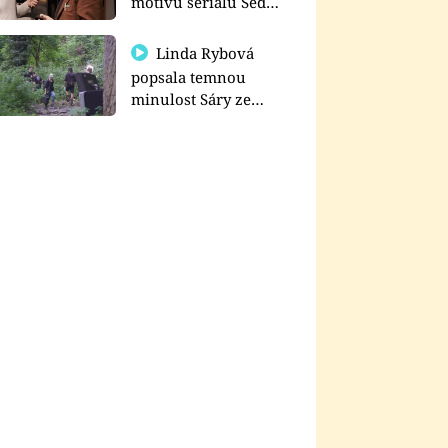
motivu seriálu Sedm
schodů k moci
Linda Rybová
popsala temnou
minulost Sáry ze
seriálu Zákony vlka