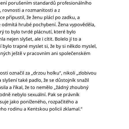
ení porušením standardů profesionálního
, rovnosti a rozmanitosti a z
e připustil, že ženu plácl po zadku, a
ale odmítá hrubé pochybení. Žena vypověděla,
Prý to bylo tvrdé plácnutí, které bylo
 nejen slyšet, ale i cítit. Bolelo jí to a
í bylo trapné myslet si, že by si někdo myslel,
dobných ještě v pracovním ani společenském
sti označil za „drzou holku“, nikoli „zlobivou
a slyšení také padlo, že se důstojník snažil
sila a říkal, že to nemělo „žádný zhoubný
hodně nebylo sexuální. Pak se právník
je jako poníženého, ​​rozpačitého a
eho rodinu a Kentskou policii zklamal.“