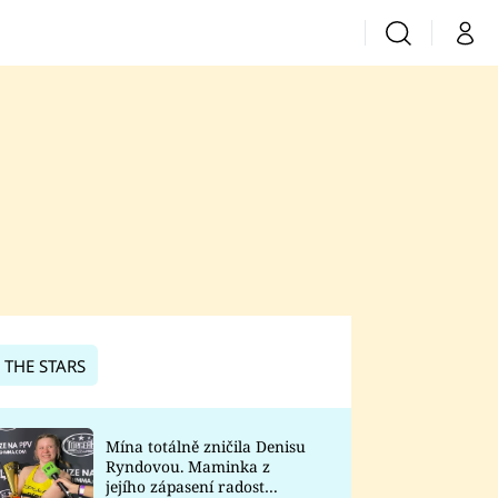
Vyhledávání
Můj 
Prima+
CNN Prima News
Prima Fresh
Prima Living
Prima Zoom
 THE STARS
Prima Lajk
Mína totálně zničila Denisu
Ryndovou. Maminka z
Sledujte nás
jejího zápasení radost