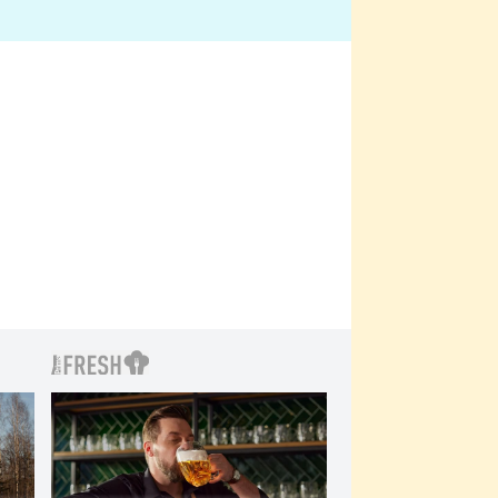
bylo drsnější než hanba
 Kinclem?
filmy?