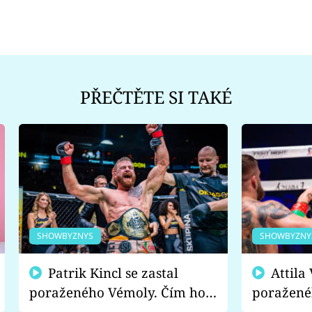
PŘEČTĚTE SI TAKÉ
SHOWBYZNYS
SHOWBYZNY
Patrik Kincl se zastal
Attila Végh podpořil
poraženého Vémoly. Čím ho
poražené
fanoušci naštvali?
chce radě