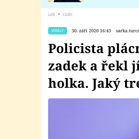
se v Plzni stalo
Lajk
■
Virály
30. září 2020 16:43
sarka.tur
VIRÁLY
Policista plác
zadek a řekl jí
holka. Jaký t