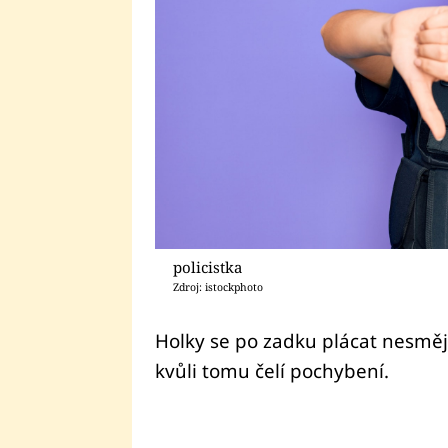
policistka
Zdroj: istockphoto
Holky se po zadku plácat nesmějí!
kvůli tomu čelí pochybení.