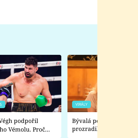
S
VIRÁLY
Bývalá pornoherečka
prozradila, co ji šokova
ho Vémolu. Proč
natáčení Euforie. Vážně
ji zápasit s ním než