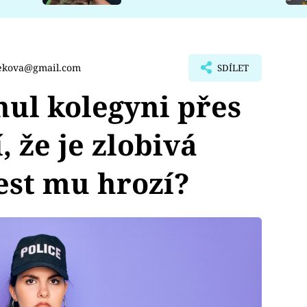
cekova@gmail.com
SDÍLET
nul kolegyni přes
, že je zlobivá
rest mu hrozí?