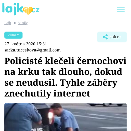
Lajk
■
Virály
Trendy:
KARLOS VÉMOLA
ONLYFANS
VIRÁLY
SDÍLET
SHOPAHOLICADEL
CLASH OF THE STARS
27. května 2020 15:31
sarka.turcekova@gmail.com
Policisté klečeli černochovi
na krku tak dlouho, dokud
Témata
se neudusil. Tyhle záběry
Showbyznys
znechutily internet
Youtubeři
Virály