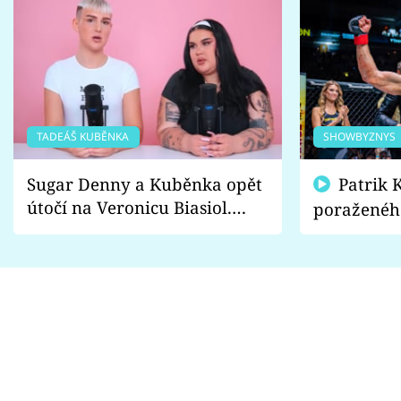
TADEÁŠ KUBĚNKA
SHOWBYZNYS
Sugar Denny a Kuběnka opět
Patrik Kincl se zastal
útočí na Veronicu Biasiol.
poraženéh
Proč je podle nich falešná a
fanoušci n
lže o své nevěře?