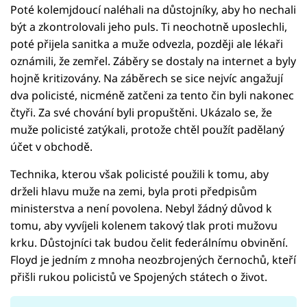
Poté kolemjdoucí naléhali na důstojníky, aby ho nechali
být a zkontrolovali jeho puls. Ti neochotně uposlechli,
poté přijela sanitka a muže odvezla, později ale lékaři
oznámili, že zemřel. Záběry se dostaly na internet a byly
hojně kritizovány. Na záběrech se sice nejvíc angažují
dva policisté, nicméně zatčeni za tento čin byli nakonec
čtyři. Za své chování byli propuštěni. Ukázalo se, že
muže policisté zatýkali, protože chtěl použít padělaný
účet v obchodě.
Technika, kterou však policisté použili k tomu, aby
drželi hlavu muže na zemi, byla proti předpisům
ministerstva a není povolena. Nebyl žádný důvod k
tomu, aby vyvíjeli kolenem takový tlak proti mužovu
krku. Důstojníci tak budou čelit federálnímu obvinění.
Floyd je jedním z mnoha neozbrojených černochů, kteří
přišli rukou policistů ve Spojených státech o život.