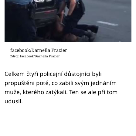
Sex a vztahy
Videa
Sledujte prima+
Přihlášení
facebook/Darnella Frazier
Zdroj: facebook/Darnella Frazier
Sledujte nás
Celkem čtyři policejní důstojníci byli
propuštěni poté, co zabili svým jednáním
muže, kterého zatýkali. Ten se ale při tom
udusil.