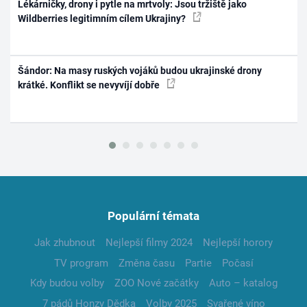
Lékárničky, drony i pytle na mrtvoly: Jsou tržiště jako
Wildberries legitimním cílem Ukrajiny?
Šándor: Na masy ruských vojáků budou ukrajinské drony
krátké. Konflikt se nevyvíjí dobře
Populární témata
Jak zhubnout
Nejlepší filmy 2024
Nejlepší horory
TV program
Změna času
Partie
Počasí
Kdy budou volby
ZOO Nové začátky
Auto – katalog
7 pádů Honzy Dědka
Volby 2025
Svařené víno