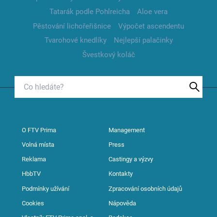
Tatarák podle Pohlreicha
Aloe vera
Pěstování lichořeřišnice
Výpočet ascendentu
Tvarohové knedlíky
Nejlepší palačinky
Švestkový koláč
O FTV Prima
Management
Volná místa
Press
Reklama
Castingy a výzvy
HbbTV
Kontakty
Podmínky užívání
Zpracování osobních údajů
Cookies
Nápověda