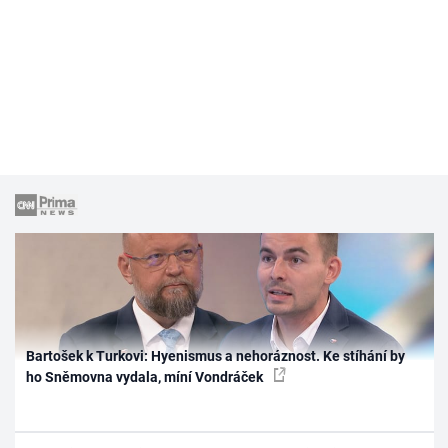
Bartošek k Turkovi: Hyenismus a nehoráznost. Ke stíhání by
ho Sněmovna vydala, míní Vondráček