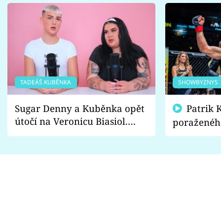
TADEÁŠ KUBĚNKA
SHOWBYZNYS
Sugar Denny a Kuběnka opět
Patrik Kincl se zastal
útočí na Veronicu Biasiol.
poraženéh
Proč je podle nich falešná a
fanoušci n
lže o své nevěře?