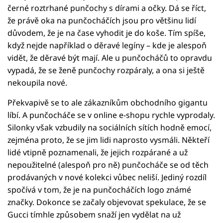
černé roztrhané punčochy s dírami a očky. Dá se říct,
že právě oka na punčocháčích jsou pro většinu lidí
důvodem, že je na čase vyhodit je do koše. Tím spíše,
když nejde například o děravé legíny – kde je alespoň
vidět, že děravé být mají. Ale u punčocháčů to opravdu
vypadá, že se ženě punčochy rozpáraly, a ona si ještě
nekoupila nové.
Překvapivě se to ale zákazníkům obchodního gigantu
líbí. A punčocháče se v online e-shopu rychle vyprodaly.
Silonky však vzbudily na sociálních sítích hodně emocí,
zejména proto, že se jim lidi naprosto vysmáli. Někteří
lidé vtipně poznamenali, že jejich rozpárané a už
nepoužitelné (alespoň pro ně) punčocháče se od těch
prodávaných v nové kolekci vůbec neliší. Jediný rozdíl
spočívá v tom, že je na punčocháčích logo známé
značky. Dokonce se začaly objevovat spekulace, že se
Gucci tímhle způsobem snaží jen vydělat na už