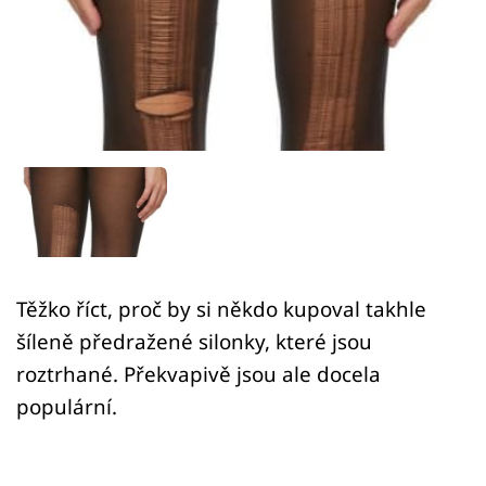
Sex a vztahy
Videa
Sledujte prima+
Přihlášení
Sledujte nás
Těžko říct, proč by si někdo kupoval takhle
šíleně předražené silonky, které jsou
roztrhané. Překvapivě jsou ale docela
populární.