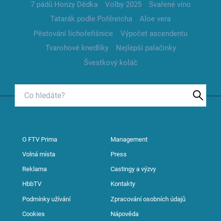
7 pádů Honzy Dědka
Volby 2025
Svařené víno
Tatarák podle Pohlreicha
Aloe vera
Pěstování lichořeřišnice
Výpočet ascendentu
Tvarohové knedlíky
Nejlepší palačinky
Švestkový koláč
O FTV Prima
Management
Volná místa
Press
Reklama
Castingy a výzvy
HbbTV
Kontakty
Podmínky užívání
Zpracování osobních údajů
Cookies
Nápověda