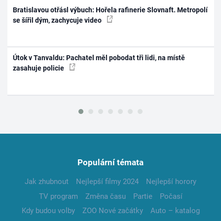
Bratislavou otřásl výbuch: Hořela rafinerie Slovnaft. Metropolí
se šířil dým, zachycuje video
Útok v Tanvaldu: Pachatel měl pobodat tři lidi, na místě
zasahuje policie
Populární témata
Jak zhubnout
Nejlepší filmy 2024
Nejlepší horory
TV program
Změna času
Partie
Počasí
Kdy budou volby
ZOO Nové začátky
Auto – katalog