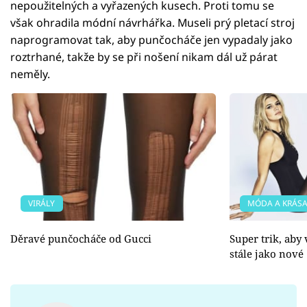
nepoužitelných a vyřazených kusech. Proti tomu se
však ohradila módní návrhářka. Museli prý pletací stroj
naprogramovat tak, aby punčocháče jen vypadaly jako
roztrhané, takže by se při nošení nikam dál už párat
neměly.
VIRÁLY
MÓDA A KRÁS
Děravé punčocháče od Gucci
Super trik, aby
stále jako nové