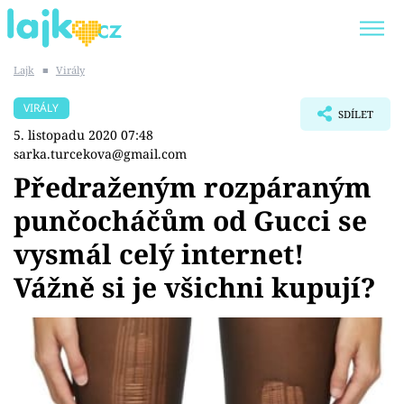
Lajk
■
Virály
Trendy:
KARLOS VÉMOLA
ONLYFANS
VIRÁLY
SDÍLET
SHOPAHOLICADEL
CLASH OF THE STARS
5. listopadu 2020 07:48
sarka.turcekova@gmail.com
Předraženým rozpáraným
punčocháčům od Gucci se
Témata
vysmál celý internet!
Showbyznys
Vážně si je všichni kupují?
Youtubeři
Virály