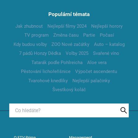
Populární témata
Jak zhubnout
Nejlepší filmy 2024
Nejlepší horory
TV program
Změna času
Partie
Počasí
Kdy budou volby
ZOO Nové začátky
Auto – katalog
7 pádů Honzy Dědka
Volby 2025
Svařené víno
Tatarák podle Pohlreicha
Aloe vera
Pěstování lichořeřišnice
Výpočet ascendentu
Tvarohové knedlíky
Nejlepší palačinky
Švestkový koláč
O FTV Prima
Management