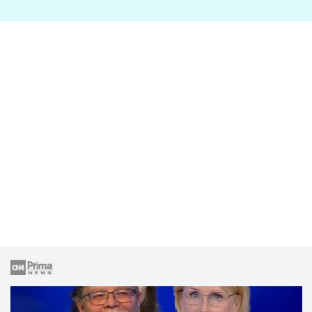
lže o své nevěře?