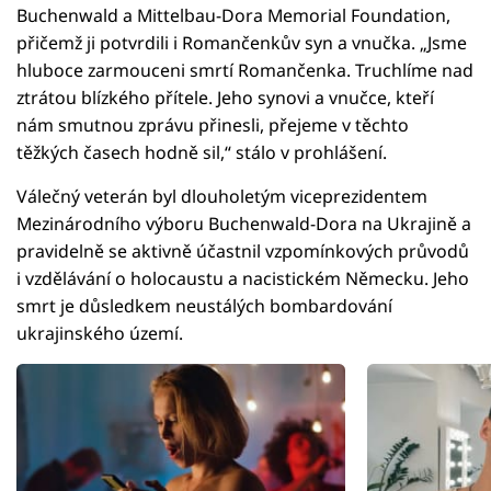
Buchenwald a Mittelbau-Dora Memorial Foundation,
přičemž ji potvrdili i Romančenkův syn a vnučka. „Jsme
hluboce zarmouceni smrtí Romančenka. Truchlíme nad
ztrátou blízkého přítele. Jeho synovi a vnučce, kteří
nám smutnou zprávu přinesli, přejeme v těchto
těžkých časech hodně sil,“ stálo v prohlášení.
Válečný veterán byl dlouholetým viceprezidentem
Mezinárodního výboru Buchenwald-Dora na Ukrajině a
pravidelně se aktivně účastnil vzpomínkových průvodů
i vzdělávání o holocaustu a nacistickém Německu. Jeho
smrt je důsledkem neustálých bombardování
ukrajinského území.