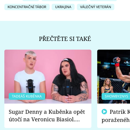
KONCENTRAČNÍ TÁBOR
UKRAJINA
VÁLEČNÝ VETERÁN
PŘEČTĚTE SI TAKÉ
TADEÁŠ KUBĚNKA
SHOWBYZNYS
Sugar Denny a Kuběnka opět
Patrik Kincl se zastal
útočí na Veronicu Biasiol.
poraženéh
Proč je podle nich falešná a
fanoušci n