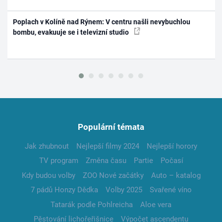
Poplach v Kolíně nad Rýnem: V centru našli nevybuchlou
bombu, evakuuje se i televizní studio
Populární témata
Jak zhubnout
Nejlepší filmy 2024
Nejlepší horory
TV program
Změna času
Partie
Počasí
Kdy budou volby
ZOO Nové začátky
Auto – katalog
7 pádů Honzy Dědka
Volby 2025
Svařené víno
Tatarák podle Pohlreicha
Aloe vera
Pěstování lichořeřišnice
Výpočet ascendentu