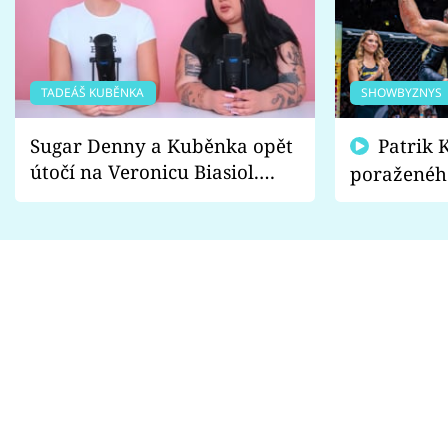
TADEÁŠ KUBĚNKA
SHOWBYZNYS
Sugar Denny a Kuběnka opět
Patrik Kincl se zastal
útočí na Veronicu Biasiol.
poraženéh
Proč je podle nich falešná a
fanoušci n
lže o své nevěře?