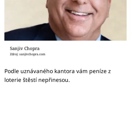
Sex a vztahy
Videa
Sledujte prima+
Přihlášení
Sanjiv Chopra
Zdroj: sanjivchopra.com
Sledujte nás
Podle uznávaného kantora vám peníze z
loterie štěstí nepřinesou.