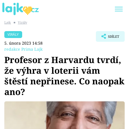
Lajk
■
Virály
Trendy:
KARLOS VÉMOLA
ONLYFANS
VIRÁLY
SDÍLET
SHOPAHOLICADEL
CLASH OF THE STARS
5. února 2023 14:58
redakce Prima Lajk
Profesor z Harvardu tvrdí,
že výhra v loterii vám
Témata
štěstí nepřinese. Co naopak
Showbyznys
ano?
Youtubeři
Virály