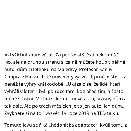
Asi všichni znáte větu: „Za peníze si štěstí nekoupíš.“
No, ale na druhou stranu si za ně můžete koupit pěkné
auto, dům či letenku na Maledivy. Profesor Sanjiv
Chopra z Harvardské univerzity vysvětlil, proč je štěstí z
peněžité výhry krátkodobé. „Ukázalo se, že lidé, kteří
vyhráli v loterii, byli po roce tam, kde před tím, a často i
méně šťastní. Možná si koupili nové auto, krásný dům a
tak dále. Ale po třech měsících je to jen auto, jen dům…
Zvyknete si na to,“ vysvětlil v roce 2019 na TED talku.
Tomuto jevu se říká „hédonická adaptace“. Kvůli tomu z