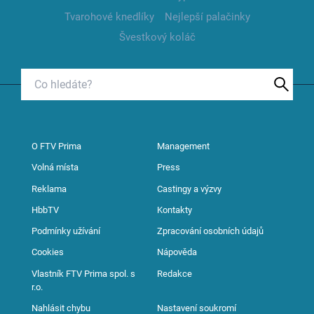
Tvarohové knedlíky
Nejlepší palačinky
Švestkový koláč
O FTV Prima
Management
Volná místa
Press
Reklama
Castingy a výzvy
HbbTV
Kontakty
Podmínky užívání
Zpracování osobních údajů
Cookies
Nápověda
Vlastník FTV Prima spol. s
Redakce
r.o.
Nahlásit chybu
Nastavení soukromí