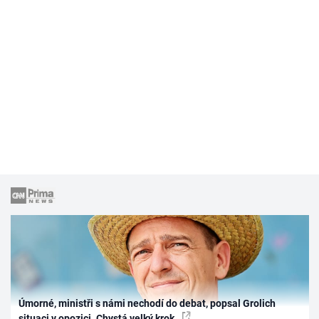
Úmorné, ministři s námi nechodí do debat, popsal Grolich
situaci v opozici. Chystá velký krok