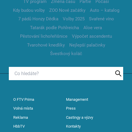
TV program
Změna času
Partie
Počasí
Kdy budou volby
ZOO Nové začátky
Auto – katalog
7 pádů Honzy Dědka
Volby 2025
Svařené víno
Tatarák podle Pohlreicha
Aloe vera
Pěstování lichořeřišnice
Výpočet ascendentu
Tvarohové knedlíky
Nejlepší palačinky
Švestkový koláč
O FTV Prima
Management
Volná místa
Press
Reklama
Castingy a výzvy
HbbTV
Kontakty