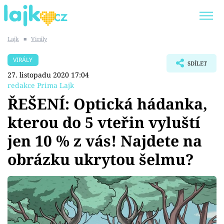
Lajk
■
Virály
Trendy:
KARLOS VÉMOLA
ONLYFANS
VIRÁLY
SDÍLET
SHOPAHOLICADEL
CLASH OF THE STARS
27. listopadu 2020 17:04
redakce Prima Lajk
ŘEŠENÍ: Optická hádanka,
kterou do 5 vteřin vyluští
Témata
jen 10 % z vás! Najdete na
Showbyznys
obrázku ukrytou šelmu?
Youtubeři
Virály