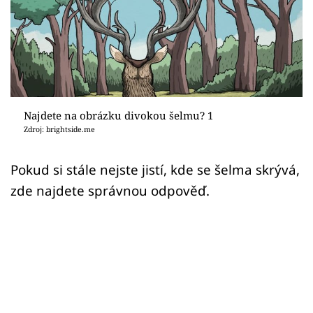
Sex a vztahy
Videa
Sledujte prima+
Přihlášení
Najdete na obrázku divokou šelmu? 1
Zdroj: brightside.me
Sledujte nás
Pokud si stále nejste jistí, kde se šelma skrývá,
zde najdete správnou odpověď.