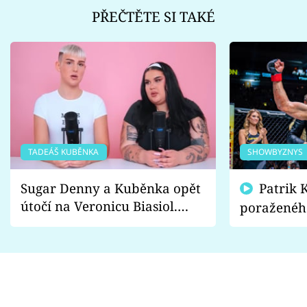
PŘEČTĚTE SI TAKÉ
TADEÁŠ KUBĚNKA
SHOWBYZNYS
Sugar Denny a Kuběnka opět
Patrik Kincl se zastal
útočí na Veronicu Biasiol.
poraženéh
Proč je podle nich falešná a
fanoušci n
lže o své nevěře?