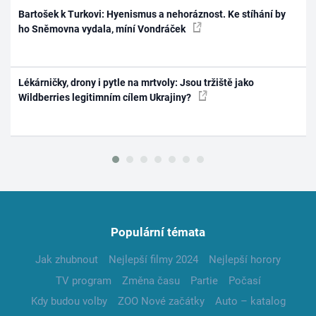
Bartošek k Turkovi: Hyenismus a nehoráznost. Ke stíhání by
ho Sněmovna vydala, míní Vondráček
Lékárničky, drony i pytle na mrtvoly: Jsou tržiště jako
Wildberries legitimním cílem Ukrajiny?
Populární témata
Jak zhubnout
Nejlepší filmy 2024
Nejlepší horory
TV program
Změna času
Partie
Počasí
Kdy budou volby
ZOO Nové začátky
Auto – katalog