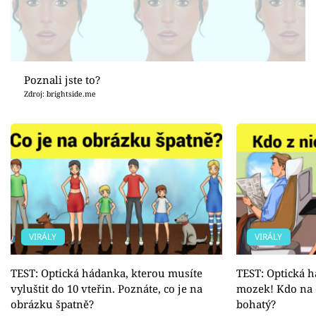
Poznali jste to?
Zdroj: brightside.me
VIRÁLY
VIRÁLY
TEST: Optická hádanka, kterou musíte
TEST: Optická h
vyluštit do 10 vteřin. Poznáte, co je na
mozek! Kdo na o
obrázku špatně?
bohatý?