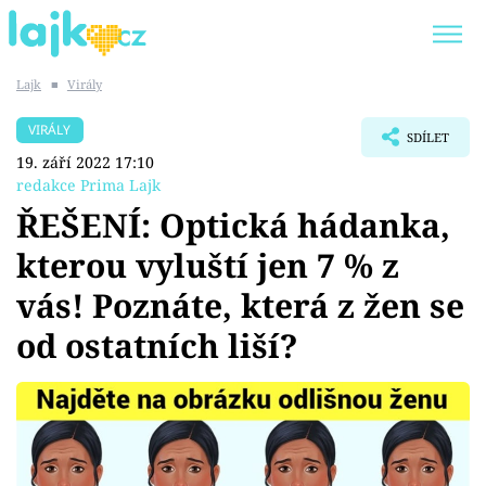
Lajk
■
Virály
Trendy:
KARLOS VÉMOLA
ONLYFANS
VIRÁLY
SDÍLET
SHOPAHOLICADEL
CLASH OF THE STARS
19. září 2022 17:10
redakce Prima Lajk
ŘEŠENÍ: Optická hádanka,
kterou vyluští jen 7 % z
Témata
vás! Poznáte, která z žen se
Showbyznys
od ostatních liší?
Youtubeři
Virály