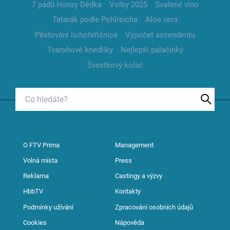
7 pádů Honzy Dědka
Volby 2025
Svařené víno
Tatarák podle Pohlreicha
Aloe vera
Pěstování lichořeřišnice
Výpočet ascendentu
Tvarohové knedlíky
Nejlepší palačinky
Švestkový koláč
O FTV Prima
Management
Volná místa
Press
Reklama
Castingy a výzvy
HbbTV
Kontakty
Podmínky užívání
Zpracování osobních údajů
Cookies
Nápověda