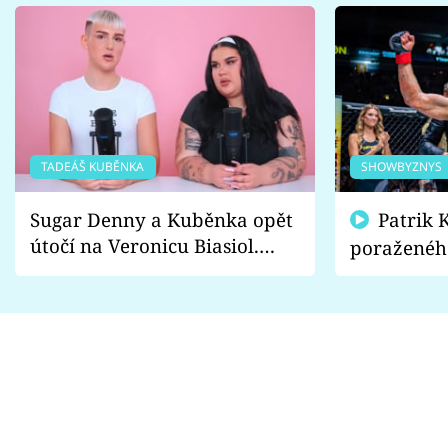
TADEÁŠ KUBĚNKA
SHOWBYZNYS
Sugar Denny a Kuběnka opět
Patrik Kincl se zastal
útočí na Veronicu Biasiol.
poraženéh
Proč je podle nich falešná a
fanoušci n
lže o své nevěře?