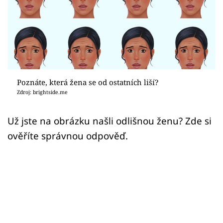
Sex a vztahy
Videa
Sledujte prima+
Přihlášení
Poznáte, která žena se od ostatních liší?
Zdroj: brightside.me
Sledujte nás
Už jste na obrázku našli odlišnou ženu? Zde si
ověříte správnou odpověď.