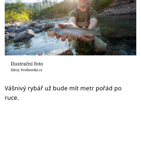
Sex a vztahy
Videa
Sledujte prima+
Přihlášení
Ilustrační foto
Zdroj: Profimedia.cz
Sledujte nás
Vášnivý rybář už bude mít metr pořád po
ruce.