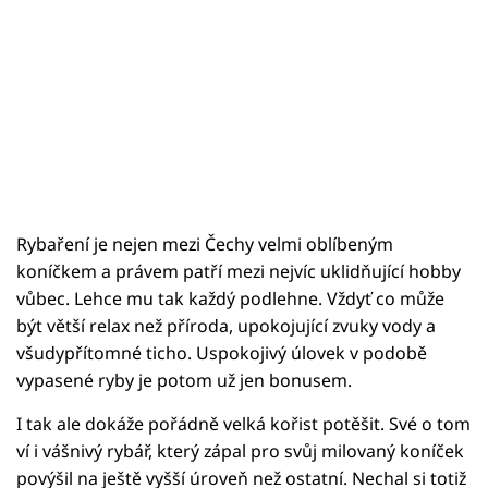
Rybaření je nejen mezi Čechy velmi oblíbeným
koníčkem a právem patří mezi nejvíc uklidňující hobby
vůbec. Lehce mu tak každý podlehne. Vždyť co může
být větší relax než příroda, upokojující zvuky vody a
všudypřítomné ticho. Uspokojivý úlovek v podobě
vypasené ryby je potom už jen bonusem.
I tak ale dokáže pořádně velká kořist potěšit. Své o tom
ví i vášnivý rybář, který zápal pro svůj milovaný koníček
povýšil na ještě vyšší úroveň než ostatní. Nechal si totiž