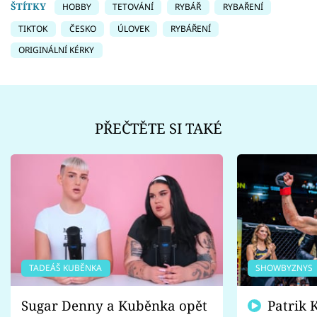
ŠTÍTKY
HOBBY
TETOVÁNÍ
RYBÁŘ
RYBAŘENÍ
TIKTOK
ČESKO
ÚLOVEK
RYBÁŘENÍ
ORIGINÁLNÍ KÉRKY
PŘEČTĚTE SI TAKÉ
TADEÁŠ KUBĚNKA
SHOWBYZNYS
Sugar Denny a Kuběnka opět
Patrik Kincl se zastal