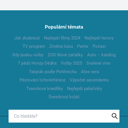
Populární témata
Jak zhubnout
Nejlepší filmy 2024
Nejlepší horory
TV program
Změna času
Partie
Počasí
Kdy budou volby
ZOO Nové začátky
Auto – katalog
7 pádů Honzy Dědka
Volby 2025
Svařené víno
Tatarák podle Pohlreicha
Aloe vera
Pěstování lichořeřišnice
Výpočet ascendentu
Tvarohové knedlíky
Nejlepší palačinky
Švestkový koláč