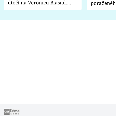
útočí na Veronicu Biasiol.
poraženéh
Proč je podle nich falešná a
fanoušci n
lže o své nevěře?