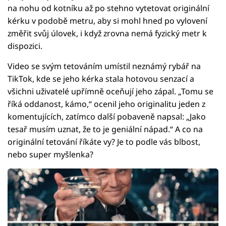
na nohu od kotníku až po stehno vytetovat originální
kérku v podobě metru, aby si mohl hned po vylovení
změřit svůj úlovek, i když zrovna nemá fyzický metr k
dispozici.
Video se svým tetováním umístil neznámý rybář na
TikTok, kde se jeho kérka stala hotovou senzací a
všichni uživatelé upřímně oceňují jeho zápal. „Tomu se
říká oddanost, kámo,“ ocenil jeho originalitu jeden z
komentujících, zatímco další pobaveně napsal: „Jako
tesař musím uznat, že to je geniální nápad.“ A co na
originální tetování říkáte vy? Je to podle vás blbost,
nebo super myšlenka?