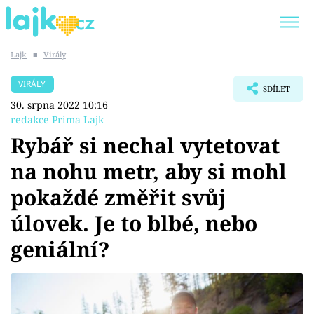
Lajk
■
Virály
Trendy:
KARLOS VÉMOLA
ONLYFANS
VIRÁLY
SDÍLET
SHOPAHOLICADEL
CLASH OF THE STARS
30. srpna 2022 10:16
redakce Prima Lajk
Rybář si nechal vytetovat
na nohu metr, aby si mohl
Témata
pokaždé změřit svůj
Showbyznys
úlovek. Je to blbé, nebo
geniální?
Youtubeři
Virály