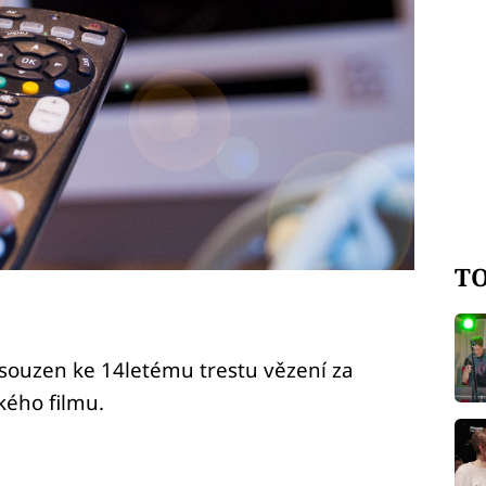
TO
dsouzen ke 14letému trestu vězení za
kého filmu.