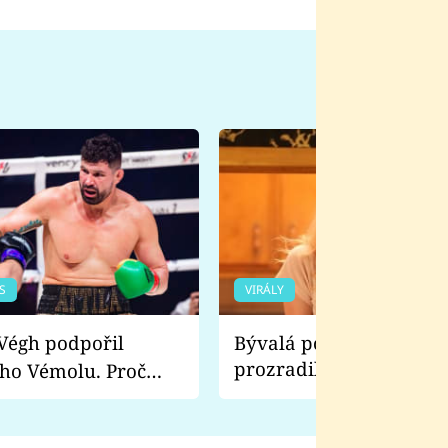
S
VIRÁLY
Bývalá pornoherečka
prozradila, co ji šokova
ho Vémolu. Proč
natáčení Euforie. Vážně
ji zápasit s ním než
bylo drsnější než hanba
 Kinclem?
filmy?