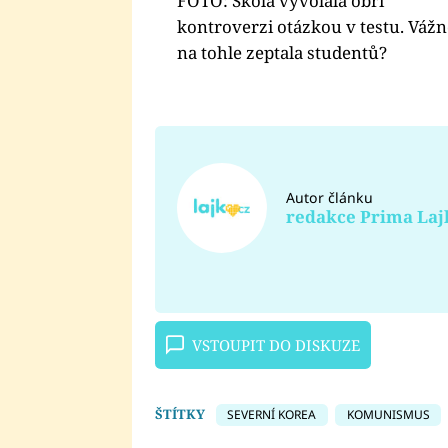
FOTO: Škola vyvolala obří
kontroverzi otázkou v testu. Vážn
na tohle zeptala studentů?
Autor článku
redakce Prima Laj
VSTOUPIT DO DISKUZE
ŠTÍTKY
SEVERNÍ KOREA
KOMUNISMUS