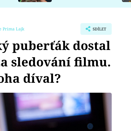
e Prima Lajk
SDÍLET
ý puberťák dostal
za sledování filmu.
oha díval?