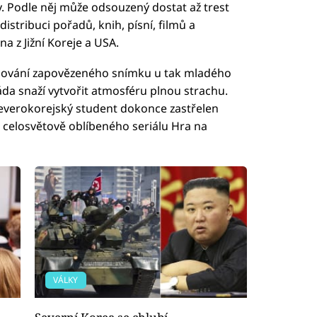
. Podle něj může odsouzený dostat až trest
istribuci pořadů, knih, písní, filmů a
na z Jižní Koreje a USA.
edování zapovězeného snímku u tak mladého
áda snaží vytvořit atmosféru plnou strachu.
everokorejský student dokonce zastřelen
i celosvětově oblíbeného seriálu Hra na
VÁLKY