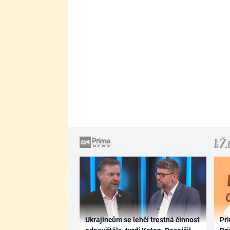
Ukrajincům se lehčí trestná činnost
Pri