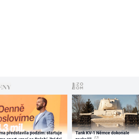
ma představila podzim: startuje
Tank KV-1 Němce dokonale