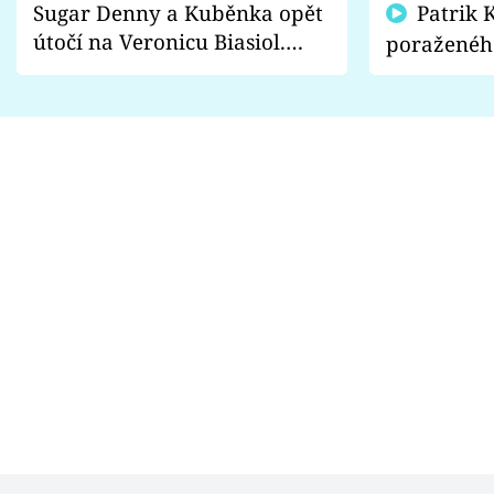
Sugar Denny a Kuběnka opět
Patrik Kincl se zastal
útočí na Veronicu Biasiol.
poraženéh
Proč je podle nich falešná a
fanoušci n
lže o své nevěře?