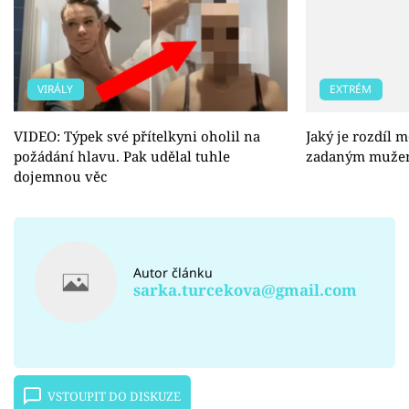
VIRÁLY
EXTRÉM
VIDEO: Týpek své přítelkyni oholil na
Jaký je rozdíl 
požádání hlavu. Pak udělal tuhle
zadaným muže
dojemnou věc
Autor článku
sarka.turcekova@gmail.com
VSTOUPIT DO DISKUZE