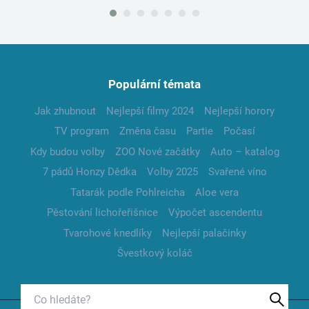
Populární témata
Jak zhubnout
Nejlepší filmy 2024
Nejlepší horory
TV program
Změna času
Partie
Počasí
Kdy budou volby
ZOO Nové začátky
Auto – katalog
7 pádů Honzy Dědka
Volby 2025
Svařené víno
Tatarák podle Pohlreicha
Aloe vera
Pěstování lichořeřišnice
Výpočet ascendentu
Tvarohové knedlíky
Nejlepší palačinky
Švestkový koláč