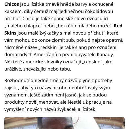
Chicos
jsou lízátka tmavě hnědé barvy a ochucené
kakaem, díky čemuž mají jedinečnou čokoládovou
příchuť. Chico je také španělské slovo označující
„malého chlapce“ nebo „hezkého mladého muže“.
Red
Skins
jsou malé žvýkačky s malinovou příchutí, které
vám mohou dokonce zlomit zub, pokud nejste opatrní.
Nicméně název „redskin“ je také slang pro označení
domorodých Američanů a první obyvatele Kanady.
Některé americké slovníky označují „redskin“ jako
urážlivé, znevažující nebo tabu.
Rozhodnutí ohledně změny názvů plyne z potřeby
zajistit, aby tyto názvy nikoho neobtěžovaly svým
významem. Ještě zatím není jasné, jak se budou
produkty nově jmenovat, ale Nestlé už pracuje na
vymyšlení nových názvů žvýkaček a lízátek.