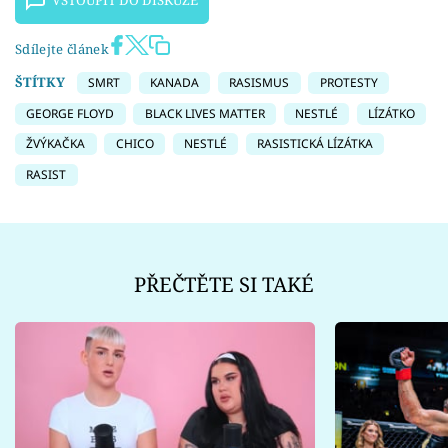
VSTOUPIT DO DISKUZE
Sdílejte článek
ŠTÍTKY
SMRT
KANADA
RASISMUS
PROTESTY
GEORGE FLOYD
BLACK LIVES MATTER
NESTLÉ
LÍZÁTKO
ŽVÝKAČKA
CHICO
NESTLÉ
RASISTICKÁ LÍZÁTKA
RASIST
PŘEČTĚTE SI TAKÉ