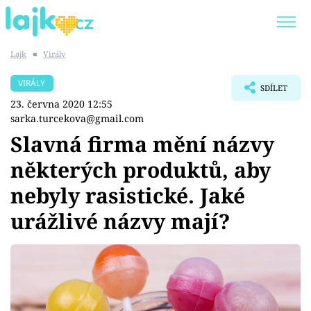
Lajk
■
Virály
Trendy:
KARLOS VÉMOLA
ONLYFANS
VIRÁLY
SDÍLET
SHOPAHOLICADEL
CLASH OF THE STARS
23. června 2020 12:55
sarka.turcekova@gmail.com
Slavná firma mění názvy
některých produktů, aby
Témata
nebyly rasistické. Jaké
Showbyznys
urážlivé názvy mají?
Youtubeři
Virály