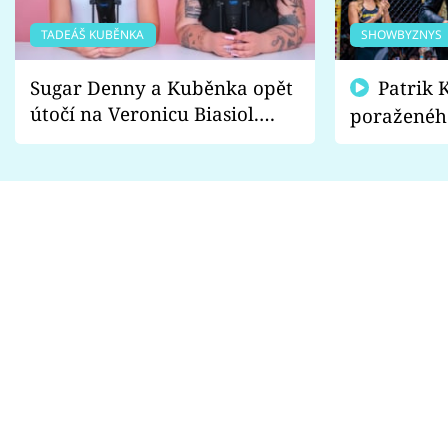
TADEÁŠ KUBĚNKA
SHOWBYZNYS
Sugar Denny a Kuběnka opět
Patrik Kincl se zastal
útočí na Veronicu Biasiol.
poraženéh
Proč je podle nich falešná a
fanoušci n
lže o své nevěře?