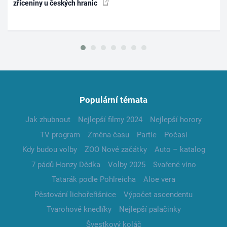
zříceniny u českých hranic
Populární témata
Jak zhubnout
Nejlepší filmy 2024
Nejlepší horory
TV program
Změna času
Partie
Počasí
Kdy budou volby
ZOO Nové začátky
Auto – katalog
7 pádů Honzy Dědka
Volby 2025
Svařené víno
Tatarák podle Pohlreicha
Aloe vera
Pěstování lichořeřišnice
Výpočet ascendentu
Tvarohové knedlíky
Nejlepší palačinky
Švestkový koláč