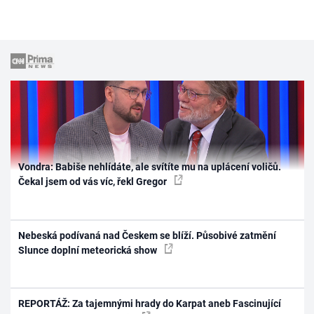
Vondra: Babiše nehlídáte, ale svítíte mu na uplácení voličů.
Čekal jsem od vás víc, řekl Gregor
Nebeská podívaná nad Českem se blíží. Působivé zatmění
Slunce doplní meteorická show
REPORTÁŽ: Za tajemnými hrady do Karpat aneb Fascinující