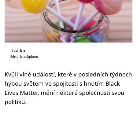
Sex a vztahy
Videa
Sledujte prima+
Přihlášení
lízátka
Zdroj: istockphoto
Sledujte nás
Kvůli vlně událostí, které v posledních týdnech
hýbou světem ve spojitosti s hnutím Black
Lives Matter, mění některé společnosti svou
politiku.