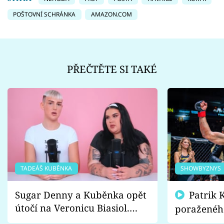
POŠTOVNÍ SCHRÁNKA
AMAZON.COM
PŘEČTĚTE SI TAKÉ
TADEÁŠ KUBĚNKA
SHOWBYZNYS
Sugar Denny a Kuběnka opět
Patrik Kincl se zastal
útočí na Veronicu Biasiol.
poraženéh
Proč je podle nich falešná a
fanoušci n