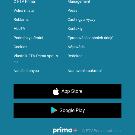
O FTV Prima
Management
Volná místa
Press
Reklama
Castingy a výzvy
HbbTV
Kontakty
Podmínky užívání
Zpracování osobních údajů
Cookies
Nápověda
Vlastník FTV Prima spol. s
Redakce
r.o.
Nahlásit chybu
Nastavení soukromí
App Store
Google Play
© FTV Prima spol. s r.o.