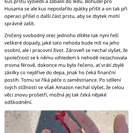
kus prstu vyzvedli a zabalili do ledu. Bohužel pro
Husama se ale kus nepodařilo zpátky přišít a on tak při
operaci přišel o další část prstu, aby se zbytek mohl
správně zašít.
Zničený svobodný otec jednoho dítěte tak nyní řeší
veškeré dopady, jaké tato nehoda bude mít na jeho
osobní, ale i pracovní život. Zároveň se nechal slyšet, že
společnost se k němu vzhledem k nehodě nezachovala
zrovna férově, dokonce mu bylo řečeno, ať vrátí zbylé
zásilky co nejdříve do depa, jinak ho čeká finanční
postih. Tomu se říká péče o zaměstnance. Po sdílení
svých stížností se však Amazon nechal slyšet, že celou
věci znovu prošetří, možná jej tak čeká nějaké
odškodnění.