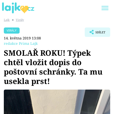
Lajk
■
Virály
Trendy:
KARLOS VÉMOLA
ONLYFANS
VIRÁLY
SDÍLET
SHOPAHOLICADEL
CLASH OF THE STARS
14. května 2019 13:08
redakce Prima Lajk
SMOLAŘ ROKU! Týpek
chtěl vložit dopis do
Témata
poštovní schránky. Ta mu
Showbyznys
usekla prst!
Youtubeři
Virály