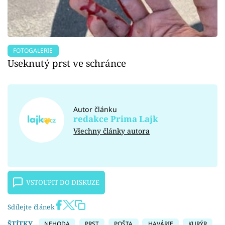
FOTOGALERIE
Useknutý prst ve schránce
Autor článku
redakce Prima Lajk
Všechny články autora
VSTOUPIT DO DISKUZE
Sdílejte článek
ŠTÍTKY
NEHODA
PRST
POŠTA
HAVÁRIE
KURÝR