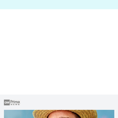
lže o své nevěře?