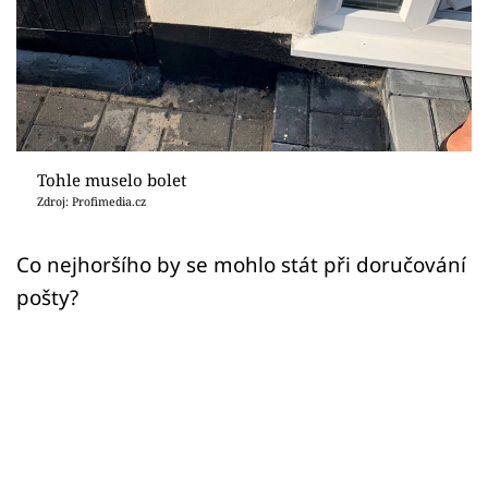
Sex a vztahy
Videa
Sledujte prima+
Přihlášení
Tohle muselo bolet
Zdroj: Profimedia.cz
Sledujte nás
Co nejhoršího by se mohlo stát při doručování
pošty?