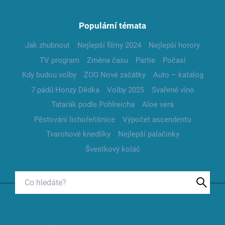
Populární témata
Jak zhubnout
Nejlepší filmy 2024
Nejlepší horory
TV program
Změna času
Partie
Počasí
Kdy budou volby
ZOO Nové začátky
Auto – katalog
7 pádů Honzy Dědka
Volby 2025
Svařené víno
Tatarák podle Pohlreicha
Aloe vera
Pěstování lichořeřišnice
Výpočet ascendentu
Tvarohové knedlíky
Nejlepší palačinky
Švestkový koláč