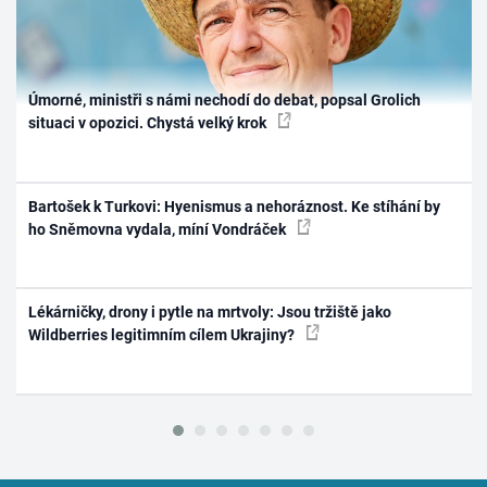
Úmorné, ministři s námi nechodí do debat, popsal Grolich
situaci v opozici. Chystá velký krok
Bartošek k Turkovi: Hyenismus a nehoráznost. Ke stíhání by
ho Sněmovna vydala, míní Vondráček
Lékárničky, drony i pytle na mrtvoly: Jsou tržiště jako
Wildberries legitimním cílem Ukrajiny?