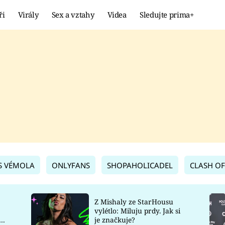
ři
Virály
Sex a vztahy
Videa
Sledujte prima+
Showbyznys
Extrém
VIRÁLY
KURIOZITY
VIDEA
KVÍZY
S VÉMOLA
ONLYFANS
SHOPAHOLICADEL
CLASH OF
Z Mishaly ze StarHousu
vylétlo: Miluju prdy. Jak si
co
je značkuje?