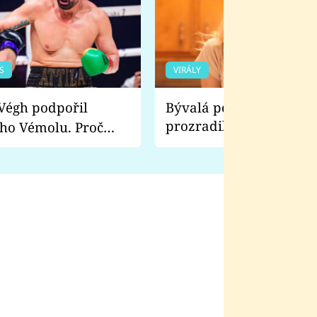
S
VIRÁLY
Bývalá pornoherečka
prozradila, co ji šokova
ho Vémolu. Proč
natáčení Euforie. Vážně
ji zápasit s ním než
bylo drsnější než hanba
 Kinclem?
filmy?