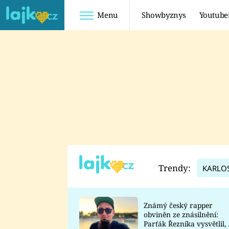
Menu
Showbyznys
Youtube
Youtuberky
Youtubeři
SHOPAHOLICADEL
FATTYPILLOW
ANNA ŠULC
FREESCOOT
SUGAR DENNY
ADAM KAJUMI
LADUŠKA
TADEÁŠ KUBĚNKA
DOMINIKA
DATEL
Trendy:
KARLO
MYSLIVCOVÁ
Známý český rapper
obviněn ze znásilnění:
Parťák Řezníka vysvětlil, 