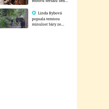
motivu seriálu Sedm
schodů k moci
Linda Rybová
popsala temnou
minulost Sáry ze
seriálu Zákony vlka