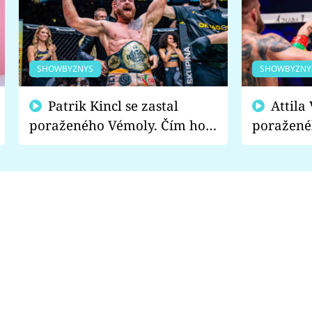
SHOWBYZNYS
SHOWBYZNY
Patrik Kincl se zastal
Attila Végh podpořil
poraženého Vémoly. Čím ho
poražené
fanoušci naštvali?
chce radě
s vítězem