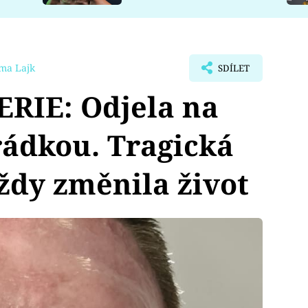
ma Lajk
SDÍLET
IE: Odjela na
rádkou. Tragická
ždy změnila život