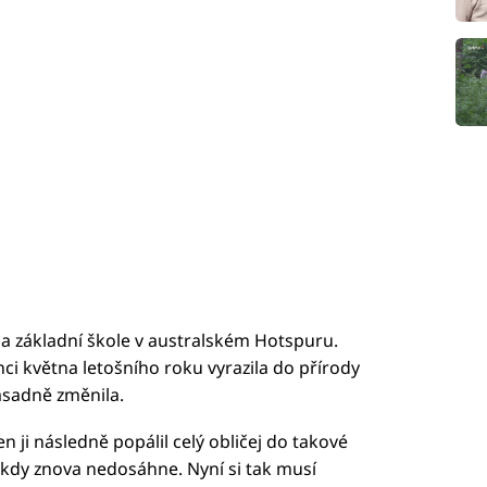
na základní škole v australském Hotspuru.
onci května letošního roku vyrazila do přírody
zásadně změnila.
ten ji následně popálil celý obličej do takové
ikdy znova nedosáhne. Nyní si tak musí