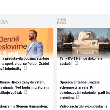
ma představila podzim: startuje
Tank KV-1 Němce dokonale
ma sport, vrací se Polabí, Zrádci
zaskočil
ové kriminálky
thiase Hložka ženy do vztahu
Operace Entebbe ukázala
dy uhnaly: Teď budu iniciátorem
schopnosti Izraele. Při
 slibuje zpěvák
osvobozování rukojmích padl br
premiéra
zloučení s Glenem Hansardem:
Video zachytilo výzkumníka na