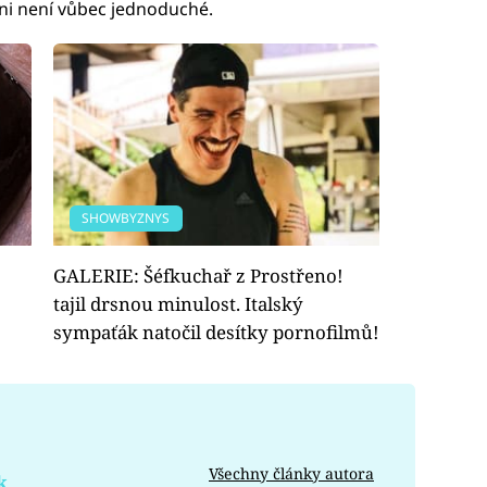
 ni není vůbec jednoduché.
SHOWBYZNYS
GALERIE: Šéfkuchař z Prostřeno!
tajil drsnou minulost. Italský
sympaťák natočil desítky pornofilmů!
Všechny články autora
k