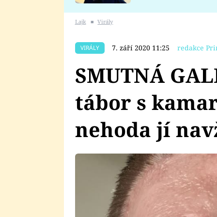
se v Plzni stalo
Lajk
■
Virály
7. září 2020 11:25
redakce Pri
VIRÁLY
SMUTNÁ GALER
tábor s kama
nehoda jí nav