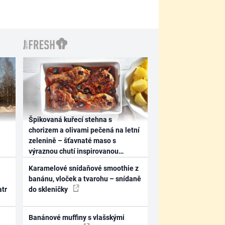
Špikovaná kuřecí stehna s
chorizem a olivami pečená na letní
zelenině – šťavnaté maso s
výraznou chutí inspirovanou
Španělskem
Karamelové snídaňové smoothie z
banánu, vloček a tvarohu – snídaně
atr
do skleničky
Banánové muffiny s vlašskými