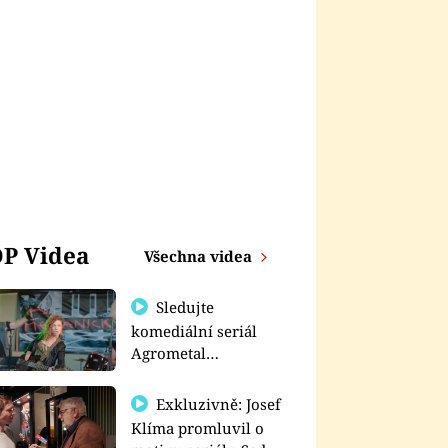
P Videa
Všechna videa
Sledujte
komediální seriál
Agrometal
exkluzivně na
prima+
Exkluzivně: Josef
Klíma promluvil o