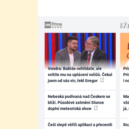
Vondra: Babiše nehlídáte, ale
Pri
svítíte mu na uplácení voličů. Čekal
Pri
jsem od vás víc, řekl Gregor
i n
Nebeská podívaná nad Českem se
Ma
blíží. Působivé zatmění Slunce
vž
doplní meteorická show
já,
Češi slepě věřili aplikaci a přecenili
Ro