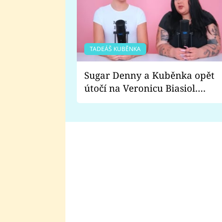
TADEÁŠ KUBĚNKA
Sugar Denny a Kuběnka opět
útočí na Veronicu Biasiol.
Proč je podle nich falešná a
lže o své nevěře?