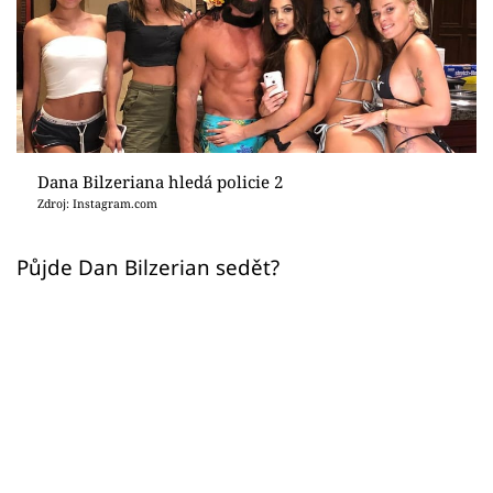
Sex a vztahy
Videa
Sledujte prima+
Přihlášení
Dana Bilzeriana hledá policie 2
Zdroj: Instagram.com
Sledujte nás
Půjde Dan Bilzerian sedět?