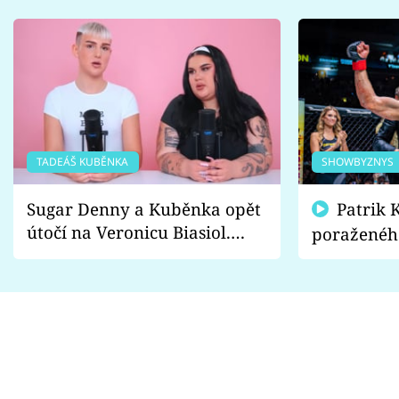
TADEÁŠ KUBĚNKA
SHOWBYZNYS
Sugar Denny a Kuběnka opět
Patrik Kincl se zastal
útočí na Veronicu Biasiol.
poraženéh
Proč je podle nich falešná a
fanoušci n
lže o své nevěře?