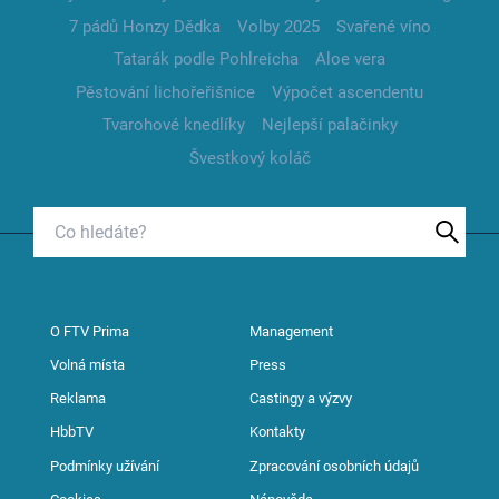
7 pádů Honzy Dědka
Volby 2025
Svařené víno
Tatarák podle Pohlreicha
Aloe vera
Pěstování lichořeřišnice
Výpočet ascendentu
Tvarohové knedlíky
Nejlepší palačinky
Švestkový koláč
O FTV Prima
Management
Volná místa
Press
Reklama
Castingy a výzvy
HbbTV
Kontakty
Podmínky užívání
Zpracování osobních údajů