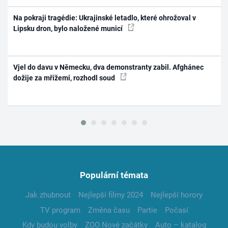
Na pokraji tragédie: Ukrajinské letadlo, které ohrožoval v
Lipsku dron, bylo naložené municí
Vjel do davu v Německu, dva demonstranty zabil. Afghánec
dožije za mřížemi, rozhodl soud
Populární témata
Jak zhubnout
Nejlepší filmy 2024
Nejlepší horory
TV program
Změna času
Partie
Počasí
Kdy budou volby
ZOO Nové začátky
Auto – katalog