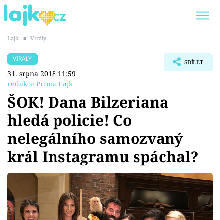
Lajk
■
Virály
Trendy:
KARLOS VÉMOLA
ONLYFANS
VIRÁLY
SDÍLET
SHOPAHOLICADEL
CLASH OF THE STARS
31. srpna 2018 11:59
redakce Prima Lajk
ŠOK! Dana Bilzeriana
hledá policie! Co
Témata
nelegálního samozvaný
Showbyznys
král Instagramu spáchal?
Youtubeři
Virály