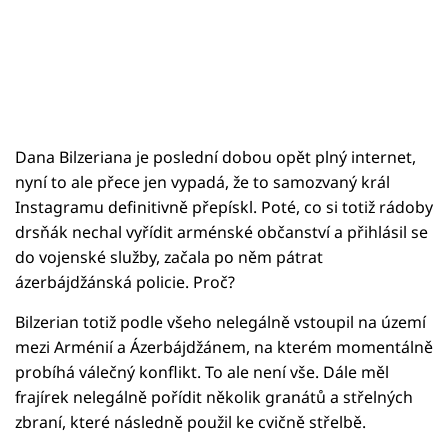
Dana Bilzeriana je poslední dobou opět plný internet,
nyní to ale přece jen vypadá, že to samozvaný král
Instagramu definitivně přepískl. Poté, co si totiž rádoby
drsňák nechal vyřídit arménské občanství a přihlásil se
do vojenské služby, začala po něm pátrat
ázerbájdžánská policie. Proč?
Bilzerian totiž podle všeho nelegálně vstoupil na území
mezi Arménií a Ázerbájdžánem, na kterém momentálně
probíhá válečný konflikt. To ale není vše. Dále měl
frajírek nelegálně pořídit několik granátů a střelných
zbraní, které následně použil ke cvičně střelbě.