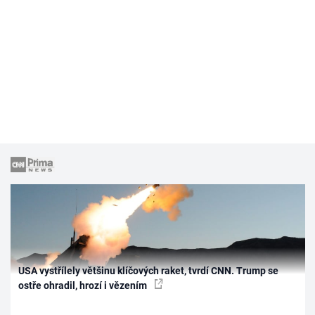
USA vystřílely většinu klíčových raket, tvrdí CNN. Trump se
ostře ohradil, hrozí i vězením