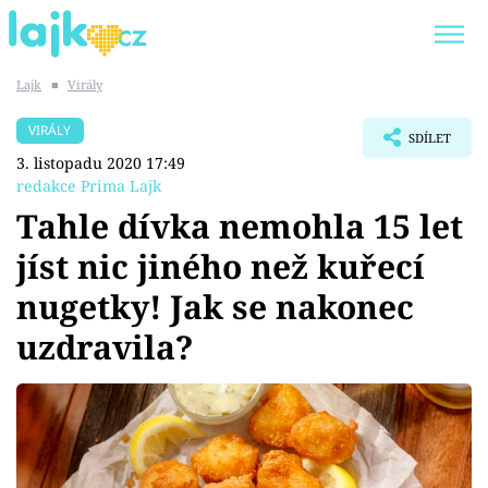
Lajk
■
Virály
Trendy:
KARLOS VÉMOLA
ONLYFANS
VIRÁLY
SDÍLET
SHOPAHOLICADEL
CLASH OF THE STARS
3. listopadu 2020 17:49
redakce Prima Lajk
Tahle dívka nemohla 15 let
jíst nic jiného než kuřecí
Témata
nugetky! Jak se nakonec
Showbyznys
uzdravila?
Youtubeři
Virály