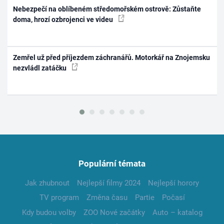
Nebezpečí na oblíbeném středomořském ostrově: Zůstaňte
doma, hrozí ozbrojenci ve videu
Zemřel už před příjezdem záchranářů. Motorkář na Znojemsku
nezvládl zatáčku
Populární témata
Jak zhubnout
Nejlepší filmy 2024
Nejlepší horory
TV program
Změna času
Partie
Počasí
Kdy budou volby
ZOO Nové začátky
Auto – katalog