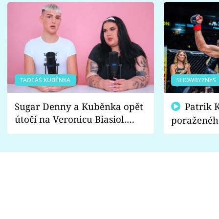
TADEÁŠ KUBĚNKA
SHOWBYZNYS
Sugar Denny a Kuběnka opět
Patrik Kincl se zastal
útočí na Veronicu Biasiol.
poraženéh
Proč je podle nich falešná a
fanoušci n
lže o své nevěře?