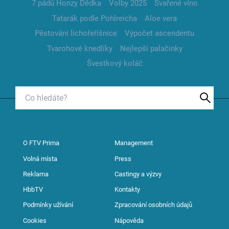
7 pádů Honzy Dědka
Volby 2025
Svařené víno
Tatarák podle Pohlreicha
Aloe vera
Pěstování lichořeřišnice
Výpočet ascendentu
Tvarohové knedlíky
Nejlepší palačinky
Švestkový koláč
O FTV Prima
Management
Volná místa
Press
Reklama
Castingy a výzvy
HbbTV
Kontakty
Podmínky užívání
Zpracování osobních údajů
Cookies
Nápověda