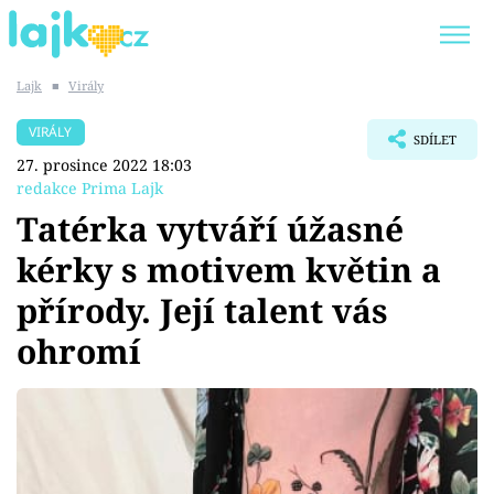
Lajk
■
Virály
Trendy:
KARLOS VÉMOLA
ONLYFANS
VIRÁLY
SDÍLET
SHOPAHOLICADEL
CLASH OF THE STARS
27. prosince 2022 18:03
redakce Prima Lajk
Tatérka vytváří úžasné
kérky s motivem květin a
Témata
přírody. Její talent vás
Showbyznys
ohromí
Youtubeři
Virály