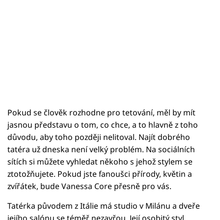
Pokud se člověk rozhodne pro tetování, měl by mít
jasnou představu o tom, co chce, a to hlavně z toho
důvodu, aby toho později nelitoval. Najít dobrého
tatéra už dneska není velký problém. Na sociálních
sítích si můžete vyhledat někoho s jehož stylem se
ztotožňujete. Pokud jste fanoušci přírody, květin a
zvířátek, bude Vanessa Core přesně pro vás.
Tatérka původem z Itálie má studio v Milánu a dveře
jejího salónu se téměř nezavřou. Její osobitý styl