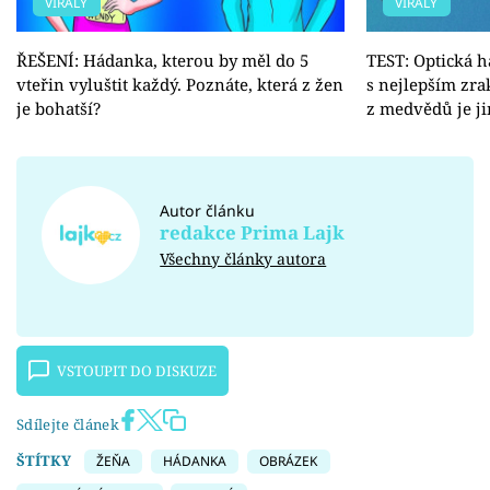
VIRÁLY
VIRÁLY
ŘEŠENÍ: Hádanka, kterou by měl do 5
TEST: Optická h
vteřin vyluštit každý. Poznáte, která z žen
s nejlepším zra
je bohatší?
z medvědů je ji
Autor článku
redakce Prima Lajk
Všechny články autora
VSTOUPIT DO DISKUZE
Sdílejte článek
ŠTÍTKY
ŽEŇA
HÁDANKA
OBRÁZEK