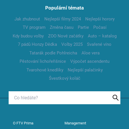
Populární témata
Jak zhubnout
Nejlepší filmy 2024
Nejlepší horory
TV program
Změna času
Partie
Počasí
Kdy budou volby
ZOO Nové začátky
Auto – katalog
7 pádů Honzy Dědka
Volby 2025
Svařené víno
Tatarák podle Pohlreicha
Aloe vera
Pěstování lichořeřišnice
Výpočet ascendentu
Tvarohové knedlíky
Nejlepší palačinky
Švestkový koláč
O FTV Prima
Management