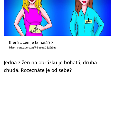
Sex a vztahy
Videa
Sledujte prima+
Přihlášení
Která z žen je bohatší? 3
Zdroj: youtube.com/7-Second Riddles
Sledujte nás
Jedna z žen na obrázku je bohatá, druhá
chudá. Rozeznáte je od sebe?