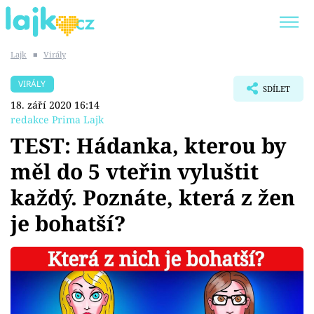
Lajk
■
Virály
Trendy:
KARLOS VÉMOLA
ONLYFANS
VIRÁLY
SDÍLET
SHOPAHOLICADEL
CLASH OF THE STARS
18. září 2020 16:14
redakce Prima Lajk
TEST: Hádanka, kterou by
měl do 5 vteřin vyluštit
Témata
každý. Poznáte, která z žen
Showbyznys
je bohatší?
Youtubeři
Virály