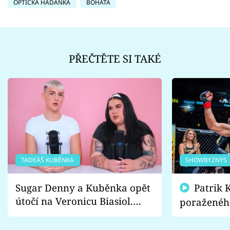
OPTICKÁ HÁDANKA
BOHATÁ
PŘEČTĚTE SI TAKÉ
TADEÁŠ KUBĚNKA
SHOWBYZNYS
Sugar Denny a Kuběnka opět
Patrik Kincl se zastal
útočí na Veronicu Biasiol.
poraženéh
Proč je podle nich falešná a
fanoušci n
lže o své nevěře?