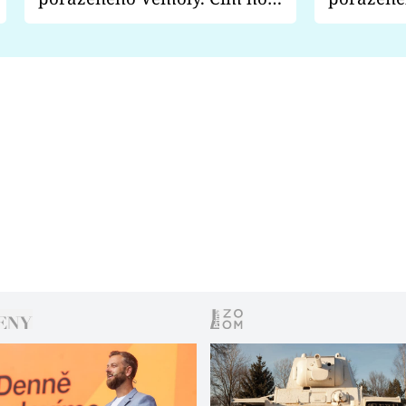
fanoušci naštvali?
chce radě
s vítězem