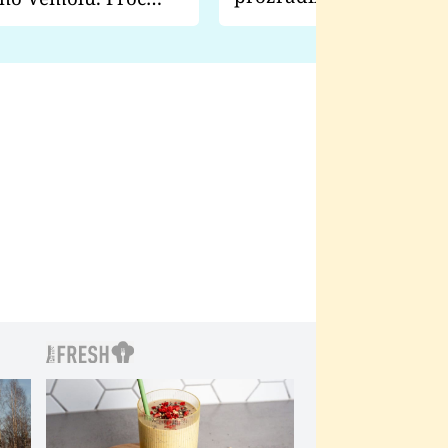
natáčení Euforie. Vážně
ji zápasit s ním než
bylo drsnější než hanba
 Kinclem?
filmy?