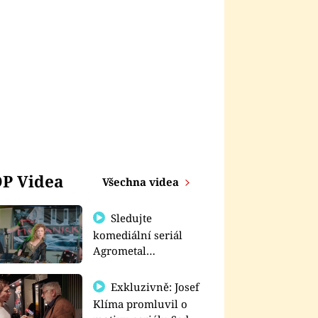
P Videa
Všechna videa
Sledujte
komediální seriál
Agrometal
exkluzivně na
prima+
Exkluzivně: Josef
Klíma promluvil o