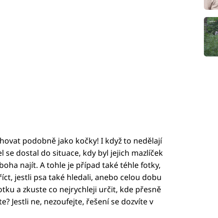
chovat podobně jako kočky! I když to nedělají
se dostal do situace, kdy byl jejich mazlíček
ha najít. A tohle je případ také téhle fotky,
říct, jestli psa také hledali, anebo celou dobu
fotku a zkuste co nejrychleji určit, kde přesně
? Jestli ne, nezoufejte, řešení se dozvíte v