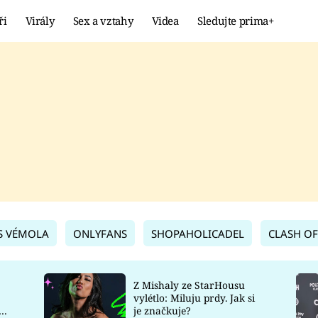
ři
Virály
Sex a vztahy
Videa
Sledujte prima+
Showbyznys
Extrém
VIRÁLY
KURIOZITY
VIDEA
KVÍZY
S VÉMOLA
ONLYFANS
SHOPAHOLICADEL
CLASH OF
Z Mishaly ze StarHousu
vylétlo: Miluju prdy. Jak si
co
je značkuje?