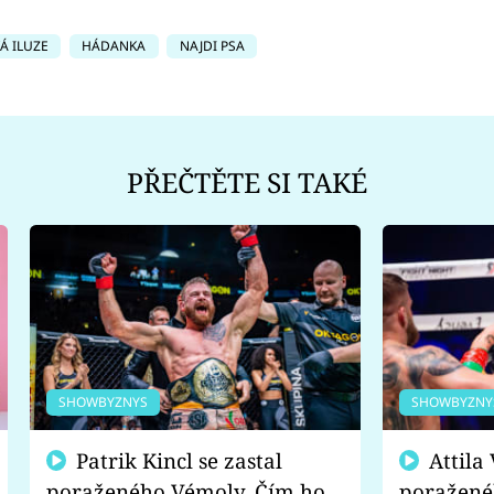
Á ILUZE
HÁDANKA
NAJDI PSA
PŘEČTĚTE SI TAKÉ
SHOWBYZNYS
SHOWBYZNY
Patrik Kincl se zastal
Attila Végh podpořil
poraženého Vémoly. Čím ho
poražené