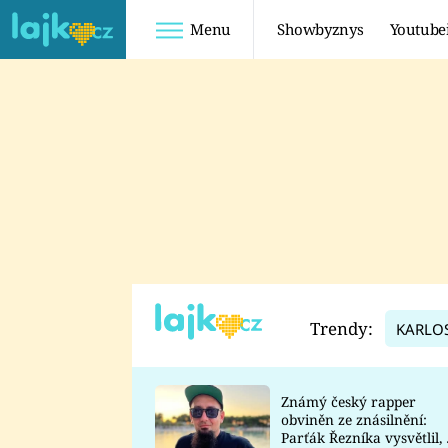
Menu
Showbyznys
Youtube
Youtuberky
Youtubeři
SHOPAHOLICADEL
FATTYPILLOW
ANNA ŠULC
FREESCOOT
SUGAR DENNY
ADAM KAJUMI
LADUŠKA
TADEÁŠ KUBĚNKA
DOMINIKA
DATEL
Trendy:
KARLO
MYSLIVCOVÁ
Známý český rapper
obviněn ze znásilnění:
Parťák Řezníka vysvětlil, 