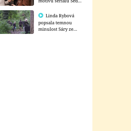
motivu seriálu Sedm
schodů k moci
Linda Rybová
popsala temnou
minulost Sáry ze
seriálu Zákony vlka