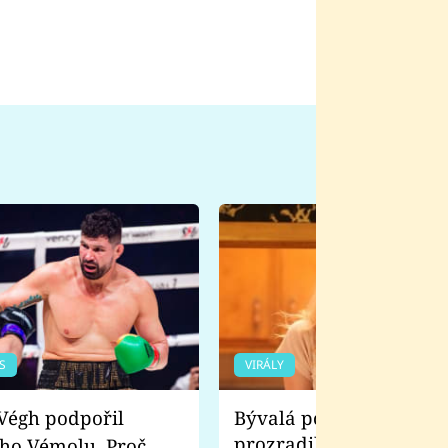
S
VIRÁLY
Bývalá pornoherečka
prozradila, co ji šokova
ho Vémolu. Proč