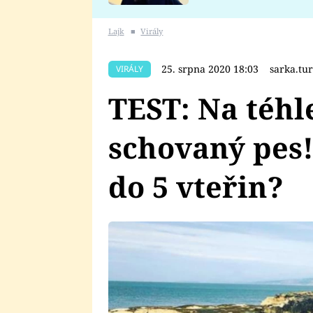
se v Plzni stalo
Lajk
■
Virály
25. srpna 2020 18:03
sarka.tu
VIRÁLY
TEST: Na téhle
schovaný pes!
do 5 vteřin?