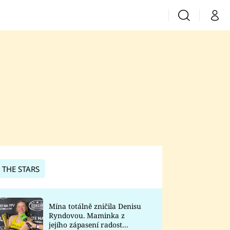
Vyhledávání
Můj 
Prima+
CNN Prima News
Prima Fresh
Prima Living
Prima Zoom
 THE STARS
Prima Lajk
Mína totálně zničila Denisu
Ryndovou. Maminka z
Sledujte nás
jejího zápasení radost