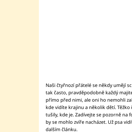
Naši čtyřnozí přátelé se někdy umějí s
tak často, pravděpodobně každý majitel 
přímo před nimi, ale oni ho nemohli zabo
kde vidíte krajinu a několik dětí. Těžko 
tušily, kde je. Zadívejte se pozorně na 
by se mohlo zvíře nacházet. Už psa vidíte
dalším článku.