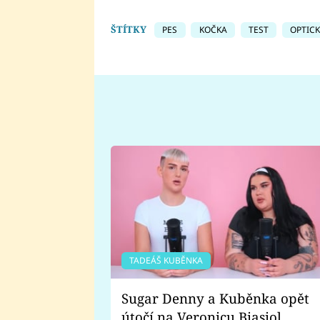
ŠTÍTKY
PES
KOČKA
TEST
OPTICK
TADEÁŠ KUBĚNKA
Sugar Denny a Kuběnka opět
útočí na Veronicu Biasiol.