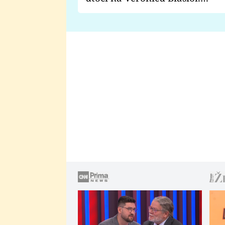
Proč je podle nich falešná a
lže o své nevěře?