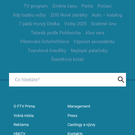
TV program
Změna času
Partie
Počasí
Kdy budou volby
ZOO Nové začátky
Auto – katalog
7 pádů Honzy Dědka
Volby 2025
Svařené víno
Tatarák podle Pohlreicha
Aloe vera
Pěstování lichořeřišnice
Výpočet ascendentu
Tvarohové knedlíky
Nejlepší palačinky
Švestkový koláč
O FTV Prima
Management
Volná místa
Press
Reklama
Castingy a výzvy
HbbTV
Kontakty