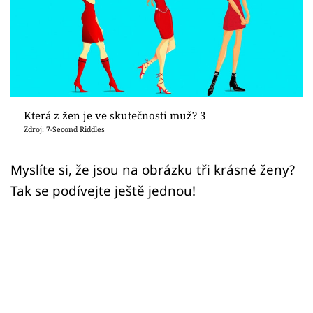
Sex a vztahy
Videa
Sledujte prima+
Přihlášení
Která z žen je ve skutečnosti muž? 3
Zdroj: 7-Second Riddles
Sledujte nás
Myslíte si, že jsou na obrázku tři krásné ženy?
Tak se podívejte ještě jednou!