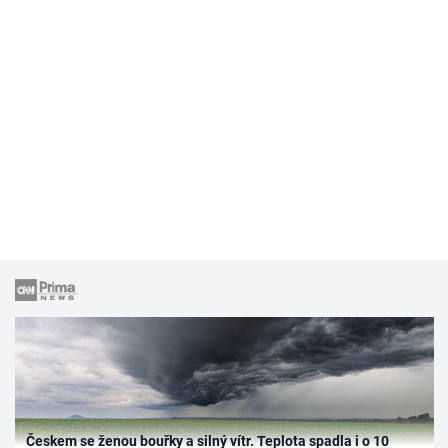
Českem se ženou bouřky a silný vítr. Teplota spadla i o 10