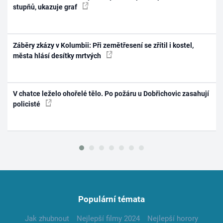
stupňů, ukazuje graf
Záběry zkázy v Kolumbii: Při zemětřesení se zřítil i kostel,
města hlásí desítky mrtvých
V chatce leželo ohořelé tělo. Po požáru u Dobřichovic zasahují
policisté
Populární témata
Jak zhubnout
Nejlepší filmy 2024
Nejlepší horory