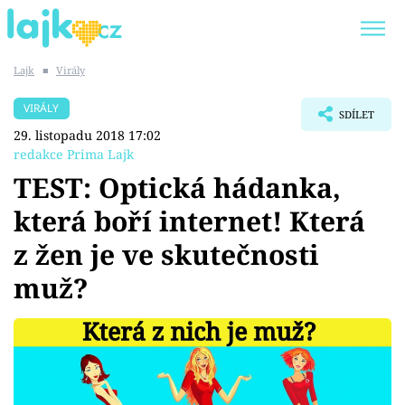
Lajk
■
Virály
Trendy:
KARLOS VÉMOLA
ONLYFANS
VIRÁLY
SDÍLET
SHOPAHOLICADEL
CLASH OF THE STARS
29. listopadu 2018 17:02
redakce Prima Lajk
TEST: Optická hádanka,
která boří internet! Která
Témata
z žen je ve skutečnosti
Showbyznys
muž?
Youtubeři
Virály