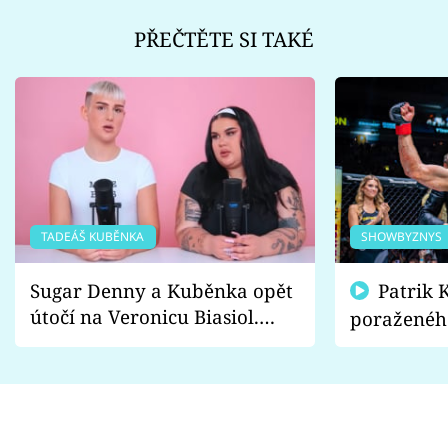
PŘEČTĚTE SI TAKÉ
TADEÁŠ KUBĚNKA
SHOWBYZNYS
Sugar Denny a Kuběnka opět
Patrik Kincl se zastal
útočí na Veronicu Biasiol.
poraženéh
Proč je podle nich falešná a
fanoušci n
lže o své nevěře?