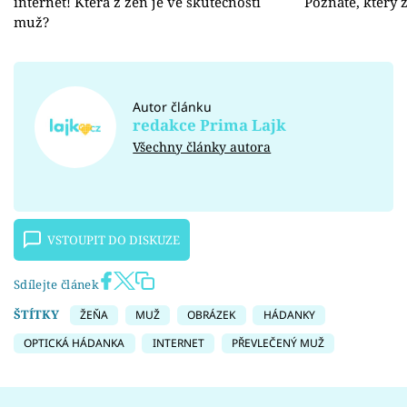
internet! Která z žen je ve skutečnosti
Poznáte, který
muž?
Autor článku
redakce Prima Lajk
Všechny články autora
VSTOUPIT DO DISKUZE
Sdílejte článek
ŠTÍTKY
ŽEŇA
MUŽ
OBRÁZEK
HÁDANKY
OPTICKÁ HÁDANKA
INTERNET
PŘEVLEČENÝ MUŽ