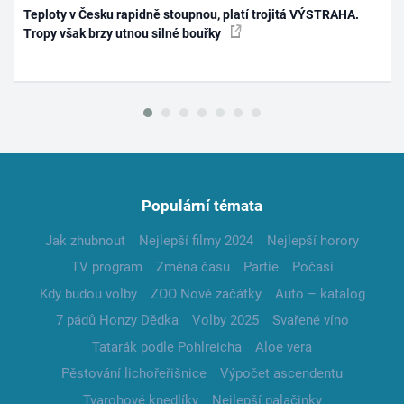
Teploty v Česku rapidně stoupnou, platí trojitá VÝSTRAHA.
Tropy však brzy utnou silné bouřky
Populární témata
Jak zhubnout
Nejlepší filmy 2024
Nejlepší horory
TV program
Změna času
Partie
Počasí
Kdy budou volby
ZOO Nové začátky
Auto – katalog
7 pádů Honzy Dědka
Volby 2025
Svařené víno
Tatarák podle Pohlreicha
Aloe vera
Pěstování lichořeřišnice
Výpočet ascendentu
Tvarohové knedlíky
Nejlepší palačinky