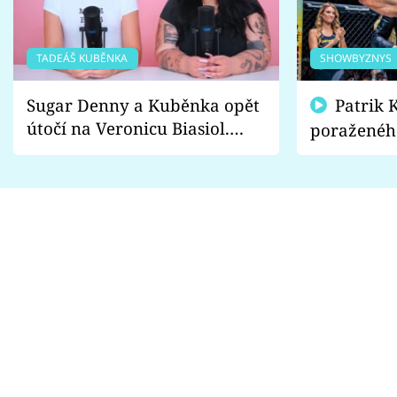
TADEÁŠ KUBĚNKA
SHOWBYZNYS
Sugar Denny a Kuběnka opět
Patrik Kincl se zastal
útočí na Veronicu Biasiol.
poraženéh
Proč je podle nich falešná a
fanoušci n
lže o své nevěře?