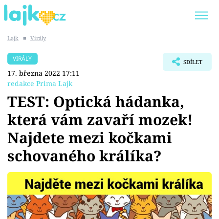
Lajk
■
Virály
Trendy:
KARLOS VÉMOLA
ONLYFANS
VIRÁLY
SDÍLET
SHOPAHOLICADEL
CLASH OF THE STARS
17. března 2022 17:11
redakce Prima Lajk
TEST: Optická hádanka,
která vám zavaří mozek!
Témata
Najdete mezi kočkami
Showbyznys
schovaného králíka?
Youtubeři
Virály