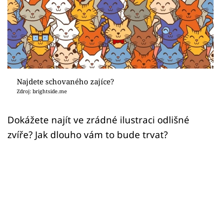
Sex a vztahy
Videa
Sledujte prima+
Přihlášení
Najdete schovaného zajíce?
Zdroj: brightside.me
Sledujte nás
Dokážete najít ve zrádné ilustraci odlišné
zvíře? Jak dlouho vám to bude trvat?