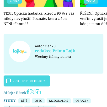
VIRÁLY
VIRÁLY
TEST: Optická hádanka, kterou 90 % z vás
ŘEŠENÍ: Optick
nikdy nevyluští! Poznáte, která z žen
vteřin vyluští j
NENÍ těhotná?
kdo je tátou dít
Autor článku
redakce Prima Lajk
Všechny články autora
VSTOUPIT DO DISKUZE
Sdílejte článek
ŠTÍTKY
DÍTĚ
OTEC
MCDONALD'S
OBRÁZEK