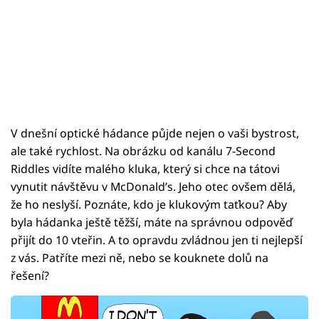
V dnešní optické hádance půjde nejen o vaši bystrost,
ale také rychlost. Na obrázku od kanálu 7-Second
Riddles vidíte malého kluka, který si chce na tátovi
vynutit návštěvu v McDonald’s. Jeho otec ovšem dělá,
že ho neslyší. Poznáte, kdo je klukovým taťkou? Aby
byla hádanka ještě těžší, máte na správnou odpověď
přijít do 10 vteřin. A to opravdu zvládnou jen ti nejlepší
z vás. Patříte mezi ně, nebo se kouknete dolů na
řešení?