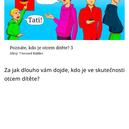
Sex a vztahy
Videa
Sledujte prima+
Přihlášení
Poznáte, kdo je otcem dítěte? 3
Zdroj: 7-Second Riddles
Sledujte nás
Za jak dlouho vám dojde, kdo je ve skutečnosti
otcem dítěte?