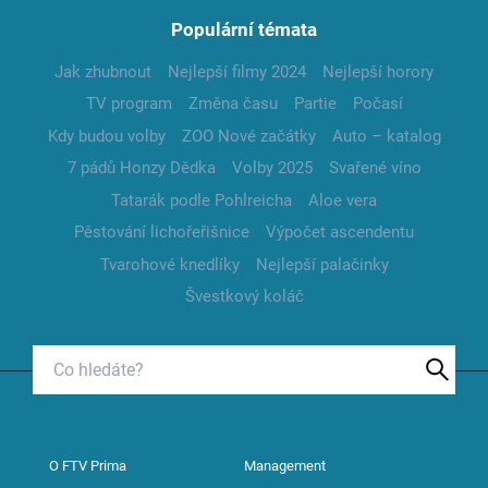
Populární témata
Jak zhubnout
Nejlepší filmy 2024
Nejlepší horory
TV program
Změna času
Partie
Počasí
Kdy budou volby
ZOO Nové začátky
Auto – katalog
7 pádů Honzy Dědka
Volby 2025
Svařené víno
Tatarák podle Pohlreicha
Aloe vera
Pěstování lichořeřišnice
Výpočet ascendentu
Tvarohové knedlíky
Nejlepší palačinky
Švestkový koláč
O FTV Prima
Management