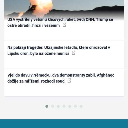
USA vystřílely většinu klíčových raket, tvrdí CNN. Trump se
ostře ohradil, hrozí i vězením
Na pokraji tragédie: Ukrajinské letadlo, které ohrožoval v
Lipsku dron, bylo naložené municí
Vjel do davu v Německu, dva demonstranty zabil. Afghánec
dožije za mřížemi, rozhodl soud