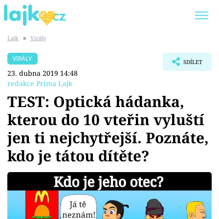
Lajk
■
Virály
Trendy:
KARLOS VÉMOLA
ONLYFANS
VIRÁLY
SDÍLET
SHOPAHOLICADEL
CLASH OF THE STARS
23. dubna 2019 14:48
redakce Prima Lajk
TEST: Optická hádanka,
kterou do 10 vteřin vyluští
Témata
jen ti nejchytřejší. Poznáte,
Showbyznys
kdo je tátou dítěte?
Youtubeři
Virály