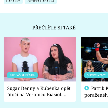
HÁDANKY
OPTICKÁ HÁDANKA
PŘEČTĚTE SI TAKÉ
TADEÁŠ KUBĚNKA
SHOWBYZNYS
Sugar Denny a Kuběnka opět
Patrik Kincl se zastal
útočí na Veronicu Biasiol.
poraženéh
Proč je podle nich falešná a
fanoušci n
lže o své nevěře?