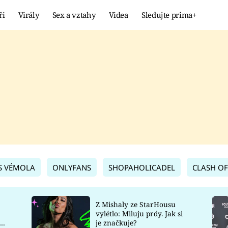
ři
Virály
Sex a vztahy
Videa
Sledujte prima+
Showbyznys
Extrém
VIRÁLY
KURIOZITY
VIDEA
KVÍZY
S VÉMOLA
ONLYFANS
SHOPAHOLICADEL
CLASH OF
Z Mishaly ze StarHousu
vylétlo: Miluju prdy. Jak si
co
je značkuje?