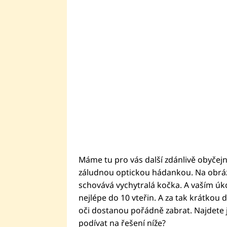
Máme tu pro vás další zdánlivě obyčejn
záludnou optickou hádankou. Na obrázk
schovává vychytralá kočka. A vaším úkol
nejlépe do 10 vteřin. A za tak krátko
oči dostanou pořádně zabrat. Najdete 
podívat na řešení níže?