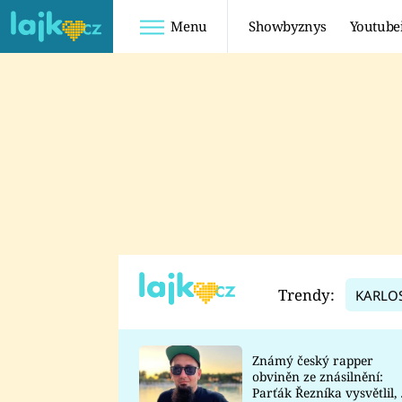
Menu
Showbyznys
Youtube
Youtuberky
Youtubeři
SHOPAHOLICADEL
FATTYPILLOW
ANNA ŠULC
FREESCOOT
SUGAR DENNY
ADAM KAJUMI
LADUŠKA
TADEÁŠ KUBĚNKA
DOMINIKA
DATEL
Trendy:
KARLO
MYSLIVCOVÁ
Známý český rapper
obviněn ze znásilnění:
Parťák Řezníka vysvětlil, 