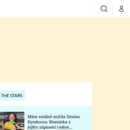
Vyhledávání
Můj 
Prima+
CNN Prima News
Prima Fresh
Prima Living
Prima Zoom
 THE STARS
Prima Lajk
Mína totálně zničila Denisu
Ryndovou. Maminka z
Sledujte nás
jejího zápasení radost