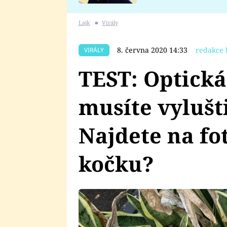
se v Plzni stalo
Lajk
■
Virály
8. června 2020 14:33
redakce 
VIRÁLY
TEST: Optická
musíte vylušti
Najdete na fo
kočku?