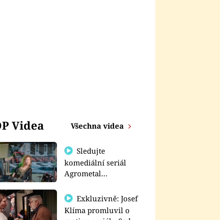
P Videa
Všechna videa
Sledujte
komediální seriál
Agrometal
exkluzivně na
prima+
Exkluzivně: Josef
Klíma promluvil o