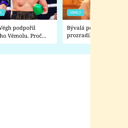
S
VIRÁLY
Bývalá pornoherečka
prozradila, co ji šokova
ho Vémolu. Proč
natáčení Euforie. Vážně
ji zápasit s ním než
bylo drsnější než hanba
 Kinclem?
filmy?