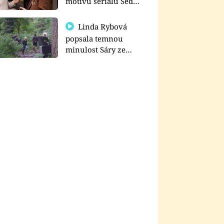
motivu seriálu Sedm
schodů k moci
Linda Rybová
popsala temnou
minulost Sáry ze
seriálu Zákony vlka