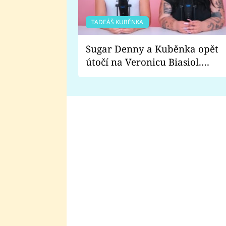
TADEÁŠ KUBĚNKA
Sugar Denny a Kuběnka opět
útočí na Veronicu Biasiol.
Proč je podle nich falešná a
lže o své nevěře?