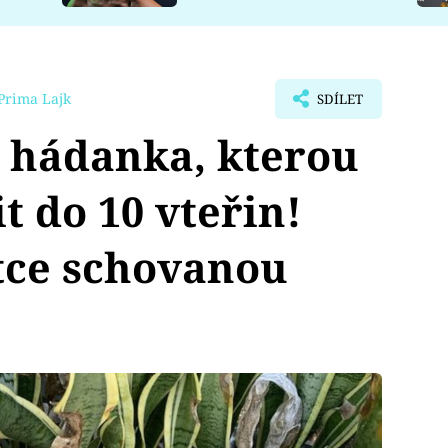
Prima Lajk
SDÍLET
 hádanka, kterou
t do 10 vteřin!
tce schovanou