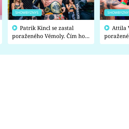
SHOWBYZNYS
SHOWBYZNY
Patrik Kincl se zastal
Attila Végh podpořil
poraženého Vémoly. Čím ho
poražené
fanoušci naštvali?
chce radě
s vítězem