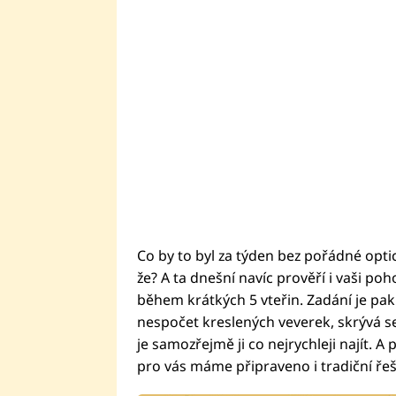
Co by to byl za týden bez pořádné opt
že? A ta dnešní navíc prověří i vaši poho
během krátkých 5 vteřin. Zadání je pak
nespočet kreslených veverek, skrývá s
je samozřejmě ji co nejrychleji najít. A
pro vás máme připraveno i tradiční řeš