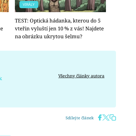
VIRÁLY
TEST: Optická hádanka, kterou do 5
te
vteřin vyluští jen 10 % z vás! Najdete
na obrázku ukrytou šelmu?
Všechny články autora
k
Sdílejte článek