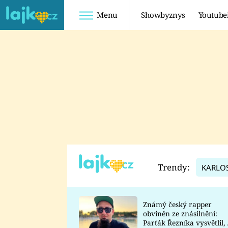
Menu
Showbyznys
Youtube
Youtuberky
Youtubeři
SHOPAHOLICADEL
FATTYPILLOW
ANNA ŠULC
FREESCOOT
SUGAR DENNY
ADAM KAJUMI
LADUŠKA
TADEÁŠ KUBĚNKA
DOMINIKA
DATEL
Trendy:
KARLO
MYSLIVCOVÁ
Známý český rapper
obviněn ze znásilnění:
Parťák Řezníka vysvětlil, 