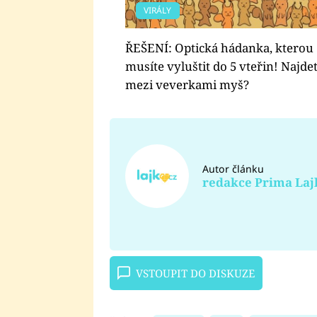
VIRÁLY
ŘEŠENÍ: Optická hádanka, kterou
musíte vyluštit do 5 vteřin! Najde
mezi veverkami myš?
Autor článku
redakce Prima Laj
VSTOUPIT DO DISKUZE