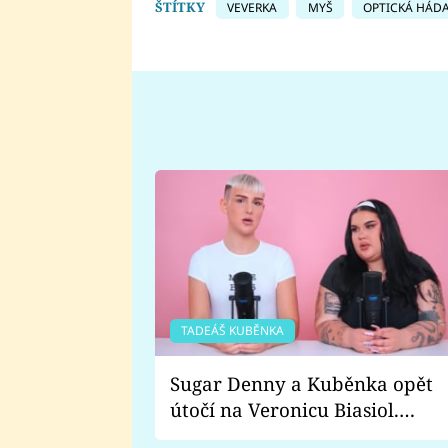
ŠTÍTKY
VEVERKA
MYŠ
OPTICKÁ HÁD
TADEÁŠ KUBĚNKA
Sugar Denny a Kuběnka opět
útočí na Veronicu Biasiol.
Proč je podle nich falešná a