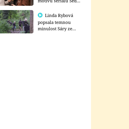
motivu seriálu Sedm
schodů k moci
Linda Rybová
popsala temnou
minulost Sáry ze
seriálu Zákony vlka