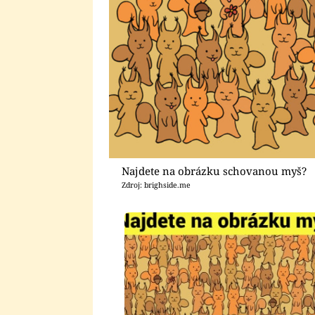
Najdete na obrázku schovanou myš?
Zdroj: brighside.me