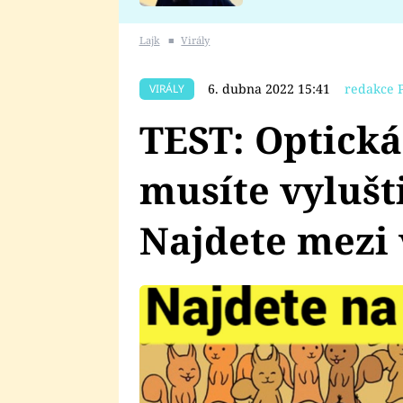
se v Plzni stalo
Lajk
■
Virály
6. dubna 2022 15:41
redakce 
VIRÁLY
TEST: Optická
musíte vylušti
Najdete mezi