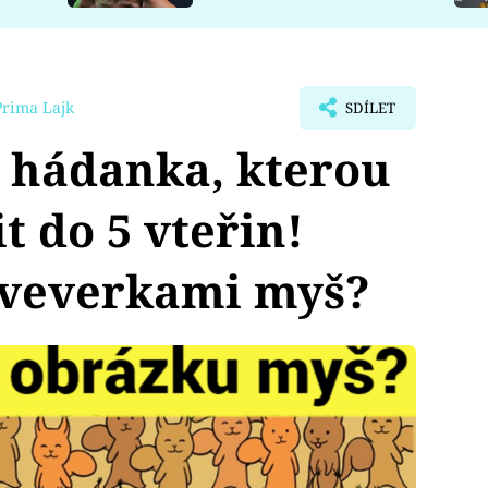
Prima Lajk
SDÍLET
 hádanka, kterou
t do 5 vteřin!
 veverkami myš?