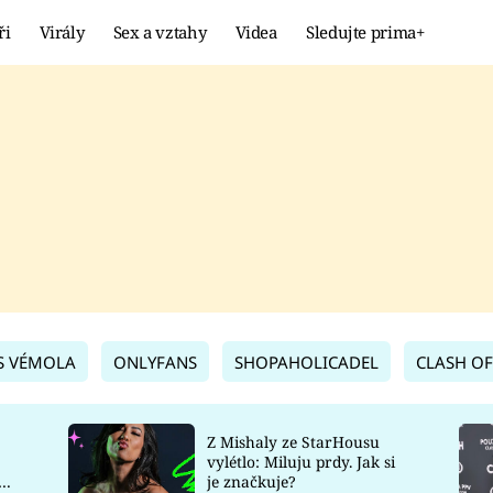
ři
Virály
Sex a vztahy
Videa
Sledujte prima+
Showbyznys
Extrém
VIRÁLY
KURIOZITY
VIDEA
KVÍZY
S VÉMOLA
ONLYFANS
SHOPAHOLICADEL
CLASH OF
Z Mishaly ze StarHousu
vylétlo: Miluju prdy. Jak si
co
je značkuje?