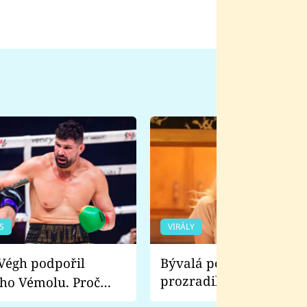
S
VIRÁLY
Bývalá pornoherečka
prozradila, co ji šokova
ho Vémolu. Proč
natáčení Euforie. Vážně
ji zápasit s ním než