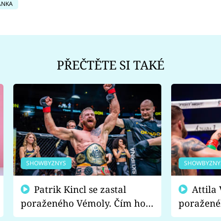
ANKA
PŘEČTĚTE SI TAKÉ
SHOWBYZNYS
SHOWBYZNY
Patrik Kincl se zastal
Attila Végh podpořil
poraženého Vémoly. Čím ho
poražené
fanoušci naštvali?
chce radě