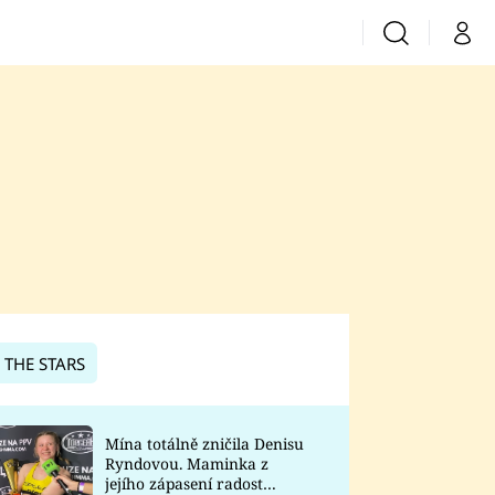
Vyhledávání
Můj 
Prima+
CNN Prima News
Prima Fresh
Prima Living
Prima Zoom
 THE STARS
Prima Lajk
Mína totálně zničila Denisu
Ryndovou. Maminka z
Sledujte nás
jejího zápasení radost