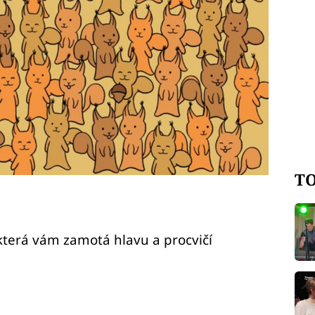
TO
 která vám zamotá hlavu a procvičí