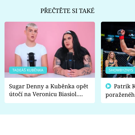
PŘEČTĚTE SI TAKÉ
TADEÁŠ KUBĚNKA
SHOWBYZNYS
Sugar Denny a Kuběnka opět
Patrik Kincl se zastal
útočí na Veronicu Biasiol.
poraženéh
Proč je podle nich falešná a
fanoušci n
lže o své nevěře?