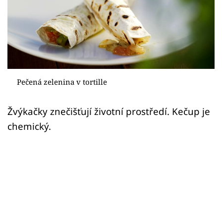
Sex a vztahy
Videa
Sledujte prima+
Přihlášení
Pečená zelenina v tortille
Žvýkačky znečišťují životní prostředí. Kečup je
Sledujte nás
chemický.