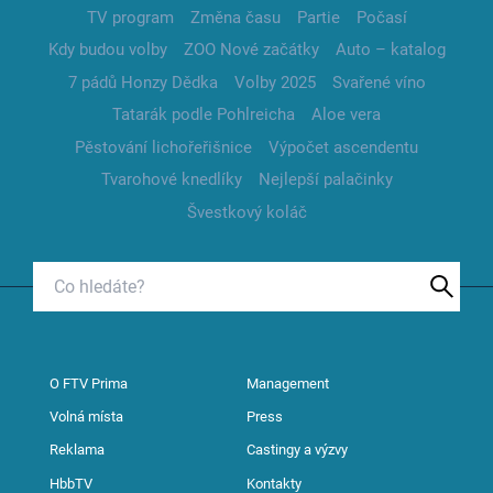
TV program
Změna času
Partie
Počasí
Kdy budou volby
ZOO Nové začátky
Auto – katalog
7 pádů Honzy Dědka
Volby 2025
Svařené víno
Tatarák podle Pohlreicha
Aloe vera
Pěstování lichořeřišnice
Výpočet ascendentu
Tvarohové knedlíky
Nejlepší palačinky
Švestkový koláč
O FTV Prima
Management
Volná místa
Press
Reklama
Castingy a výzvy
HbbTV
Kontakty