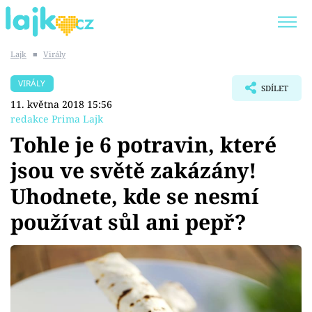
Lajk
■
Virály
Trendy:
KARLOS VÉMOLA
ONLYFANS
VIRÁLY
SDÍLET
SHOPAHOLICADEL
CLASH OF THE STARS
11. května 2018 15:56
redakce Prima Lajk
Tohle je 6 potravin, které
jsou ve světě zakázány!
Témata
Uhodnete, kde se nesmí
Showbyznys
používat sůl ani pepř?
Youtubeři
Virály