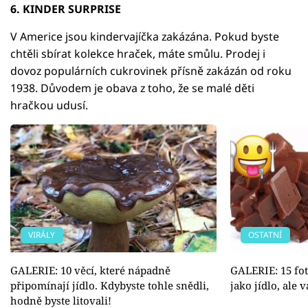
6. KINDER SURPRISE
V Americe jsou kindervajíčka zakázána. Pokud byste
chtěli sbírat kolekce hraček, máte smůlu. Prodej i
dovoz populárních cukrovinek přísně zakázán od roku
1938. Důvodem je obava z toho, že se malé děti
hračkou udusí.
VIRÁLY
OSTATNÍ
GALERIE: 10 věcí, které nápadně
GALERIE: 15 fot
připomínají jídlo. Kdybyste tohle snědli,
jako jídlo, ale 
hodně byste litovali!