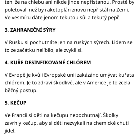
ten, že na chlebu ani nikde jinde nepřistanou. Prostě by
poletovali než by raketoplán znovu nepřistál na Zemi.
Ve vesmíru dáte jenom tekutou sůl a tekutý pepř.
3. ZAHRANIČNÍ SÝRY
V Rusku si pochutnáte jen na ruských sýrech. Lidem se
to ze začátku nelíbilo, ale zvykli si.
4. KUŘE DESINFIKOVANÉ CHLÓREM
V Evropě je kvůli Evropské unii zakázáno umývat kuřata
chlórem. Je to zdraví škodlivé, ale v Americe je to zcela
běžný postup.
5. KEČUP
Ve Francii si děti na kečupu nepochutnají. Školky
zavrhly kečup, aby si děti nezvykali na chemické chuti
jídel.