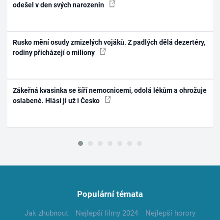
odešel v den svých narozenin
Rusko mění osudy zmizelých vojáků. Z padlých dělá dezertéry,
rodiny přicházejí o miliony
Zákeřná kvasinka se šíří nemocnicemi, odolá lékům a ohrožuje
oslabené. Hlásí ji už i Česko
Populární témata
Jak zhubnout
Nejlepší filmy 2024
Nejlepší horory