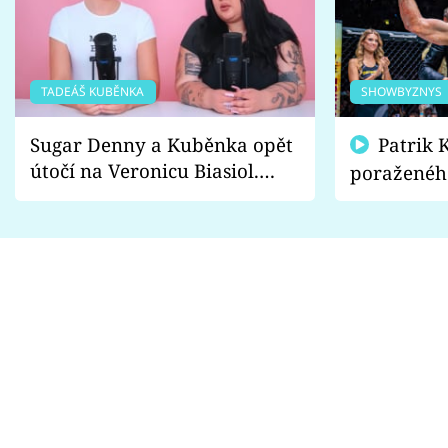
TADEÁŠ KUBĚNKA
SHOWBYZNYS
Sugar Denny a Kuběnka opět
Patrik Kincl se zastal
útočí na Veronicu Biasiol.
poraženéh
Proč je podle nich falešná a
fanoušci n
lže o své nevěře?