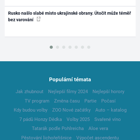
Rusko našlo slabé místo ukrajinské obrany. Útočit může téměř
bez varování
Populární témata
Jak zhubnout
Nejlepší filmy 2024
Nejlepší horory
TV program
Změna času
Partie
Počasí
Kdy budou volby
ZOO Nové začátky
Auto – katalog
7 pádů Honzy Dědka
Volby 2025
Svařené víno
Tatarák podle Pohlreicha
Aloe vera
Pěstování lichořeřišnice
Výpočet ascendentu