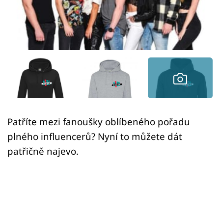
Sex a vztahy
Videa
Sledujte prima+
Přihlášení
Sledujte nás
Patříte mezi fanoušky oblíbeného pořadu
plného influencerů? Nyní to můžete dát
patřičně najevo.