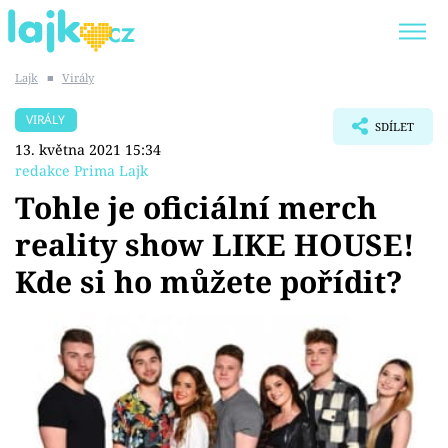
Lajk
■
Virály
Trendy:
KARLOS VÉMOLA
ONLYFANS
VIRÁLY
SDÍLET
SHOPAHOLICADEL
CLASH OF THE STARS
13. května 2021 15:34
redakce Prima Lajk
Tohle je oficiální merch
reality show LIKE HOUSE!
Témata
Kde si ho můžete pořídit?
Showbyznys
Youtubeři
Virály