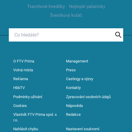
Tvarohové knedlíky
Nejlepší palačinky
Švestkový koláč
O FTV Prima
Management
Volná místa
Press
Reklama
Castingy a výzvy
HbbTV
Kontakty
Podmínky užívání
Zpracování osobních údajů
Cookies
Nápověda
Vlastník FTV Prima spol. s
Redakce
r.o.
Nahlásit chybu
Nastavení soukromí