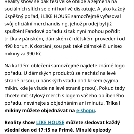
Reality show se pak těší velké oblibě a zejména na
sociálních sítích se o ní horlivě diskutuje. A jako každý
úspěšný pořad, i LIKE HOUSE samozřejmě vyfasoval
svůj oficiální merchandising, jehož prodej byl již
spuštěn! Fandové pořadu si tak nyní mohou pořídit
trička v pánském, dámském či dětském provedení od
490 korun. K dostání jsou pak také dámské či unisex
mikiny za 990 Kč.
Na každém oblečení samozřejmě najdete známé logo
pořadu. U dámských produktů se nachází na levé
straně prsou, u pánských vzadu pod krkem (vyjma
mikin, kde je všude na levé straně prsou). Pokud tedy
chcete mít stylový merch s logem vašeho oblíbeného
pořadu, neváhejte s objednáním ani minutu.
Trika i
mikiny můžete objednávat na
e-shopu
.
Reality show
LIKE HOUSE
můžete sledovat každý
všední den od 17:15 na Primě. Minulé epizody