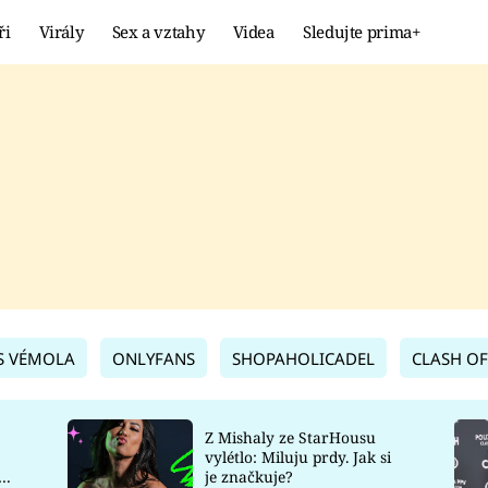
ři
Virály
Sex a vztahy
Videa
Sledujte prima+
Showbyznys
Extrém
VIRÁLY
KURIOZITY
VIDEA
KVÍZY
S VÉMOLA
ONLYFANS
SHOPAHOLICADEL
CLASH OF
Z Mishaly ze StarHousu
vylétlo: Miluju prdy. Jak si
co
je značkuje?