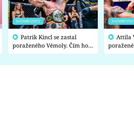
SHOWBYZNYS
SHOWBYZNY
Patrik Kincl se zastal
Attila Végh podpořil
poraženého Vémoly. Čím ho
poražené
fanoušci naštvali?
chce radě
s vítězem