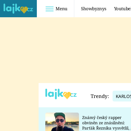
Menu
Showbyznys
Youtube
Youtuberky
Youtubeři
SHOPAHOLICADEL
FATTYPILLOW
ANNA ŠULC
FREESCOOT
SUGAR DENNY
ADAM KAJUMI
LADUŠKA
TADEÁŠ KUBĚNKA
DOMINIKA
DATEL
Trendy:
KARLO
MYSLIVCOVÁ
Známý český rapper
obviněn ze znásilnění:
Parťák Řezníka vysvětlil, 