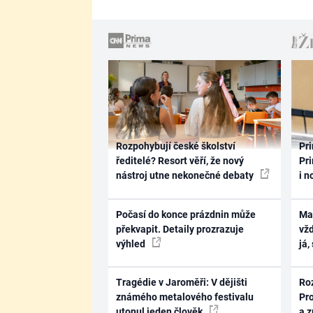
Rozpohybují české školství
Pri
ředitelé? Resort věří, že nový
Pri
nástroj utne nekonečné debaty
i n
Počasí do konce prázdnin může
Ma
překvapit. Detaily prozrazuje
vž
výhled
já,
Tragédie v Jaroměři: V dějišti
Ro
známého metalového festivalu
Pr
utonul jeden člověk
a 