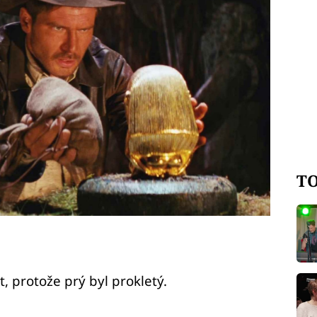
TO
t, protože prý byl prokletý.