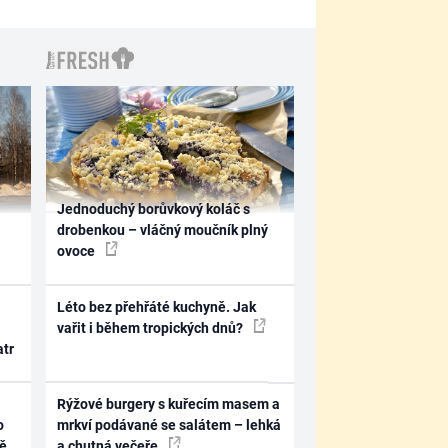
Jednoduchý borůvkový koláč s
drobenkou – vláčný moučník plný
ovoce
Léto bez přehřáté kuchyně. Jak
vařit i během tropických dnů?
atr
Rýžové burgery s kuřecím masem a
o
mrkví podávané se salátem – lehká
ně
a chutná večeře