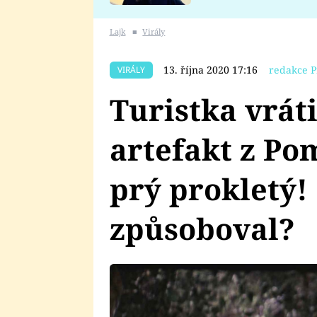
se v Plzni stalo
Lajk
■
Virály
13. října 2020 17:16
redakce P
VIRÁLY
Turistka vrát
artefakt z Po
prý prokletý! C
způsoboval?