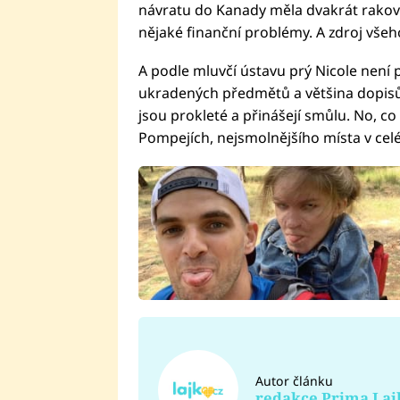
návratu do Kanady měla dvakrát rakovi
nějaké finanční problémy. A zdroj všeho
A podle mluvčí ústavu prý Nicole není p
ukradených předmětů a většina dopisů p
jsou prokleté a přinášejí smůlu. No, co
Pompejích, nejsmolnějšího místa v ce
Autor článku
redakce Prima Laj