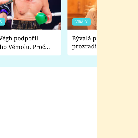
S
VIRÁLY
Bývalá pornoherečka
prozradila, co ji šokova
ho Vémolu. Proč
natáčení Euforie. Vážně
ji zápasit s ním než
bylo drsnější než hanba
 Kinclem?
filmy?