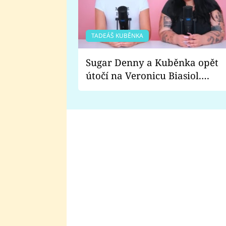
TADEÁŠ KUBĚNKA
Sugar Denny a Kuběnka opět
útočí na Veronicu Biasiol.
Proč je podle nich falešná a
lže o své nevěře?