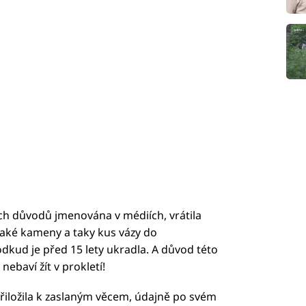
ch důvodů jmenována v médiích, vrátila
jaké kameny a taky kus vázy do
dkud je před 15 lety ukradla. A důvod této
nebaví žít v prokletí!
ý přiložila k zaslaným věcem, údajně po svém