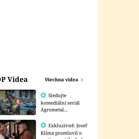
P Videa
Všechna videa
Sledujte
komediální seriál
Agrometal
exkluzivně na
prima+
Exkluzivně: Josef
Klíma promluvil o