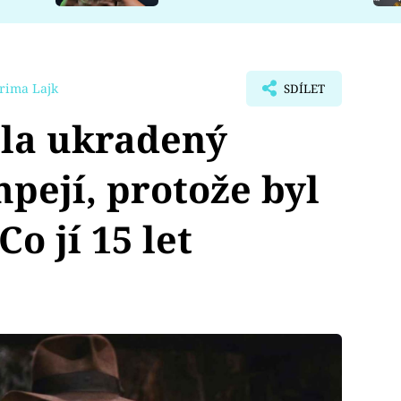
rima Lajk
SDÍLET
ila ukradený
mpejí, protože byl
o jí 15 let