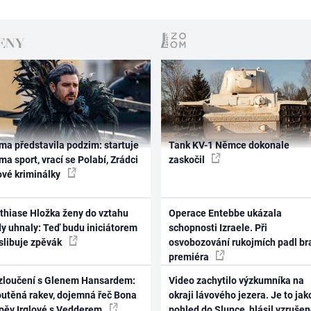
ma představila podzim: startuje
Tank KV-1 Němce dokonale
ma sport, vrací se Polabí, Zrádci
zaskočil
ové kriminálky
thiase Hložka ženy do vztahu
Operace Entebbe ukázala
dy uhnaly: Teď budu iniciátorem
schopnosti Izraele. Při
 slibuje zpěvák
osvobozování rukojmích padl br
premiéra
zloučení s Glenem Hansardem:
Video zachytilo výzkumníka na
outěná rakev, dojemná řeč Bona
okraji lávového jezera. Je to jak
zpěv Irglové s Vedderem
pohled do Slunce, hlásil vzruše