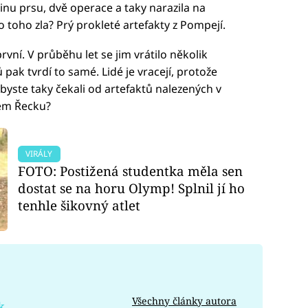
nu prsu, dvě operace a taky narazila na
 toho zla? Prý prokleté artefakty z Pompejí.
rvní. V průběhu let se jim vrátilo několik
ak tvrdí to samé. Lidé je vracejí, protože
 byste taky čekali od artefaktů nalezených v
lém Řecku?
VIRÁLY
FOTO: Postižená studentka měla sen
dostat se na horu Olymp! Splnil jí ho
tenhle šikovný atlet
Všechny články autora
k