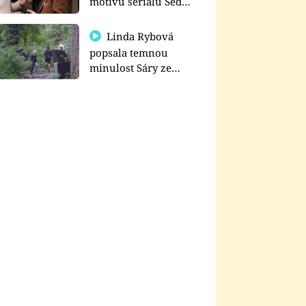
motivu seriálu Sedm
schodů k moci
Linda Rybová
popsala temnou
minulost Sáry ze
seriálu Zákony vlka