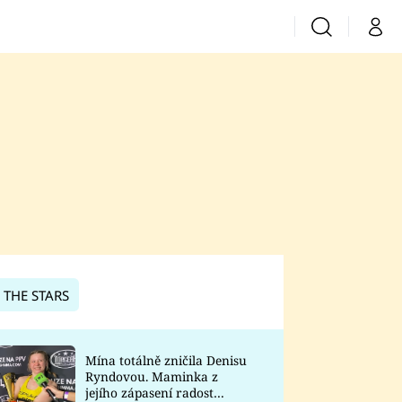
Vyhledávání
Můj 
Prima+
CNN Prima News
Prima Fresh
Prima Living
Prima Zoom
 THE STARS
Prima Lajk
Mína totálně zničila Denisu
Ryndovou. Maminka z
Sledujte nás
jejího zápasení radost