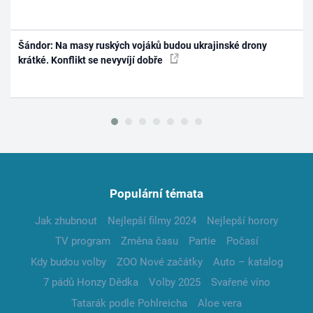
Šándor: Na masy ruských vojáků budou ukrajinské drony
krátké. Konflikt se nevyvíjí dobře
Populární témata
Jak zhubnout
Nejlepší filmy 2024
Nejlepší horory
TV program
Změna času
Partie
Počasí
Kdy budou volby
ZOO Nové začátky
Auto – katalog
7 pádů Honzy Dědka
Volby 2025
Svařené víno
Tatarák podle Pohlreicha
Aloe vera