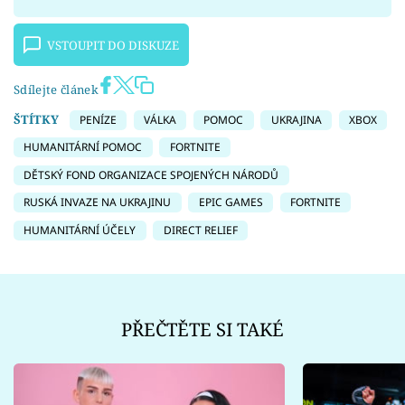
VSTOUPIT DO DISKUZE
Sdílejte článek
ŠTÍTKY
PENÍZE
VÁLKA
POMOC
UKRAJINA
XBOX
HUMANITÁRNÍ POMOC
FORTNITE
DĚTSKÝ FOND ORGANIZACE SPOJENÝCH NÁRODŮ
RUSKÁ INVAZE NA UKRAJINU
EPIC GAMES
FORTNITE
HUMANITÁRNÍ ÚČELY
DIRECT RELIEF
PŘEČTĚTE SI TAKÉ