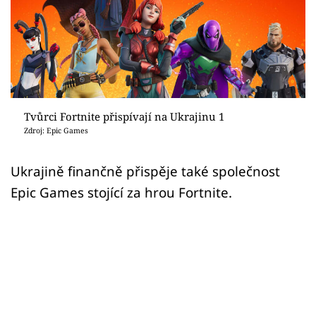
Sex a vztahy
Videa
Sledujte prima+
Přihlášení
Tvůrci Fortnite přispívají na Ukrajinu 1
Zdroj: Epic Games
Sledujte nás
Ukrajině finančně přispěje také společnost
Epic Games stojící za hrou Fortnite.