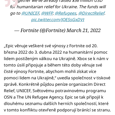
Together we’ve already raised $36 million USD
for humanitarian relief for Ukraine. The funds will
go to
@UNICEF
,
@WFP
,
@Refugees
,
@DirectRelief
.
pic.twitter.com/JQESsGxDVt
— Fortnite (@Fortnite)
March 21, 2022
„Epic věnuje veškeré své výnosy z Fortnite od 20.
března 2022 do 3. dubna 2022 na humanitární pomoc
lidem postiženým válkou na Ukrajině. Xbox se k nám v
tomto úsilí připojuje a během této doby věnuje své
čisté výnosy Fortnite, abychom mohli získat více
pomoci lidem na Ukrajině,“ uvedla společnost v tiskové
zprávě. Konkrétně půjdou peníze organizacím Direct
Relief, UNICEF, Světovému potravinovému programu
OSN a The UN Refugee Agency. Epic se tak připojil k
dlouhému seznamu dalších herních společností, které
v tomto konfliktu otevřeně podporují bránící se stranu.