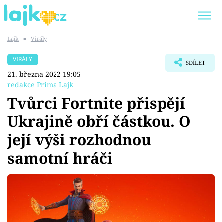
Lajk
■
Virály
Trendy:
KARLOS VÉMOLA
ONLYFANS
VIRÁLY
SDÍLET
SHOPAHOLICADEL
CLASH OF THE STARS
21. března 2022 19:05
redakce Prima Lajk
Tvůrci Fortnite přispějí
Ukrajině obří částkou. O
Témata
její výši rozhodnou
Showbyznys
samotní hráči
Youtubeři
Virály