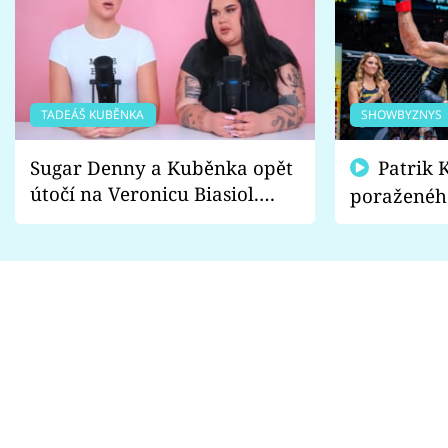
TADEÁŠ KUBĚNKA
SHOWBYZNYS
Sugar Denny a Kuběnka opět
Patrik Kincl se zastal
útočí na Veronicu Biasiol.
poraženéh
Proč je podle nich falešná a
fanoušci n
lže o své nevěře?