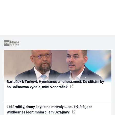
Bartošek k Turkovi: Hyenismus a nehoráznost. Ke stíhání by
ho Sněmovna vydala, míní Vondráček
Lékárničky, drony i pytle na mrtvoly: Jsou tržiště jako
Wildberries legitimním cílem Ukrajiny?