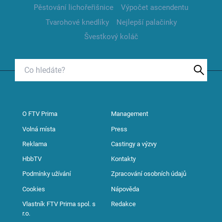
Pěstování lichořeřišnice
Výpočet ascendentu
Tvarohové knedlíky
Nejlepší palačinky
Švestkový koláč
O FTV Prima
Management
Volná místa
Press
Reklama
Castingy a výzvy
HbbTV
Kontakty
Podmínky užívání
Zpracování osobních údajů
Cookies
Nápověda
Vlastník FTV Prima spol. s
Redakce
r.o.