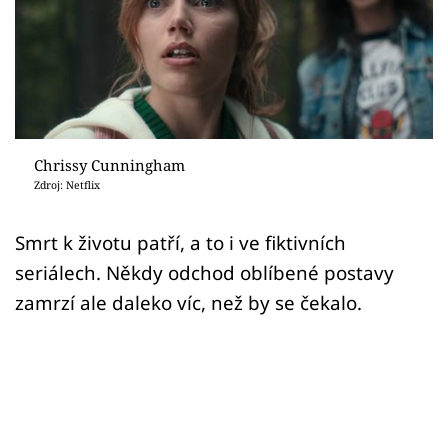
Sex a vztahy
Videa
Sledujte prima+
Přihlášení
Chrissy Cunningham
Zdroj: Netflix
Sledujte nás
Smrt k životu patří, a to i ve fiktivních
seriálech. Někdy odchod oblíbené postavy
zamrzí ale daleko víc, než by se čekalo.