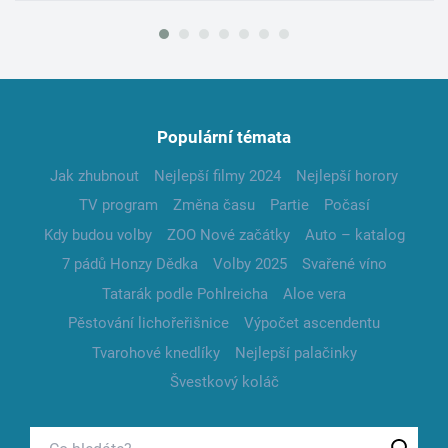
Populární témata
Jak zhubnout
Nejlepší filmy 2024
Nejlepší horory
TV program
Změna času
Partie
Počasí
Kdy budou volby
ZOO Nové začátky
Auto – katalog
7 pádů Honzy Dědka
Volby 2025
Svařené víno
Tatarák podle Pohlreicha
Aloe vera
Pěstování lichořeřišnice
Výpočet ascendentu
Tvarohové knedlíky
Nejlepší palačinky
Švestkový koláč