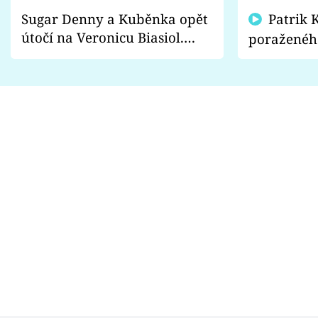
Sugar Denny a Kuběnka opět
Patrik Kincl se zastal
útočí na Veronicu Biasiol.
poraženéh
Proč je podle nich falešná a
fanoušci n
lže o své nevěře?