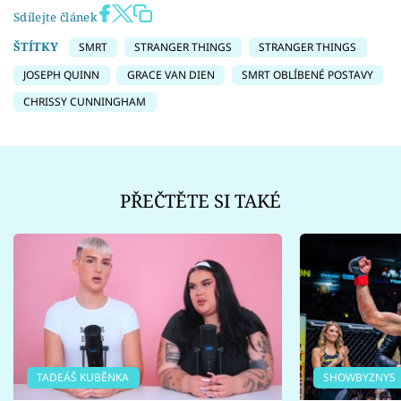
Sdílejte článek
ŠTÍTKY
SMRT
STRANGER THINGS
STRANGER THINGS
JOSEPH QUINN
GRACE VAN DIEN
SMRT OBLÍBENÉ POSTAVY
CHRISSY CUNNINGHAM
PŘEČTĚTE SI TAKÉ
TADEÁŠ KUBĚNKA
SHOWBYZNYS