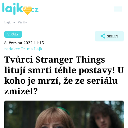
Lajk
■
Virály
Trendy:
KARLOS VÉMOLA
ONLYFANS
VIRÁLY
SDÍLET
SHOPAHOLICADEL
CLASH OF THE STARS
8. června 2022 11:15
redakce Prima Lajk
Tvůrci Stranger Things
litují smrti téhle postavy! U
Témata
koho je mrzí, že ze seriálu
Showbyznys
zmizel?
Youtubeři
Virály