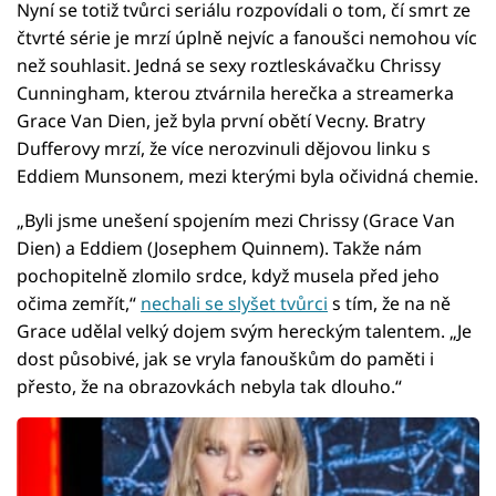
Nyní se totiž tvůrci seriálu rozpovídali o tom, čí smrt ze
čtvrté série je mrzí úplně nejvíc a fanoušci nemohou víc
než souhlasit. Jedná se sexy roztleskávačku Chrissy
Cunningham, kterou ztvárnila herečka a streamerka
Grace Van Dien, jež byla první obětí Vecny. Bratry
Dufferovy mrzí, že více nerozvinuli dějovou linku s
Eddiem Munsonem, mezi kterými byla očividná chemie.
„Byli jsme unešení spojením mezi Chrissy (Grace Van
Dien) a Eddiem (Josephem Quinnem). Takže nám
pochopitelně zlomilo srdce, když musela před jeho
očima zemřít,“
nechali se slyšet tvůrci
s tím, že na ně
Grace udělal velký dojem svým hereckým talentem. „Je
dost působivé, jak se vryla fanouškům do paměti i
přesto, že na obrazovkách nebyla tak dlouho.“