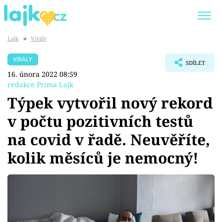
Lajk
■
Virály
Trendy:
KARLOS VÉMOLA
ONLYFANS
VIRÁLY
SDÍLET
SHOPAHOLICADEL
CLASH OF THE STARS
16. února 2022 08:59
redakce Prima Lajk
Týpek vytvořil nový rekord
v počtu pozitivních testů
Témata
na covid v řadě. Neuvěříte,
Showbyznys
kolik měsíců je nemocný!
Youtubeři
Virály