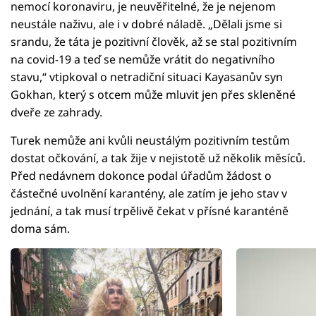
nemocí koronaviru, je neuvěřitelné, že je nejenom
neustále naživu, ale i v dobré náladě. „Dělali jsme si
srandu, že táta je pozitivní člověk, až se stal pozitivním
na covid-19 a teď se nemůže vrátit do negativního
stavu,“ vtipkoval o netradiční situaci Kayasanův syn
Gokhan, který s otcem může mluvit jen přes skleněné
dveře ze zahrady.
Turek nemůže ani kvůli neustálým pozitivním testům
dostat očkování, a tak žije v nejistotě už několik měsíců.
Před nedávnem dokonce podal úřadům žádost o
částečné uvolnění karantény, ale zatím je jeho stav v
jednání, a tak musí trpělivě čekat v přísné karanténě
doma sám.