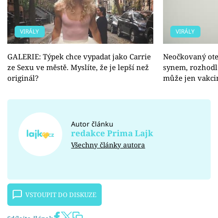
VIRÁLY
VIRÁLY
GALERIE: Týpek chce vypadat jako Carrie
Neočkovaný otec
ze Sexu ve městě. Myslíte, že je lepší než
synem, rozhodl 
originál?
může jen vakci
Autor článku
redakce Prima Lajk
Všechny články autora
VSTOUPIT DO DISKUZE