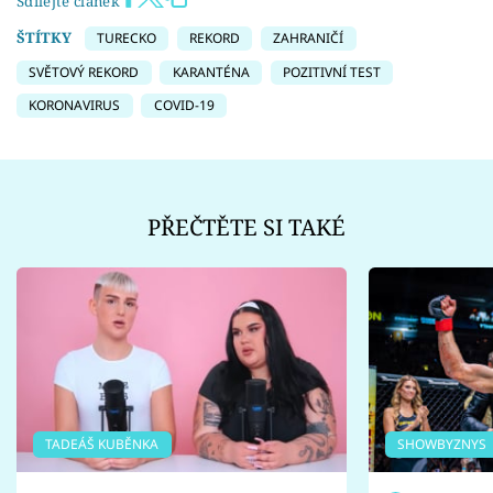
Sdílejte článek
ŠTÍTKY
TURECKO
REKORD
ZAHRANIČÍ
SVĚTOVÝ REKORD
KARANTÉNA
POZITIVNÍ TEST
KORONAVIRUS
COVID-19
PŘEČTĚTE SI TAKÉ
TADEÁŠ KUBĚNKA
SHOWBYZNYS