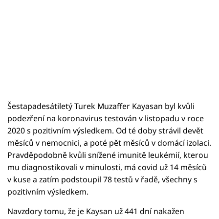
Šestapadesátiletý Turek Muzaffer Kayasan byl kvůli
podezření na koronavirus testován v listopadu v roce
2020 s pozitivním výsledkem. Od té doby strávil devět
měsíců v nemocnici, a poté pět měsíců v domácí izolaci.
Pravděpodobně kvůli snížené imunitě leukémií, kterou
mu diagnostikovali v minulosti, má covid už 14 měsíců
v kuse a zatím podstoupil 78 testů v řadě, všechny s
pozitivním výsledkem.
Navzdory tomu, že je Kaysan už 441 dní nakažen