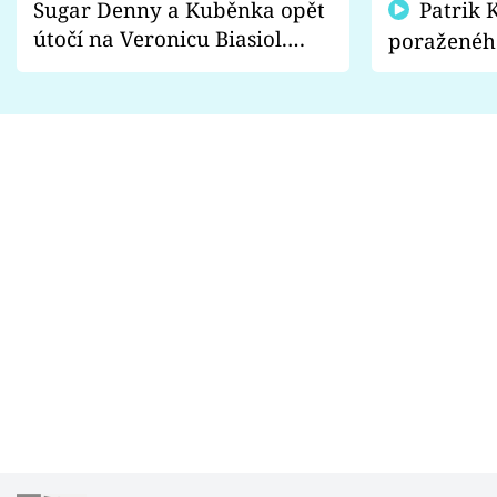
Sugar Denny a Kuběnka opět
Patrik Kincl se zastal
útočí na Veronicu Biasiol.
poraženéh
Proč je podle nich falešná a
fanoušci n
lže o své nevěře?