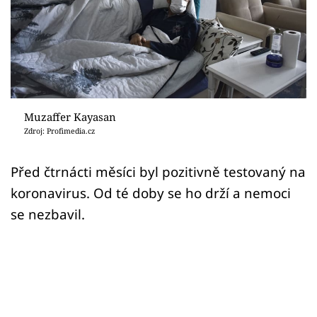
Sex a vztahy
Videa
Sledujte prima+
Přihlášení
Muzaffer Kayasan
Zdroj: Profimedia.cz
Sledujte nás
Před čtrnácti měsíci byl pozitivně testovaný na
koronavirus. Od té doby se ho drží a nemoci
se nezbavil.