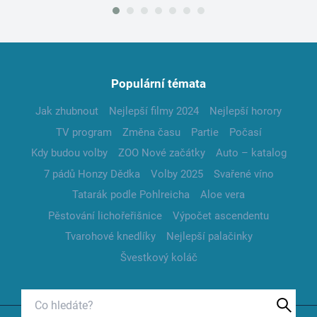
Populární témata
Jak zhubnout
Nejlepší filmy 2024
Nejlepší horory
TV program
Změna času
Partie
Počasí
Kdy budou volby
ZOO Nové začátky
Auto – katalog
7 pádů Honzy Dědka
Volby 2025
Svařené víno
Tatarák podle Pohlreicha
Aloe vera
Pěstování lichořeřišnice
Výpočet ascendentu
Tvarohové knedlíky
Nejlepší palačinky
Švestkový koláč