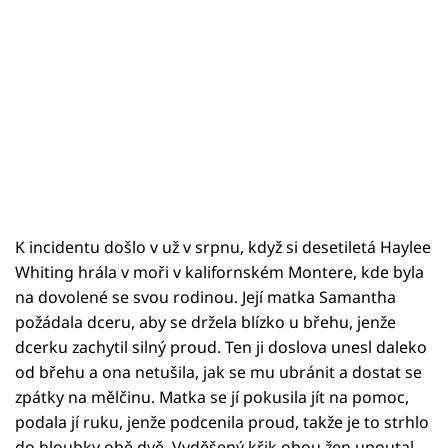
K incidentu došlo v už v srpnu, když si desetiletá Haylee
Whiting hrála v moři v kalifornském Montere, kde byla
na dovolené se svou rodinou. Její matka Samantha
požádala dceru, aby se držela blízko u břehu, jenže
dcerku zachytil silný proud. Ten ji doslova unesl daleko
od břehu a ona netušila, jak se mu ubránit a dostat se
zpátky na mělčinu. Matka se jí pokusila jít na pomoc,
podala jí ruku, jenže podcenila proud, takže je to strhlo
do hloubky obě dvě. Vyděšený křik obou žen upoutal