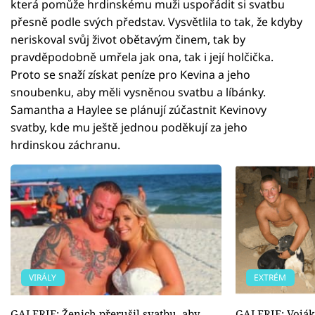
která pomůže hrdinskému muži uspořádit si svatbu
přesně podle svých představ. Vysvětlila to tak, že kdyby
neriskoval svůj život obětavým činem, tak by
pravděpodobně umřela jak ona, tak i její holčička.
Proto se snaží získat peníze pro Kevina a jeho
snoubenku, aby měli vysněnou svatbu a líbánky.
Samantha a Haylee se plánují zúčastnit Kevinovy ​​
svatby, kde mu ještě jednou poděkují za jeho
hrdinskou záchranu.
VIRÁLY
EXTRÉM
GALERIE: Ženich přerušil svatbu, aby
GALERIE: Voják 