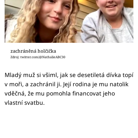
Sex a vztahy
Videa
Sledujte prima+
Přihlášení
zachráněná holčička
Zdroj: twitter.com/@NathalieABC30
Sledujte nás
Mladý muž si všiml, jak se desetiletá dívka topí
v moři, a zachránil ji. Její rodina je mu natolik
vděčná, že mu pomohla financovat jeho
vlastní svatbu.