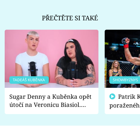
PŘEČTĚTE SI TAKÉ
TADEÁŠ KUBĚNKA
SHOWBYZNYS
Sugar Denny a Kuběnka opět
Patrik Kincl se zastal
útočí na Veronicu Biasiol.
poraženéh
Proč je podle nich falešná a
fanoušci n
lže o své nevěře?