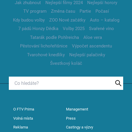
Jak zhubnout
Nejlepší filmy 2024
Nejlepší horory
TV program
Změna času
Partie
Počasí
Kdy budou volby
ZOO Nové začátky
Auto – katalog
7 pádů Honzy Dědka
Volby 2025
Svařené víno
Tatarák podle Pohlreicha
Aloe vera
Pěstování lichořeřišnice
Výpočet ascendentu
Tvarohové knedlíky
Nejlepší palačinky
Švestkový koláč
O FTV Prima
Management
Volná místa
Press
Reklama
Castingy a výzvy