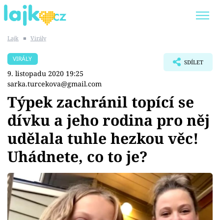
Lajk
■
Virály
Trendy:
KARLOS VÉMOLA
ONLYFANS
VIRÁLY
SDÍLET
SHOPAHOLICADEL
CLASH OF THE STARS
9. listopadu 2020 19:25
sarka.turcekova@gmail.com
Týpek zachránil topící se
dívku a jeho rodina pro něj
Témata
udělala tuhle hezkou věc!
Showbyznys
Uhádnete, co to je?
Youtubeři
Virály