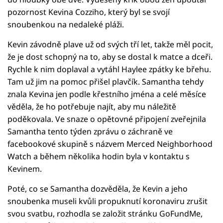
pozornost Kevina Cozziho, který byl se svojí
snoubenkou na nedaleké pláži.
Kevin závodně plave už od svých tří let, takže měl pocit,
že je dost schopný na to, aby se dostal k matce a dceři.
Rychle k nim doplaval a vytáhl Haylee zpátky ke břehu.
Tam už jim na pomoc přišel plavčík. Samantha tehdy
znala Kevina jen podle křestního jména a celé měsíce
věděla, že ho potřebuje najít, aby mu náležitě
poděkovala. Ve snaze o opětovné připojení zveřejnila
Samantha tento týden zprávu o záchraně ve
facebookové skupině s názvem Merced Neighborhood
Watch a během několika hodin byla v kontaktu s
Kevinem.
Poté, co se Samantha dozvěděla, že Kevin a jeho
snoubenka museli kvůli propuknutí koronaviru zrušit
svou svatbu, rozhodla se založit stránku GoFundMe,