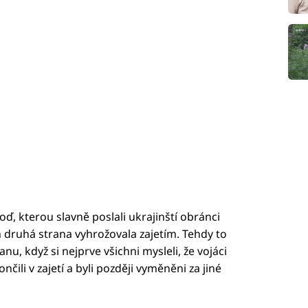
ď, kterou slavně poslali ukrajinští obránci
 druhá strana vyhrožovala zajetím. Tehdy to
u, když si nejprve všichni mysleli, že vojáci
nčili v zajetí a byli později vyměněni za jiné