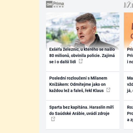
Exšéfa železnic, u kterého se našlo
Pri
80 milionů, obvinila policie. Zajímá
Pri
se i o další lidi
i n
Poslední rozloučení s Milanem
Ma
Knížákem: Odmítejme jako on
vž
každou lež a faleš, řekl Klaus
já,
Sparta bez kapitána. Haraslín míří
Ro
do Saúdské Arábie, uvádí zdroje
Pr
a 