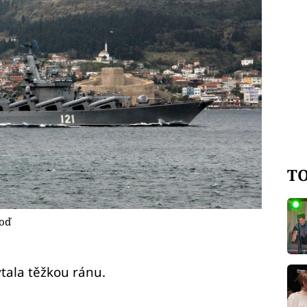
TO
loď
tala těžkou ránu.