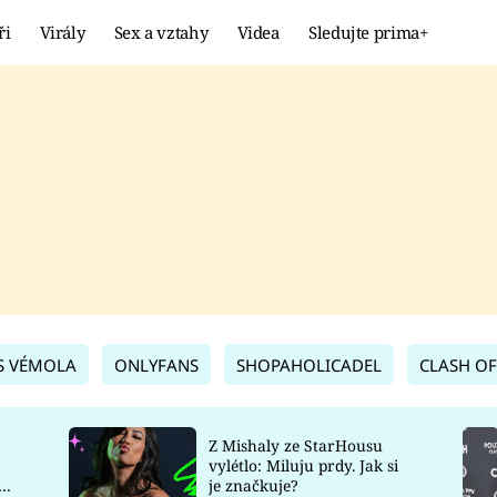
ři
Virály
Sex a vztahy
Videa
Sledujte prima+
Showbyznys
Extrém
VIRÁLY
KURIOZITY
VIDEA
KVÍZY
S VÉMOLA
ONLYFANS
SHOPAHOLICADEL
CLASH OF
Z Mishaly ze StarHousu
vylétlo: Miluju prdy. Jak si
co
je značkuje?