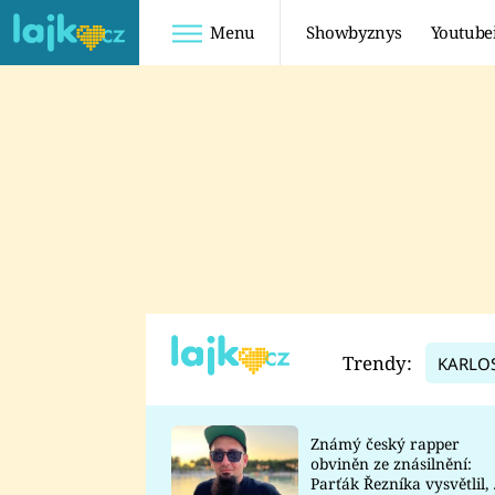
Menu
Showbyznys
Youtube
Youtuberky
Youtubeři
SHOPAHOLICADEL
FATTYPILLOW
ANNA ŠULC
FREESCOOT
SUGAR DENNY
ADAM KAJUMI
LADUŠKA
TADEÁŠ KUBĚNKA
DOMINIKA
DATEL
Trendy:
KARLO
MYSLIVCOVÁ
Známý český rapper
obviněn ze znásilnění:
Parťák Řezníka vysvětlil, 