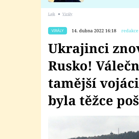
se v Plzni stalo
Lajk
■
Virály
14. dubna 2022 16:18
redakce
VIRÁLY
Ukrajinci zno
Rusko! Válečn
tamější vojáci
byla těžce po