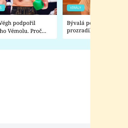
S
VIRÁLY
Bývalá pornoherečka
prozradila, co ji šokova
ho Vémolu. Proč
natáčení Euforie. Vážně
ji zápasit s ním než
bylo drsnější než hanba
 Kinclem?
filmy?