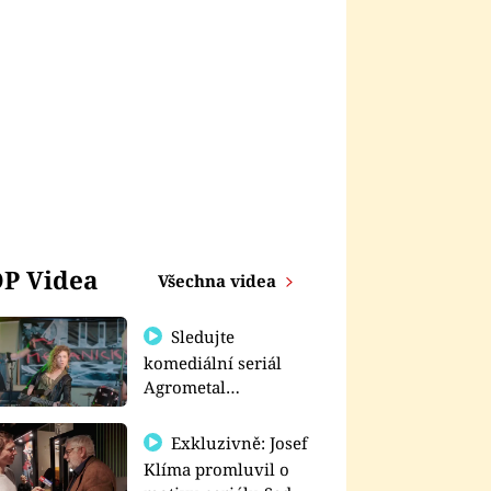
P Videa
Všechna videa
Sledujte
komediální seriál
Agrometal
exkluzivně na
prima+
Exkluzivně: Josef
Klíma promluvil o