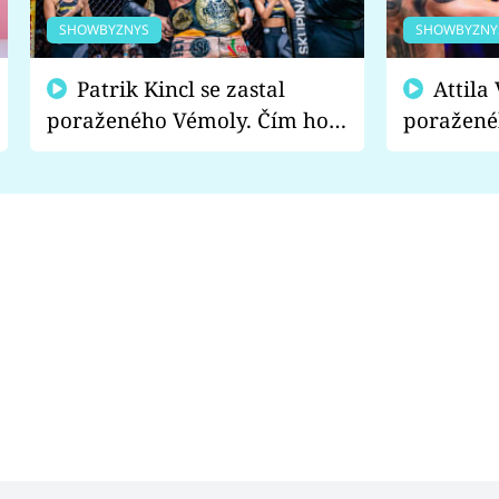
SHOWBYZNYS
SHOWBYZNY
Patrik Kincl se zastal
Attila Végh podpořil
poraženého Vémoly. Čím ho
poražené
fanoušci naštvali?
chce radě
s vítězem