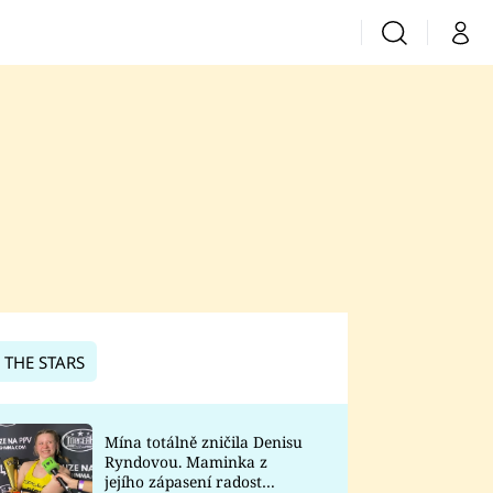
Vyhledávání
Můj 
Prima+
CNN Prima News
Prima Fresh
Prima Living
Prima Zoom
 THE STARS
Prima Lajk
Mína totálně zničila Denisu
Ryndovou. Maminka z
Sledujte nás
jejího zápasení radost