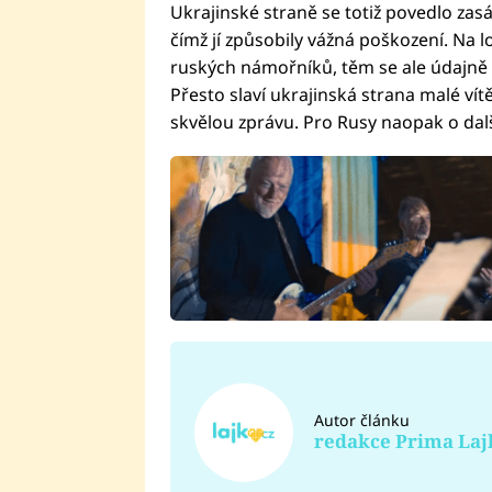
Ukrajinské straně se totiž povedlo za
čímž jí způsobily vážná poškození. Na 
ruských námořníků, těm se ale údajně 
Přesto slaví ukrajinská strana malé vít
skvělou zprávu. Pro Rusy naopak o dal
Autor článku
redakce Prima Laj