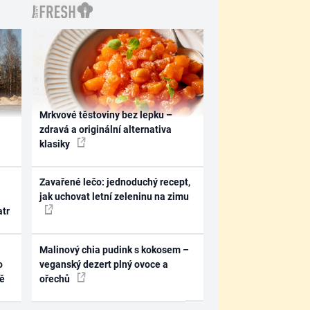
Mrkvové těstoviny bez lepku –
zdravá a originální alternativa
klasiky
Zavařené lečo: jednoduchý recept,
jak uchovat letní zeleninu na zimu
atr
Malinový chia pudink s kokosem –
o
veganský dezert plný ovoce a
ně
ořechů