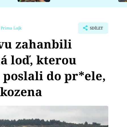
 Prima Lajk
SDÍLET
vu zahanbili
á loď, kterou
 poslali do pr*ele,
škozena