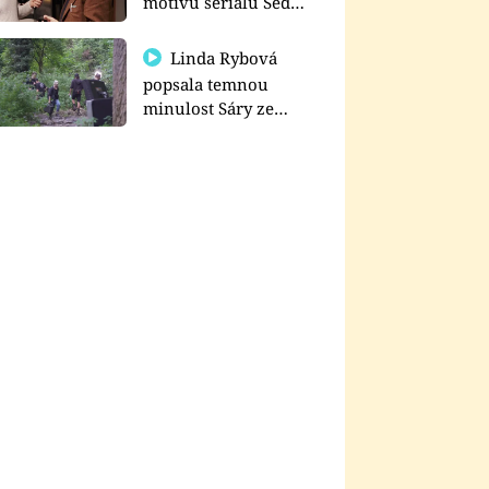
motivu seriálu Sedm
schodů k moci
Linda Rybová
popsala temnou
minulost Sáry ze
seriálu Zákony vlka