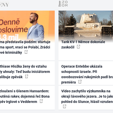
ma představila podzim: startuje
Tank KV-1 Němce dokonale
ma sport, vrací se Polabí, Zrádci
zaskočil
ové kriminálky
thiase Hložka ženy do vztahu
Operace Entebbe ukázala
dy uhnaly: Teď budu iniciátorem
schopnosti Izraele. Při
 slibuje zpěvák
osvobozování rukojmích padl br
premiéra
zloučení s Glenem Hansardem:
Video zachytilo výzkumníka na
outěná rakev, dojemná řeč Bona
okraji lávového jezera. Je to jak
zpěv Irglové s Vedderem
pohled do Slunce, hlásil vzruše