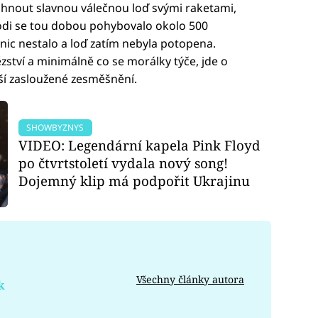
sáhnout slavnou válečnou loď svými raketami,
lodi se tou dobou pohybovalo okolo 500
nic nestalo a loď zatím nebyla potopena.
ězství a minimálně co se morálky týče, jde o
ší zasloužené zesměšnění.
SHOWBYZNYS
VIDEO: Legendární kapela Pink Floyd
po čtvrtstoletí vydala nový song!
Dojemný klip má podpořit Ukrajinu
Všechny články autora
k