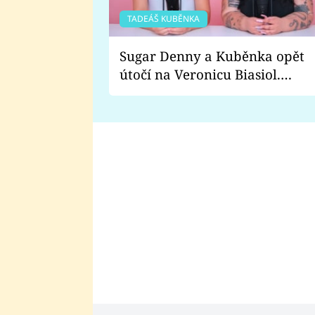
TADEÁŠ KUBĚNKA
Sugar Denny a Kuběnka opět
útočí na Veronicu Biasiol.
Proč je podle nich falešná a
lže o své nevěře?