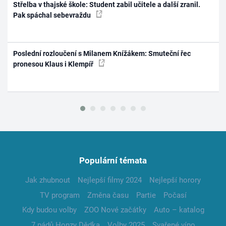
Střelba v thajské škole: Student zabil učitele a další zranil.
Pak spáchal sebevraždu
Poslední rozloučení s Milanem Knížákem: Smuteční řec
pronesou Klaus i Klempíř
Populární témata
Jak zhubnout
Nejlepší filmy 2024
Nejlepší horory
TV program
Změna času
Partie
Počasí
Kdy budou volby
ZOO Nové začátky
Auto – katalog
7 pádů Honzy Dědka
Volby 2025
Svařené víno