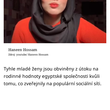
Sex a vztahy
Videa
Sledujte prima+
Přihlášení
Haneen Hossam
Zdroj: youtube/ Haneen Hossam
Sledujte nás
Tyhle mladé ženy jsou obviněny z útoku na
rodinné hodnoty egyptské společnosti kvůli
tomu, co zveřejnily na populární sociální síti.