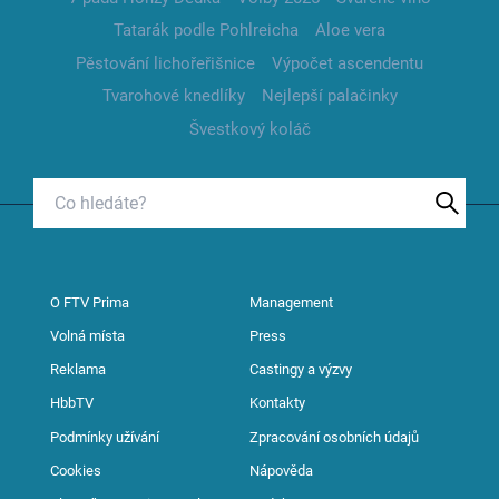
Tatarák podle Pohlreicha
Aloe vera
Pěstování lichořeřišnice
Výpočet ascendentu
Tvarohové knedlíky
Nejlepší palačinky
Švestkový koláč
O FTV Prima
Management
Volná místa
Press
Reklama
Castingy a výzvy
HbbTV
Kontakty
Podmínky užívání
Zpracování osobních údajů
Cookies
Nápověda