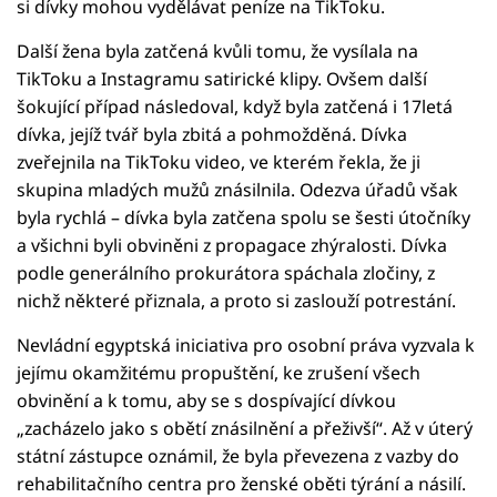
si dívky mohou vydělávat peníze na TikToku.
Další žena byla zatčená kvůli tomu, že vysílala na
TikToku a Instagramu satirické klipy. Ovšem další
šokující případ následoval, když byla zatčená i 17letá
dívka, jejíž tvář byla zbitá a pohmožděná. Dívka
zveřejnila na TikToku video, ve kterém řekla, že ji
skupina mladých mužů znásilnila. Odezva úřadů však
byla rychlá – dívka byla zatčena spolu se šesti útočníky
a všichni byli obviněni z propagace zhýralosti. Dívka
podle generálního prokurátora spáchala zločiny, z
nichž některé přiznala, a proto si zaslouží potrestání.
Nevládní egyptská iniciativa pro osobní práva vyzvala k
jejímu okamžitému propuštění, ke zrušení všech
obvinění a k tomu, aby se s dospívající dívkou
„zacházelo jako s obětí znásilnění a přeživší“. Až v úterý
státní zástupce oznámil, že byla převezena z vazby do
rehabilitačního centra pro ženské oběti týrání a násilí.