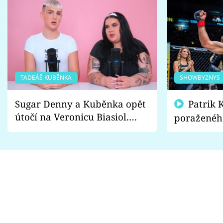
TADEÁŠ KUBĚNKA
SHOWBYZNYS
Sugar Denny a Kuběnka opět
Patrik Kincl se zastal
útočí na Veronicu Biasiol.
poraženéh
Proč je podle nich falešná a
fanoušci n
lže o své nevěře?