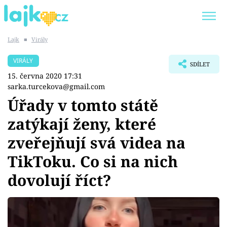
Lajk
■
Virály
Trendy:
KARLOS VÉMOLA
ONLYFANS
VIRÁLY
SDÍLET
SHOPAHOLICADEL
CLASH OF THE STARS
15. června 2020 17:31
sarka.turcekova@gmail.com
Úřady v tomto státě
zatýkají ženy, které
Témata
zveřejňují svá videa na
Showbyznys
TikToku. Co si na nich
dovolují říct?
Youtubeři
Virály