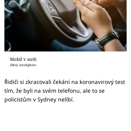
Sex a vztahy
Videa
Sledujte prima+
Přihlášení
Mobil v autě.
Zdroj: istockphoto
Sledujte nás
Řidiči si zkracovali čekání na koronavirový test
tím, že byli na svém telefonu, ale to se
policistům v Sydney nelíbí.