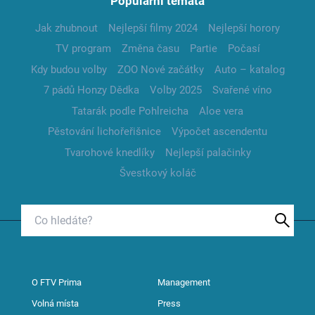
Populární témata
Jak zhubnout
Nejlepší filmy 2024
Nejlepší horory
TV program
Změna času
Partie
Počasí
Kdy budou volby
ZOO Nové začátky
Auto – katalog
7 pádů Honzy Dědka
Volby 2025
Svařené víno
Tatarák podle Pohlreicha
Aloe vera
Pěstování lichořeřišnice
Výpočet ascendentu
Tvarohové knedlíky
Nejlepší palačinky
Švestkový koláč
O FTV Prima
Management
Volná místa
Press