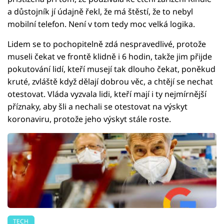
a důstojník jí údajně řekl, že má štěstí, že to nebyl
mobilní telefon. Není v tom tedy moc velká logika.
Lidem se to pochopitelně zdá nespravedlivé, protože
museli čekat ve frontě klidně i 6 hodin, takže jim přijde
pokutování lidí, kteří musejí tak dlouho čekat, poněkud
kruté, zvláště když dělají dobrou věc, a chtějí se nechat
otestovat. Vláda vyzvala lidi, kteří mají i ty nejmírnější
příznaky, aby šli a nechali se otestovat na výskyt
koronaviru, protože jeho výskyt stále roste.
TECH