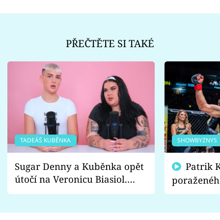
PŘEČTĚTE SI TAKÉ
TADEÁŠ KUBĚNKA
SHOWBYZNYS
Sugar Denny a Kuběnka opět
Patrik Kincl se zastal
útočí na Veronicu Biasiol.
poraženéh
Proč je podle nich falešná a
fanoušci n
lže o své nevěře?