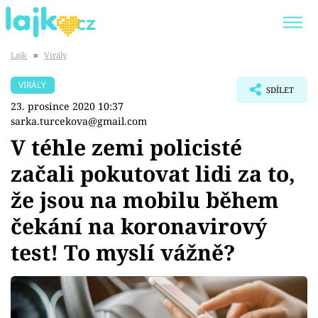
Lajk
■
Virály
Trendy:
KARLOS VÉMOLA
ONLYFANS
VIRÁLY
SDÍLET
SHOPAHOLICADEL
CLASH OF THE STARS
23. prosince 2020 10:37
sarka.turcekova@gmail.com
V téhle zemi policisté
začali pokutovat lidi za to,
Témata
že jsou na mobilu během
Showbyznys
čekání na koronavirový
test! To myslí vážně?
Youtubeři
Virály