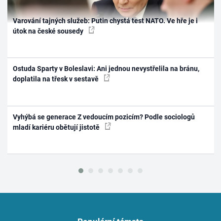
Varování tajných služeb: Putin chystá test NATO. Ve hře je i
útok na české sousedy
Ostuda Sparty v Boleslavi: Ani jednou nevystřelila na bránu,
doplatila na třesk v sestavě
Vyhýbá se generace Z vedoucím pozicím? Podle sociologů
mladí kariéru obětují jistotě