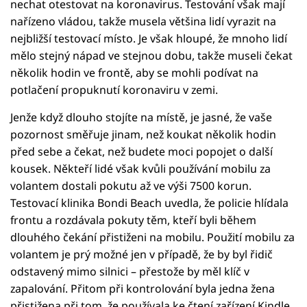
nechat otestovat na koronavirus. Testování však mají
nařízeno vládou, takže musela většina lidí vyrazit na
nejbližší testovací místo. Je však hloupé, že mnoho lidí
mělo stejný nápad ve stejnou dobu, takže museli čekat
několik hodin ve frontě, aby se mohli podívat na
potlačení propuknutí koronaviru v zemi.
Jenže když dlouho stojíte na místě, je jasné, že vaše
pozornost směřuje jinam, než koukat několik hodin
před sebe a čekat, než budete moci popojet o další
kousek. Někteří lidé však kvůli používání mobilu za
volantem dostali pokutu až ve výši 7500 korun.
Testovací klinika Bondi Beach uvedla, že policie hlídala
frontu a rozdávala pokuty těm, kteří byli během
dlouhého čekání přistiženi na mobilu. Použití mobilu za
volantem je prý možné jen v případě, že by byl řidič
odstavený mimo silnici – přestože by měl klíč v
zapalování. Přitom při kontrolování byla jedna žena
přistižena při tom, že používala ke čtení zařízení Kindle