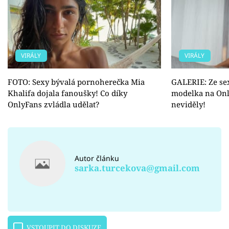
VIRÁLY
VIRÁLY
FOTO: Sexy bývalá pornoherečka Mia
GALERIE: Ze sex
Khalifa dojala fanoušky! Co díky
modelka na Only
OnlyFans zvládla udělat?
neviděly!
Autor článku
sarka.turcekova@gmail.com
VSTOUPIT DO DISKUZE