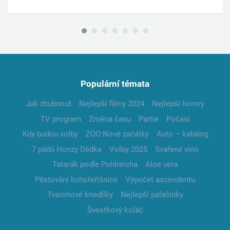
Populární témata
Jak zhubnout
Nejlepší filmy 2024
Nejlepší horory
TV program
Změna času
Partie
Počasí
Kdy budou volby
ZOO Nové začátky
Auto – katalog
7 pádů Honzy Dědka
Volby 2025
Svařené víno
Tatarák podle Pohlreicha
Aloe vera
Pěstování lichořeřišnice
Výpočet ascendentu
Tvarohové knedlíky
Nejlepší palačinky
Švestkový koláč