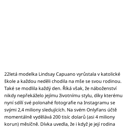
22letá modelka Lindsay Capuano vyrůstala v katolické
škole a každou neděli chodila na mše se svou rodinou.
Také se modlila každý den. Říká však, že náboženství
nikdy nepřekáželo jejímu životnímu stylu, díky kterému
nyní sdílí své polonahé fotografie na Instagramu se
svými 2,4 miliony sledujících. Na svém OnlyFans účtě
momentálně vydělává 200 tisíc dolarů (asi 4 miliony
korun) měsíčně. Dívka uvedla, že i když je její rodina