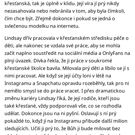
křesťanská, tak je úplně v klidu. Její víra jí prý nikdy
nezasahovala nebo nebránila v tom, aby byla čímkoli,
čím chce být. Zřejmě dokonce i pokud se jedná o
svlečenou modelku na internetu.
Lindsay dřív pracovala v křesťanském středisku péče o
děti, ale nakonec se vzdala své práce, aby se mohla
začít naplno soustředit na sociální média a OnlyFans na
plný úvazek. Dívka řekla, že ji práce v soukromé
křesťanské školce bavila. Milovala prý děti a líbilo se jí s
nimi pracovat. Ale když se její účty loni v létě na
Instagramu a Snapchatu opravdu rozeběhly, tak pro ni
nemělo smysl se do práce vracet. I přes dramatickou
změnu kariéry Lindsay říká, že její rodiče, kteří jsou
také křesťané, vždy podporovali vše, co se rozhodla
udělat. Dokonce jsou na ni pyšní. Oslavují s ní prý
pokaždé to, když jí na Instagramu přibude další milion
sledujících. Učili ji prý to, že Bůh ji bude milovat bez