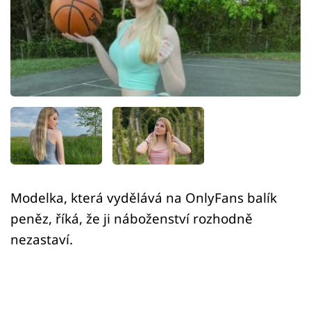
Sex a vztahy
Videa
Sledujte prima+
Přihlášení
Sledujte nás
Modelka, která vydělává na OnlyFans balík
peněz, říká, že ji náboženství rozhodně
nezastaví.