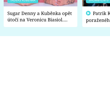
TADEÁŠ KUBĚNKA
SHOWBYZNYS
Sugar Denny a Kuběnka opět
Patrik Kincl se zastal
útočí na Veronicu Biasiol.
poraženéh
Proč je podle nich falešná a
fanoušci n
lže o své nevěře?