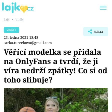
Lajk
■
Virály
Trendy:
KARLOS VÉMOLA
ONLYFANS
VIRÁLY
SDÍLET
SHOPAHOLICADEL
CLASH OF THE STARS
23. ledna 2021 18:48
sarka.turcekova@gmail.com
Věřící modelka se přidala
na OnlyFans a tvrdí, že ji
Témata
víra nedrží zpátky! Co si od
Showbyznys
toho slibuje?
Youtubeři
Virály