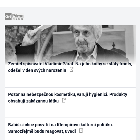
Zemřel spisovatel Vladimír Páral. Na jeho knihy se stály fronty,
odešel v den svých narozenin
Pozor na nebezpečnou kosmetiku, varují hygienici. Produkty
obsahují zakázanou látku
Babiš si chce posvítit na Klempířovu kulturní politiku.
Samozřejmě budu reagovat, uvedl