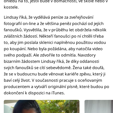
ohledu na to, jestli bude v domácnosti, ve škole nebo v
kostele.
Lindsay říká, že vydělává peníze za zveřejňování
fotografií on-line a že většina peněz pochází od jejích
fanoušků. Vysvětlila, že v průběhu let obdržela několik
zvláštních žádostí. Někteří fanoušci po ní chtěli třeba
to, aby jim poslala sklenici naplněnou použitou vodou
po koupání. Nebo byla požádána, aby natočila video
svého podpaží. Ale zdvořile to odmítla. Navzdory
bizarním žádostem Lindsay říká, že díky oddanosti
svých fanoušků se cítí sebevědomě. Žena také doufá,
že se v budoucnu bude věnovat kariéře zpěvu, který ji
baví celý život. V současnosti pracuje s oceňovaným
producentem a vytváří originální písně, které budou po
dokončení k dispozici na iTunes.